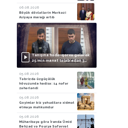
06.08.2026
Böyük dövlətlərin Mərkəzi
Asiyaya marağı artıb
Tanışına hədə-qorxu gələrək
25 min manat tələb edən 3
nəfər saxlanılıb
05.08.2026
Təbrizdə üzgüçülük
hövuzunda hadisə: 14 nəfər
zəhərləndi
05.08.2026
Goyimlər biz yəhudilərə xidmət
etməyə məhkumdur
05.08.2026
Müharibəyə görə İranda Ümid
Behzad və Pourya Səfəvvət