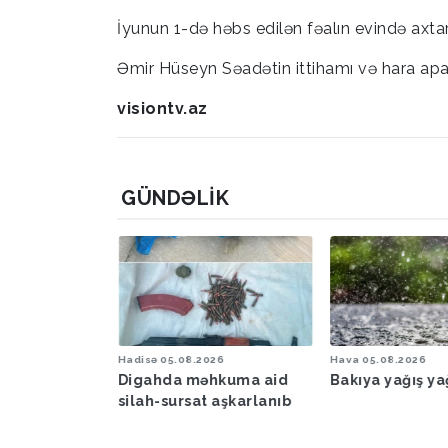
İyunun 1-də həbs edilən fəalın evində axta
Əmir Hüseyn Səadətin ittihamı və hara apar
visiontv.az
GÜNDƏLIK
6
Hadisə
05.08.2026
Hava
05.08.2026
şəraiti ilə
Digahda məhkuma aid
Bakıya yağış y
əbərdarlıq
silah-sursat aşkarlanıb