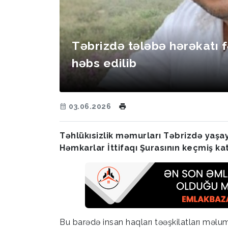
Təbrizdə tələbə hərəkatı f
həbs edilib
03.06.2026
Təhlükısizlik məmurları Təbrizdə yaşay
Həmkarlar İttifaqı Şurasının keçmiş ka
Bu barədə insan haqları təəşkilatları məlu