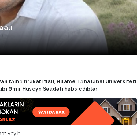
əalı
an təlbə hrəkatı fıalı, Əllame Təbatəbai Universiteti
tibi Əmir Hüseyn Səadəti həbs ediblər.
mat yayıb.