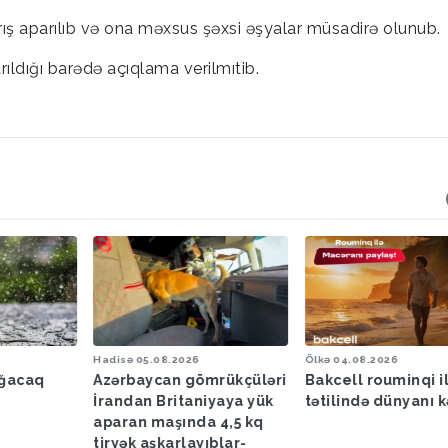
rış aparılıb və ona məxsus şəxsi əşyalar müsadirə olunub.
ıldığı barədə açıqlama verilmıtib.
Hadisə
05.08.2026
Ölkə
04.08.2026
ağacaq
Azərbaycan gömrükçüləri
Bakcell rouminqi i
İrandan Britaniyaya yük
tətilində dünyanı k
aparan maşında 4,5 kq
tiryək aşkarlayıblar-