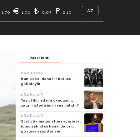
AZ
1.70
1.96
0.03
2.10
TIKASI
BIZ KIMIK
ƏLAQƏ
Xəbər lenti
06.08.2026
İran polisi daha iki bəlucu
güllələyib
06.08.2026
Yazı, fikir adamı oxucunun,
xalqın istədiyinimi yazmalıdır?
06.08.2026
Statistik məlumatları açıqlasa,
iclas zalından kənarda onu
gözləyən şəxslər var