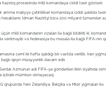
hazırlıq prosesində milli komandaya ciddi təsir göstərir.
, amma maliyyə çətinlikləri komandaya ciddi şəkildə təsir 
la hesablanır. İdman Nazirliyi bizə 200 milyard tüməndən a
çün milli komandanın vizaları ilə bağlı bildirib ki, koman
ə verilməyib və federasiya bu məsələ ilə bağlı FIFA-nın qə
sına cəmi iki həftə qaldığı bir vaxtda verilib. İran yığma
ə bağlı qeyri-müəyyənlik davam edir.
 Sərdar Azmunun adı FIFA-ya göndərilən ilkin siyahıda olm
a iştirakı mümkün olmayacaq.
 qrupunda Yeni Zelandiya, Belçika və Misir yığmaları ilə