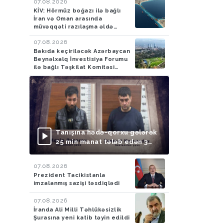
07.08.2026
KİV: Hörmüz boğazı ilə bağlı
İran və Oman arasında
müvəqqəti razılaşma əldə
olunub
07.08.2026
Bakıda keçiriləcək Azərbaycan
Beynəlxalq İnvestisiya Forumu
ilə bağlı Təşkilat Komitəsi
yaradılıb
Tanışına hədə-qorxu gələrək
25 min manat tələb edən 3
nəfər saxlanılıb
07.08.2026
Prezident Tacikistanla
imzalanmış sazişi təsdiqlədi
07.08.2026
İranda Ali Milli Təhlükəsizlik
Şurasına yeni katib təyin edildi