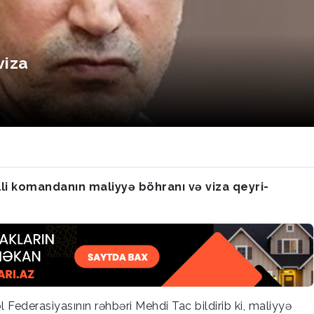
viza
lli komandanın maliyyə böhranı və viza qeyri-
Federasiyasının rəhbəri Mehdi Tac bildirib ki, maliyyə