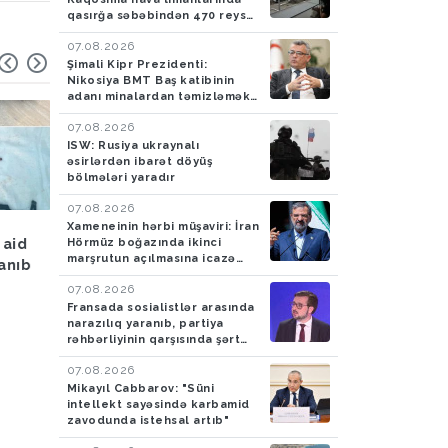
qasırğa səbəbindən 470 reys
ləğv edilib
07.08.2026
Şimali Kipr Prezidenti:
Nikosiya BMT Baş katibinin
adanı minalardan təmizləmək
təklifini rədd edib
07.08.2026
ISW: Rusiya ukraynalı
əsirlərdən ibarət döyüş
bölmələri yaradır
07.08.2026
Hava
05.08.2026
Hadisə
05.08.2026
Xameneinin hərbi müşaviri: İran
Hörmüz boğazında ikinci
 aid
Bakıya yağış yağacaq
Azərbaycan gömrükçü
marşrutun açılmasına icazə
lanıb
İrandan Britaniyaya y
verməyəcək
aparan maşında 4,5 k
07.08.2026
tiryək aşkarlayıblar-
Fransada sosialistlər arasında
narazılıq yaranıb, partiya
FOTO
rəhbərliyinin qarşısında şərt
qoyulub
07.08.2026
Mikayıl Cabbarov: "Süni
intellekt sayəsində karbamid
zavodunda istehsal artıb"