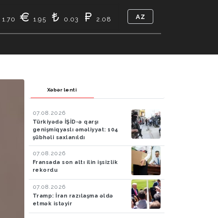
AZ
1.70
1.95
0.03
2.08
TIKASI
BIZ KIMIK
ƏLAQƏ
Xəbər lenti
07.08.2026
Türkiyədə İŞİD-ə qarşı
genişmiqyaslı əməliyyat: 104
şübhəli saxlanıldı
07.08.2026
Fransada son altı ilin işsizlik
rekordu
07.08.2026
Tramp: İran razılaşma əldə
etmək istəyir