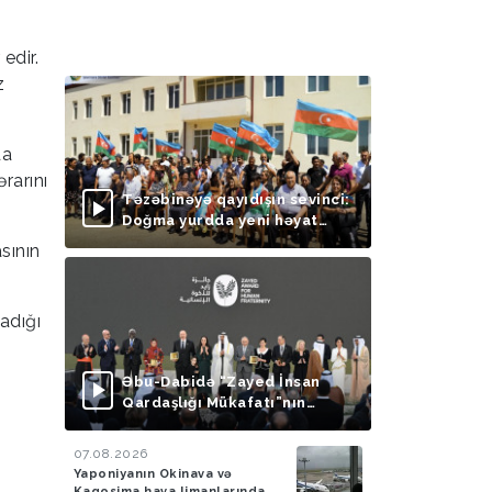
edir.
z
da
rarını
Təzəbinəyə qayıdışın sevinci:
Doğma yurdda yeni həyat
başlayır
sının
adığı
Əbu-Dabidə “Zayed İnsan
Qardaşlığı Mükafatı”nın
təqdimolunma mərasimi
keçirilib
07.08.2026
Yaponiyanın Okinava və
Kaqosima hava limanlarında