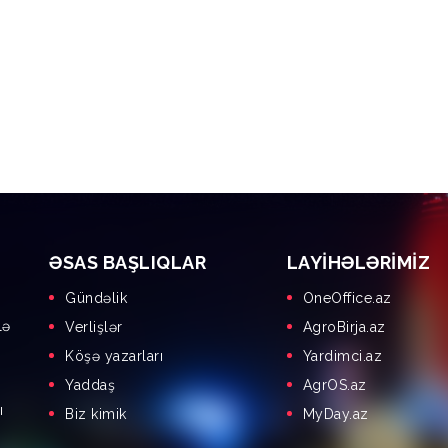
ƏSAS BAŞLIQLAR
LAYIHƏLƏRIMIZ
Gündəlik
OneOffice.az
lə
Verlişlər
AgroBirja.az
Köşə yazarları
Yardimci.az
Yaddaş
AgrOS.az
ı
Biz kimik
MyDay.az