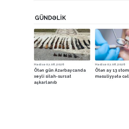
GÜNDƏLIK
6
Hadisə
07.08.2026
Hadisə
07.08.2026
a proqnozu
Ötən gün Azərbaycanda
Ötən ay 13 sto
xeyli silah-sursat
məsuliyyətə cəl
aşkarlanıb