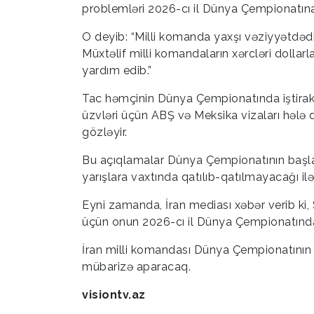
problemləri 2026-cı il Dünya Çempionatına 
O deyib: “Milli komanda yaxşı vəziyyətdədir
Müxtəlif milli komandaların xərcləri dollar
yardım edib.”
Tac həmçinin Dünya Çempionatında iştirak ü
üzvləri üçün ABŞ və Meksika vizaları hələ d
gözləyir.
Bu açıqlamalar Dünya Çempionatının başlama
yarışlara vaxtında qatılıb-qatılmayacağı il
Eyni zamanda, İran mediası xəbər verib ki,
üçün onun 2026-cı il Dünya Çempionatınd
İran milli komandası Dünya Çempionatının G
mübarizə aparacaq.
visiontv.az