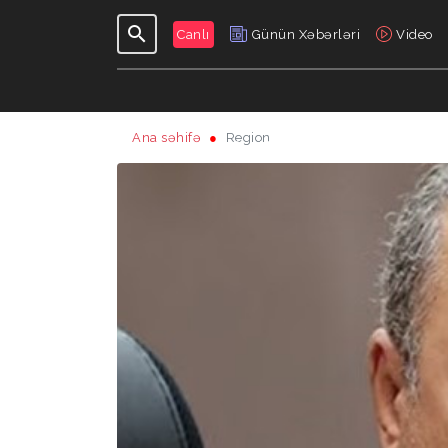
Canlı
Günün Xəbərləri
Video
Ana səhifə
Region
GÜNDƏLIK
VERILIŞLƏR