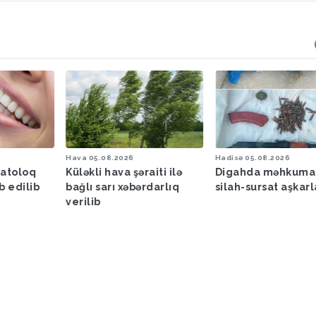
Hava
05.08.2026
Hadisə
05.08.2026
matoloq
Küləkli hava şəraiti ilə
Digahda məhkuma
b edilib
bağlı sarı xəbərdarlıq
silah-sursat aşkar
verilib