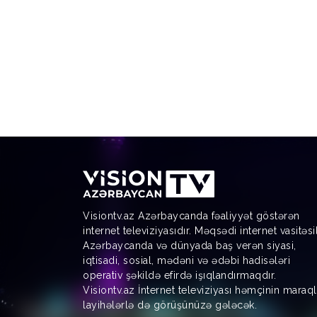
Visiontv.az Azərbaycanda fəaliyyət göstərən
internet televiziyasıdır. Məqsədi internet vasitəsi
Azərbaycanda və dünyada baş verən siyasi,
iqtisadi, sosial, mədəni və ədəbi hadisələri
operativ şəkildə efirdə işıqlandırmaqdır.
Visiontv.az İnternet televiziyası həmçinin maraql
layihələrlə də görüşünüzə gələcək.