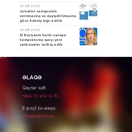
07.08.2026
Jurnalist vəsiqəsinin
verilməsinə və dəyişdirilməsinə
görə ödəniş ləğv edilib
07.08.2026
Aİ Rusiyanın hərbi-sənaye
kompleksinə qarşı yeni
sanksiyalar tətbiq edib
ƏLAQƏ
Qaynar xətt:
+994 70 404 11 81
E-poçt ilə əlaqə:
info@visiontv.az