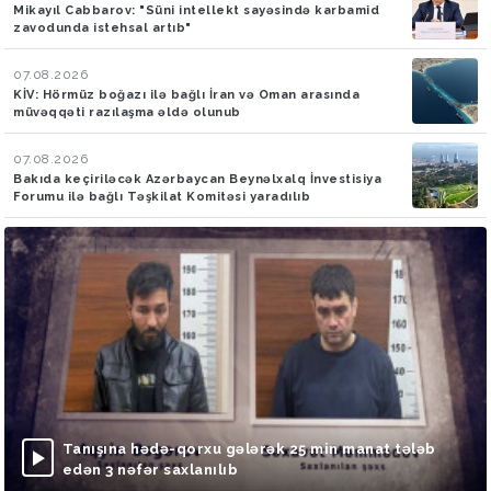
Mikayıl Cabbarov: "Süni intellekt sayəsində karbamid
zavodunda istehsal artıb"
07.08.2026
KİV: Hörmüz boğazı ilə bağlı İran və Oman arasında
müvəqqəti razılaşma əldə olunub
07.08.2026
Bakıda keçiriləcək Azərbaycan Beynəlxalq İnvestisiya
Forumu ilə bağlı Təşkilat Komitəsi yaradılıb
Tanışına hədə-qorxu gələrək 25 min manat tələb
edən 3 nəfər saxlanılıb