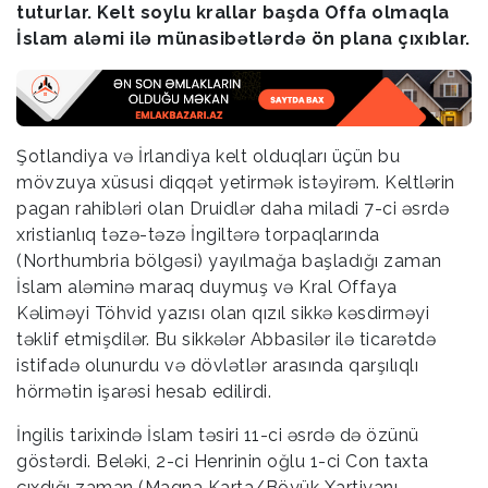
tuturlar. Kelt soylu krallar başda Offa olmaqla
İslam aləmi ilə münasibətlərdə ön plana çıxıblar.
Şotlandiya və İrlandiya kelt olduqları üçün bu
mövzuya xüsusi diqqət yetirmək istəyirəm. Keltlərin
pagan rahibləri olan Druidlər daha miladi 7-ci əsrdə
xristianlıq təzə-təzə İngiltərə torpaqlarında
(Northumbria bölgəsi) yayılmağa başladığı zaman
İslam aləminə maraq duymuş və Kral Offaya
Kəliməyi Töhvid yazısı olan qızıl sikkə kəsdirməyi
təklif etmişdilər. Bu sikkələr Abbasilər ilə ticarətdə
istifadə olunurdu və dövlətlər arasında qarşılıqlı
hörmətin işarəsi hesab edilirdi.
İngilis tarixində İslam təsiri 11-ci əsrdə də özünü
göstərdi. Beləki, 2-ci Henrinin oğlu 1-ci Con taxta
çıxdığı zaman (Magna Karta/Böyük Xartiyanı