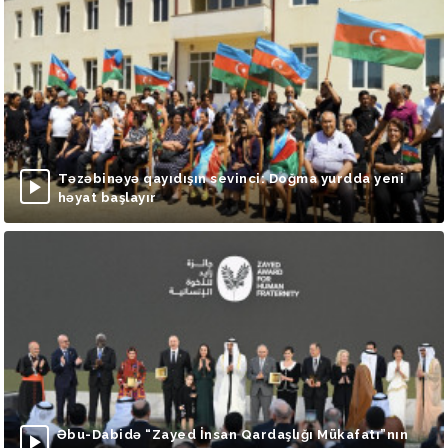
Təzəbinəyə qayıdışın sevinci: Doğma yurdda yeni
həyat başlayır
Əbu-Dabidə “Zayed İnsan Qardaşlığı Mükafatı”nın