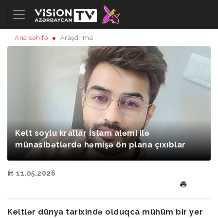
Ana səhifə
Araşdırma
Kelt soylu krallar İslam aləmi ilə
münasibətlərdə həmişə ön plana çıxıblar
11.05.2026
Keltlər dünya tarixində olduqca mühüm bir yer