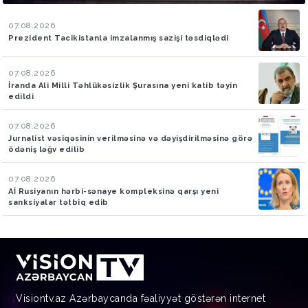
07.08.2026
Prezident Tacikistanla imzalanmış sazişi təsdiqlədi
07.08.2026
İranda Ali Milli Təhlükəsizlik Şurasına yeni katib təyin
edildi
07.08.2026
Jurnalist vəsiqəsinin verilməsinə və dəyişdirilməsinə görə
ödəniş ləğv edilib
07.08.2026
Aİ Rusiyanın hərbi-sənaye kompleksinə qarşı yeni
sanksiyalar tətbiq edib
Visiontv.az Azərbaycanda fəaliyyət göstərən internet