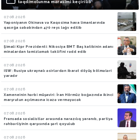
təqdimolunma mərasimi keçirilib
07.08.2026
Yaponiyanın Okinava və Kaqosima hava limanlarında
qasırğa səbəbindən 470 reys ləğv edilib
07.08.2026
Şimali Kipr Prezidenti: Nikosiya BMT Baş katibinin adanı
minalardan təmizləmək təklifini rədd edib
07.08.2026
ISW: Rusiya ukraynalı əsirlərdən ibarət döyüş bölmələri
yaradır
07.08.2026
Xameneinin hərbi müşaviri: İran Hörmüz boğazında ikinci
marşrutun açılmasına icazə verməyəcək
07.08.2026
Fransada sosialistlər arasında narazılıq yaranıb, partiya
rəhbərliyinin qarşısında şərt qoyulub
07.08.2026