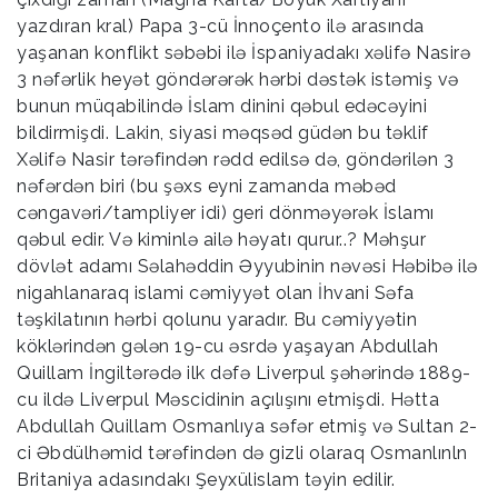
yazdıran kral) Papa 3-cü İnnoçento ilə arasında
yaşanan konflikt səbəbi ilə İspaniyadakı xəlifə Nasirə
3 nəfərlik heyət göndərərək hərbi dəstək istəmiş və
bunun müqabilində İslam dinini qəbul edəcəyini
bildirmişdi. Lakin, siyasi məqsəd güdən bu təklif
Xəlifə Nasir tərəfindən rədd edilsə də, göndərilən 3
nəfərdən biri (bu şəxs eyni zamanda məbəd
cəngavəri/tampliyer idi) geri dönməyərək İslamı
qəbul edir. Və kiminlə ailə həyatı qurur..? Məhşur
dövlət adamı Səlahəddin Əyyubinin nəvəsi Həbibə ilə
nigahlanaraq islami cəmiyyət olan İhvani Səfa
təşkilatının hərbi qolunu yaradır. Bu cəmiyyətin
köklərindən gələn 19-cu əsrdə yaşayan Abdullah
Quillam İngiltərədə ilk dəfə Liverpul şəhərində 1889-
cu ildə Liverpul Məscidinin açılışını etmişdi. Hətta
Abdullah Quillam Osmanlıya səfər etmiş və Sultan 2-
ci Əbdülhəmid tərəfindən də gizli olaraq Osmanlınln
Britaniya adasındakı Şeyxülislam təyin edilir.