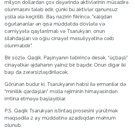
milyon dollardan çox dəyərində aktivlərinin müsadirə
olunmasını tələb edir, çünki bu aktivlər qanunsuz
yolla ələ keçirilib. Baş nazirin fikrincə, "xalqdan
oğurlananlar ən qısa müddətdə dövlətə və
cəmiyyətə qaytarılmalı və Tsarukyan, onun
silahdaşları və oğlu cinayət məsuliyyətinə cəlb
olunmalıdır".
Bir sözlə, Qaqik, Paşinyanın təbirincə desək, “üçbaşlı”
cinayətkar əjdahanın yalnız bir başıdır. Onun digər iki
başı da zərərsizləşdiriləcək.
Görünən budur ki, Tsarukyanın həbsi ilə ermənilər də
“minillik qardaşları” molla rejiminin himayəsindən
imtina etməyə başlayıblar.
P.S. Qaqik Tsarukyan istintaq prosesini yürütmək
məqsədilə 2 ay müddətinə azadlıqdan məhrum
olunub.