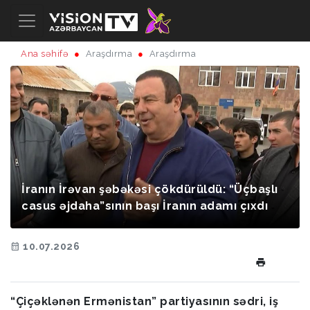
Ana səhifə
Araşdırma
Araşdırma
İranın İrəvan şəbəkəsi çökdürüldü: “Üçbaşlı
casus əjdaha”sının başı İranın adamı çıxdı
10.07.2026
“Çiçəklənən Ermənistan” partiyasının sədri, iş