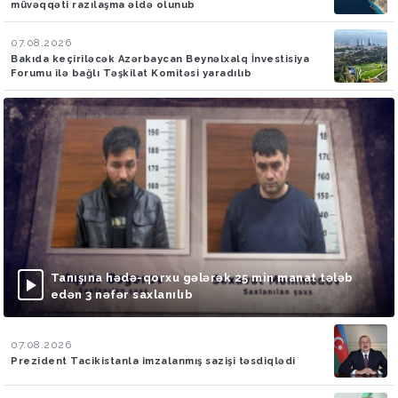
müvəqqəti razılaşma əldə olunub
07.08.2026
Bakıda keçiriləcək Azərbaycan Beynəlxalq İnvestisiya
Forumu ilə bağlı Təşkilat Komitəsi yaradılıb
Tanışına hədə-qorxu gələrək 25 min manat tələb
edən 3 nəfər saxlanılıb
07.08.2026
Prezident Tacikistanla imzalanmış sazişi təsdiqlədi