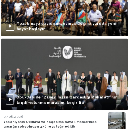
Təzəbinəyə qayıdışın sevinci: Doğma yurdda yeni
həyat başlayır
Əbu-Dabidə “Zayed İnsan Qardaşlığı Mükafatı”nın
təqdimolunma mərasimi keçirilib
07.08.2026
Yaponiyanın Okinava və Kaqosima hava limanlarında
qasırğa səbəbindən 470 reys ləğv edilib