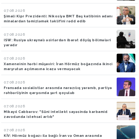
07.08.2026
Şimali Kipr Prezidenti: Nikosiya BMT Baş katibinin adanı
minalardan təmizləmək təklifini rədd edib
07.08.2026
ISW: Rusiya ukraynalı əsirlərdən ibarət döyüş bölmələri
yaradır
07.08.2026
Xameneinin hərbi müşaviri: İran Hörmüz boğazında ikinci
marşrutun açılmasına icazə verməyəcək
07.08.2026
Fransada sosialistlər arasında narazılıq yaranıb, partiya
rəhbərliyinin qarşısında şərt qoyulub
07.08.2026
Mikayıl Cabbarov: "Süni intellekt sayəsində karbamid
zavodunda istehsal artıb"
07.08.2026
KİV: Hörmüz boğazı ilə bağlı İran və Oman arasında