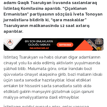
adamı Qaqik Tsarukyan İrəvanda saxlanılaraq
İstintaq Komitəsinə aparılıb. “Çiçəklənən
Ermənistan” partiyasının sözçüsü İveta Tonoyan
jurnalistlərə bildirib ki, “qara maskalılar”
Tsarukyanın malikanəsində 12 saat axtarış
aparıblar.
İstintaq Tsarukyan və həbs olunan digər adamlarının
cinayət yolu ilə əldə edilmiş aktivlərin yuyulmasında
şübhəli bilib. Məlumata görə, onlar İrandakı bəzi
qüvvələrlə cinayət əlaqəsinə girib, bəzi malların idxalı
üçün saxta sənədlər hazırlayıblar. İdxal etdikləri
əmlakın bir hissəsini saxta sənədlərlə satıb əldə
etdikləti gəlirin mənşəyini gizlətmək üçün qanuni
maliyyə əməliyyatlarına daxil etməyiblər.
İstintaqın gəldiyi qənaətə görə, onlar yanacaq