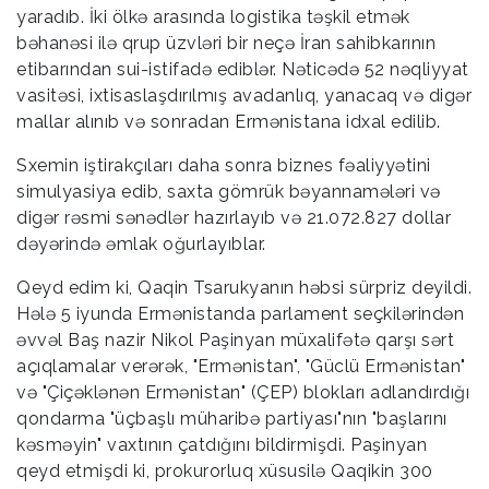
yaradıb. İki ölkə arasında logistika təşkil etmək
bəhanəsi ilə qrup üzvləri bir neçə İran sahibkarının
etibarından sui-istifadə ediblər. Nəticədə 52 nəqliyyat
vasitəsi, ixtisaslaşdırılmış avadanlıq, yanacaq və digər
mallar alınıb və sonradan Ermənistana idxal edilib.
Sxemin iştirakçıları daha sonra biznes fəaliyyətini
simulyasiya edib, saxta gömrük bəyannamələri və
digər rəsmi sənədlər hazırlayıb və 21.072.827 dollar
dəyərində əmlak oğurlayıblar.
Qeyd edim ki, Qaqin Tsarukyanın həbsi sürpriz deyildi.
Hələ 5 iyunda Ermənistanda parlament seçkilərindən
əvvəl Baş nazir Nikol Paşinyan müxalifətə qarşı sərt
açıqlamalar verərək, "Ermənistan", "Güclü Ermənistan"
və "Çiçəklənən Ermənistan" (ÇEP) blokları adlandırdığı
qondarma "üçbaşlı müharibə partiyası"nın "başlarını
kəsməyin" vaxtının çatdığını bildirmişdi. Paşinyan
qeyd etmişdi ki, prokurorluq xüsusilə Qaqikin 300