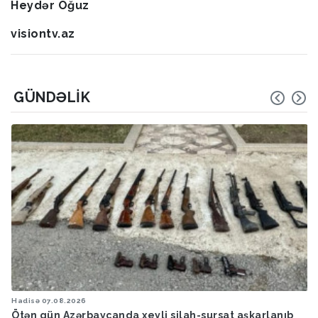
Heydər Oğuz
visiontv.az
GÜNDƏLIK
Hadisə
07.08.2026
Ötən ay 13 stomatoloq məsuliyyətə cəlb edilib