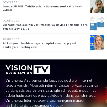
07.08.2026
İranda Ali Milli Təhlükəsizlik Şurasına yeni katib təyin
edildi
07.08.2026
Jurnalist vəsiqəsinin verilməsinə və dəyişdirilməsinə görə
ödəniş ləğv edilib
07.08.2026
Aİ Rusiyanın hərbi-sənaye kompleksinə qarşı yeni
sanksiyalar tətbiq edib
Visiontv.az Azərbaycanda fəaliyyət göstərən internet
televiziyasıdır. Məqsədi internet vasitəsilə Azərbaycanda
və dünyada baş verən siyasi, iqtisadi, sosial, mədəni və
ədəbi hadisələri operativ şəkildə efirdə işıqlandırmaqdır.
Visiontv.az İnternet televiziyası həmçinin maraqlı
layihələrlə də görüşünüzə gələcək.