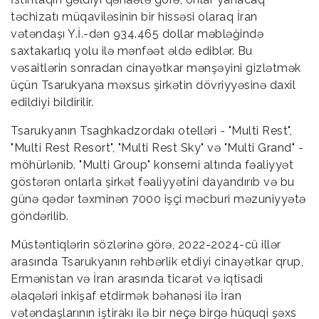
təchizatı müqaviləsinin bir hissəsi olaraq İran
vətəndaşı Y.İ.-dən 934.465 dollar məbləğində
saxtakarlıq yolu ilə mənfəət əldə ediblər. Bu
vəsaitlərin sonradan cinayətkar mənşəyini gizlətmək
üçün Tsarukyana məxsus şirkətin dövriyyəsinə daxil
edildiyi bildirilir.
Tsarukyanın Tsaghkadzordakı otelləri - "Multi Rest",
"Multi Rest Resort", "Multi Rest Sky" və "Multi Grand" -
möhürlənib. "Multi Group" konserni altında fəaliyyət
göstərən onlarla şirkət fəaliyyətini dayandırıb və bu
günə qədər təxminən 7000 işçi məcburi məzuniyyətə
göndərilib.
Müstəntiqlərin sözlərinə görə, 2022-2024-cü illər
arasında Tsarukyanın rəhbərlik etdiyi cinayətkar qrup,
Ermənistan və İran arasında ticarət və iqtisadi
əlaqələri inkişaf etdirmək bəhanəsi ilə İran
vətəndaşlarının iştirakı ilə bir neçə birgə hüquqi şəxs