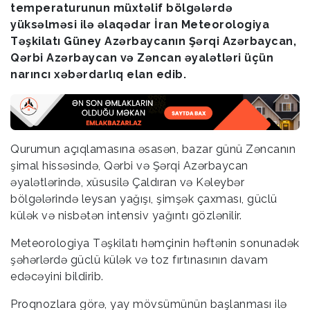
temperaturunun müxtəlif bölgələrdə
yüksəlməsi ilə əlaqədar İran Meteorologiya
Təşkilatı Güney Azərbaycanın Şərqi Azərbaycan,
Qərbi Azərbaycan və Zəncan əyalətləri üçün
narıncı xəbərdarlıq elan edib.
Qurumun açıqlamasına əsasən, bazar günü Zəncanın
şimal hissəsində, Qərbi və Şərqi Azərbaycan
əyalətlərində, xüsusilə Çaldıran və Kəleybər
bölgələrində leysan yağışı, şimşək çaxması, güclü
külək və nisbətən intensiv yağıntı gözlənilir.
Meteorologiya Təşkilatı həmçinin həftənin sonunadək
şəhərlərdə güclü külək və toz fırtınasının davam
edəcəyini bildirib.
Proqnozlara görə, yay mövsümünün başlanması ilə