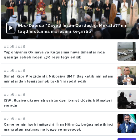
Əbu-Dabidə “Zayed İnsan Qardaşlığı Mükafatı”nın
təqdimolunma mərasimi keçirilib
07.08.2026
Yaponiyanın Okinava və Kaqosima hava limanlarında
qasırğa səbəbindən 470 reys ləğv edilib
07.08.2026
Şimali Kipr Prezidenti: Nikosiya BMT Baş katibinin adanı
minalardan təmizləmək təklifini rədd edib
07.08.2026
ISW: Rusiya ukraynalı əsirlərdən ibarət döyüş bölmələri
yaradır
07.08.2026
Xameneinin hərbi müşaviri: İran Hörmüz boğazında ikinci
marşrutun açılmasına icazə verməyəcək