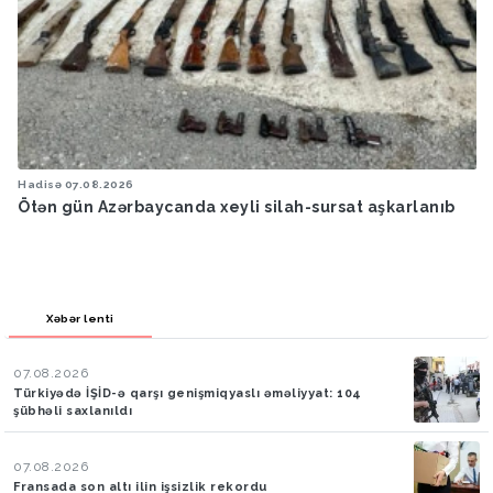
Hadisə
07.08.2026
Ötən gün Azərbaycanda xeyli silah-sursat aşkarlanıb
Xəbər lenti
07.08.2026
Türkiyədə İŞİD-ə qarşı genişmiqyaslı əməliyyat: 104
şübhəli saxlanıldı
07.08.2026
Fransada son altı ilin işsizlik rekordu