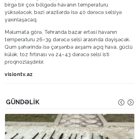
birgə bir çox bölgədə havanın temperaturu
yüksələcək, bəzi ərazilərdə isə 40 dərəcə selsiyə
yaxınlaşacaq.
Məlumata görə, Tehranda bazar ertəsi havanın
temperaturu 26–39 dərəcə selsi arasında dəyişəcək.
Qum şəhərində isə çərşənbə axşamı açıq hava, güclü
külək, toz fırtınası və 24–43 dərəcə selsi isti
proqnozlaşdırılır.
visiontv.az
GÜNDƏLIK