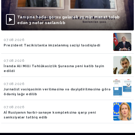
Tanışına hədə-qorxu gələrək 25 min manat tələb
edən 3 nəfər saxlanılıb
07.08.2026
Prezident Tacikistanla imzalanmış sazişi təsdiqlədi
07.08.2026
İranda Ali Milli Təhlükəsizlik Şurasına yeni katib təyin
edildi
07.08.2026
Jurnalist vəsiqəsinin verilməsinə və dəyişdirilməsinə görə
ödəniş ləğv edilib
07.08.2026
Aİ Rusiyanın hərbi-sənaye kompleksinə qarşı yeni
sanksiyalar tətbiq edib