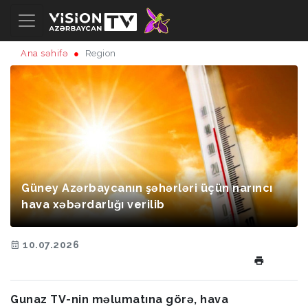
Ana səhifə
Region
Güney Azərbaycanın şəhərləri üçün narıncı
hava xəbərdarlığı verilib
10.07.2026
Gunaz TV-nin məlumatına görə, hava