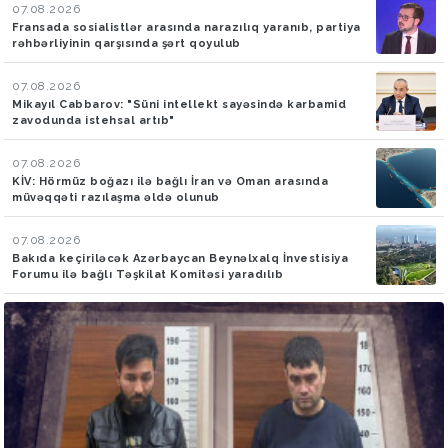
07.08.2026
Fransada sosialistlər arasında narazılıq yaranıb, partiya
rəhbərliyinin qarşısında şərt qoyulub
07.08.2026
Mikayıl Cabbarov: "Süni intellekt sayəsində karbamid
zavodunda istehsal artıb"
07.08.2026
KİV: Hörmüz boğazı ilə bağlı İran və Oman arasında
müvəqqəti razılaşma əldə olunub
07.08.2026
Bakıda keçiriləcək Azərbaycan Beynəlxalq İnvestisiya
Forumu ilə bağlı Təşkilat Komitəsi yaradılıb