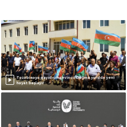
Təzəbinəyə qayıdışın sevinci: Doğma yurdda yeni
həyat başlayır