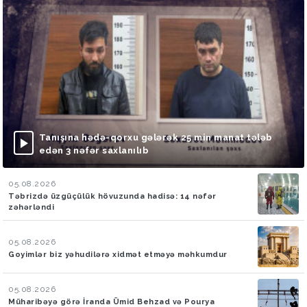
Tanışına hədə-qorxu gələrək 25 min manat tələb
edən 3 nəfər saxlanılıb
05.08.2026
Təbrizdə üzgüçülük hövuzunda hadisə: 14 nəfər
zəhərləndi
05.08.2026
Goyimlər biz yəhudilərə xidmət etməyə məhkumdur
05.08.2026
Müharibəyə görə İranda Ümid Behzad və Pourya