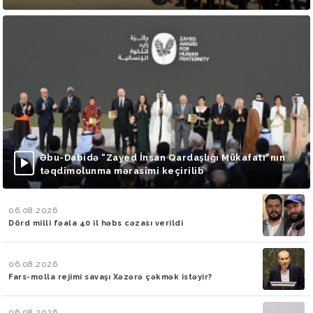
Əbu-Dabidə “Zayed İnsan Qardaşlığı Mükafatı”nın
təqdimolunma mərasimi keçirilib
06.08.2026
Dörd milli fəala 40 il həbs cəzası verildi
06.08.2026
Fars-molla rejimi savaşı Xəzərə çəkmək istəyir?
06.08.2026