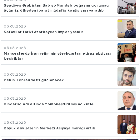
Səudiyyə Ərəbistan Bab əl-Məndəb boğazını qorumaq
üçün 14 ölkədən ibarət müdafiə koalisiyası yaradıb
06.08.2026
Səfəvilər tarixi Azərbaycan imperiyasıdır
06.08.2026
Mançesterdə İran rejiminin əleyhdarları etiraz aksiyası
keçiriblər
06.08.2026
Pekin Tehran xətti güclənəcək
06.08.2026
Dindarlıq adı altında zombiləşdirilmiş ac kütlə…
06.08.2026
Böyük dövlətlərin Mərkəzi Asiyaya marağı artıb