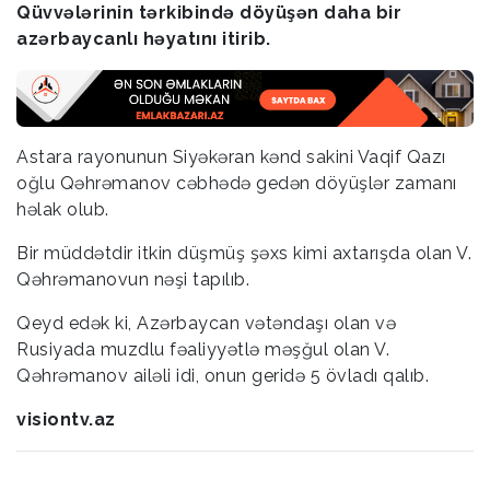
Qüvvələrinin tərkibində döyüşən daha bir
azərbaycanlı həyatını itirib.
Astara rayonunun Siyəkəran kənd sakini Vaqif Qazı
oğlu Qəhrəmanov cəbhədə gedən döyüşlər zamanı
həlak olub.
Bir müddətdir itkin düşmüş şəxs kimi axtarışda olan V.
Qəhrəmanovun nəşi tapılıb.
Qeyd edək ki, Azərbaycan vətəndaşı olan və
Rusiyada muzdlu fəaliyyətlə məşğul olan V.
Qəhrəmanov ailəli idi, onun geridə 5 övladı qalıb.
visiontv.az