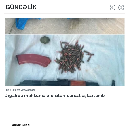
GÜNDƏLIK
Hadisə
05.08.2026
Digahda məhkuma aid silah-sursat aşkarlanıb
Xəbər lenti