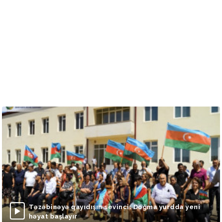
Təzəbinəyə qayıdışın sevinci: Doğma yurdda yeni
həyat başlayır