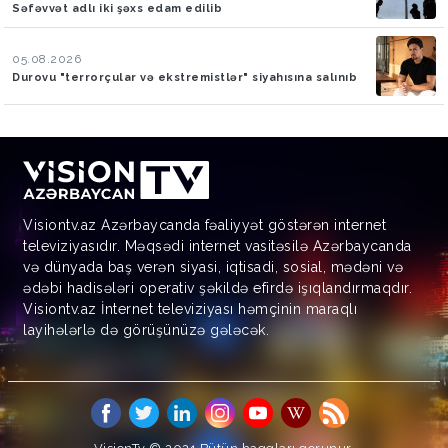
Səfəvvət adlı iki şəxs edam edilib
05.08.2026
Durovu "terrorçular və ekstremistlər" siyahısına salınıb
Visiontv.az Azərbaycanda fəaliyyət göstərən internet
televiziyasıdır. Məqsədi internet vasitəsilə Azərbaycanda
və dünyada baş verən siyasi, iqtisadi, sosial, mədəni və
ədəbi hadisələri operativ şəkildə efirdə işıqlandırmaqdır.
Visiontv.az İnternet televiziyası həmçinin maraqlı
layihələrlə də görüşünüzə gələcək.