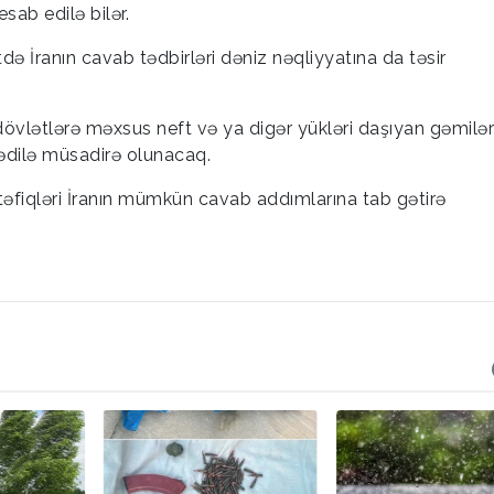
sab edilə bilər.
tdə İranın cavab tədbirləri dəniz nəqliyyatına da təsir
 dövlətlərə məxsus neft və ya digər yükləri daşıyan gəmilə
sədilə müsadirə olunacaq.
təfiqləri İranın mümkün cavab addımlarına tab gətirə