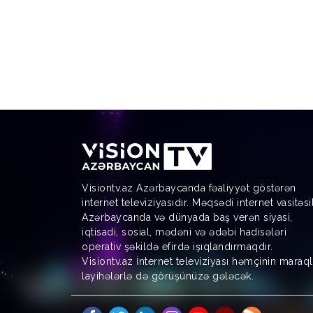
Visiontv.az Azərbaycanda fəaliyyət göstərən
internet televiziyasıdır. Məqsədi internet vasitəsi
Azərbaycanda və dünyada baş verən siyasi,
iqtisadi, sosial, mədəni və ədəbi hadisələri
operativ şəkildə efirdə işıqlandırmaqdır.
Visiontv.az İnternet televiziyası həmçinin maraql
layihələrlə də görüşünüzə gələcək.