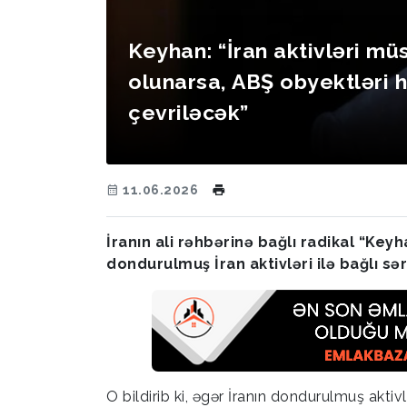
Keyhan: “İran aktivləri mü
olunarsa, ABŞ obyektləri 
çevriləcək”
11.06.2026
İranın ali rəhbərinə bağlı radikal “Ke
dondurulmuş İran aktivləri ilə bağlı sə
O bildirib ki, əgər İranın dondurulmuş aktiv