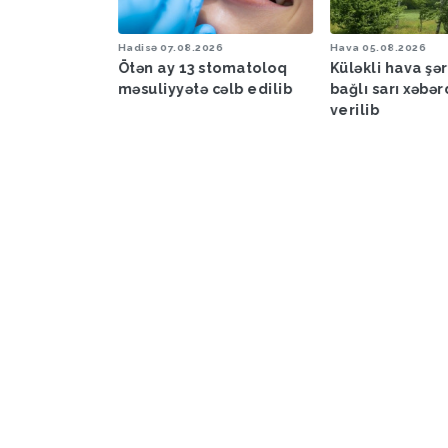
26
Hadisə
07.08.2026
Hava
05.08.2026
zərbaycanda
Ötən ay 13 stomatoloq
Küləkli hava şəra
sursat
məsuliyyətə cəlb edilib
bağlı sarı xəbər
verilib