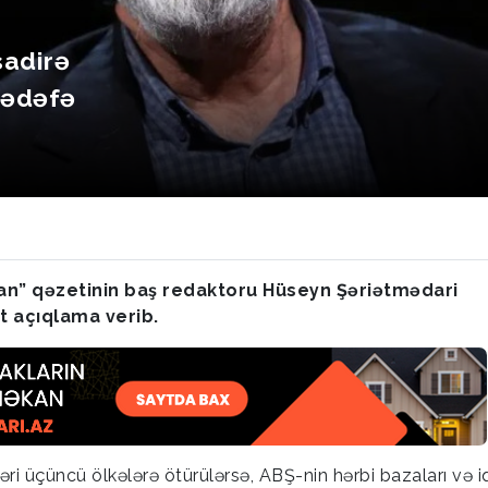
sadirə
hədəfə
yhan” qəzetinin baş redaktoru Hüseyn Şəriətmədari
rt açıqlama verib.
ləri üçüncü ölkələrə ötürülərsə, ABŞ-nin hərbi bazaları və i