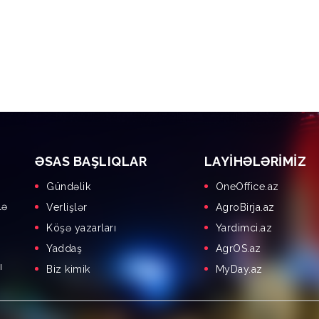
ƏSAS BAŞLIQLAR
LAYIHƏLƏRIMIZ
Gündəlik
OneOffice.az
lə
Verlişlər
AgroBirja.az
Köşə yazarları
Yardimci.az
Yaddaş
AgrOS.az
ı
Biz kimik
MyDay.az