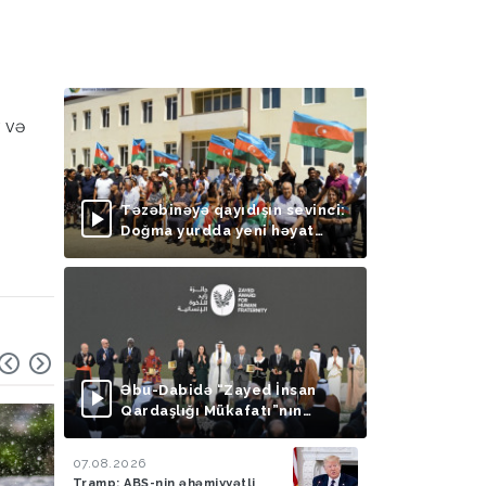
r və
Təzəbinəyə qayıdışın sevinci:
Doğma yurdda yeni həyat
başlayır
Əbu-Dabidə “Zayed İnsan
Qardaşlığı Mükafatı”nın
təqdimolunma mərasimi
keçirilib
07.08.2026
Tramp: ABŞ-nin əhəmiyyətli