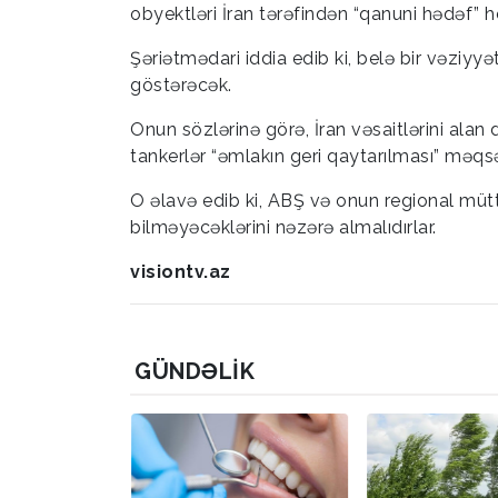
obyektləri İran tərəfindən “qanuni hədəf” he
Şəriətmədari iddia edib ki, belə bir vəziyyə
göstərəcək.
Onun sözlərinə görə, İran vəsaitlərini alan
tankerlər “əmlakın geri qaytarılması” məq
O əlavə edib ki, ABŞ və onun regional müt
bilməyəcəklərini nəzərə almalıdırlar.
visiontv.az
GÜNDƏLIK