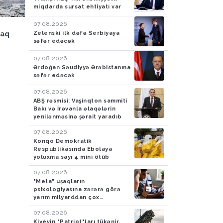
miqdarda sursat ehtiyatı var
07.08.2026
Hadisə
05.08.2026
Ölkə
04.08.2026
Zelenski ilk dəfə Serbiyaya
caq
Azərbaycan gömrükçüləri
Bakcell rouminqi ilə y
səfər edəcək
İrandan Britaniyaya yük
tətilində dünyanı kəşf
aparan maşında 4,5 kq
07.08.2026
tiryək aşkarlayıblar-
Ərdoğan Səudiyyə Ərəbistanına
FOTO
səfər edəcək
07.08.2026
ABŞ rəsmisi: Vaşinqton sammiti
Bakı və İrəvanla əlaqələrin
yenilənməsinə şərait yaradıb
07.08.2026
Konqo Demokratik
Respublikasında Ebolaya
yoluxma sayı 4 mini ötüb
07.08.2026
"Meta" uşaqların
psixologiyasına zərərə görə
yarım milyarddan çox
cərimələndi
07.08.2026
Kiyevin "Patriot"ları tükənir,