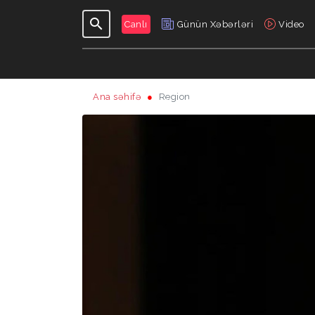
Canlı
Günün Xəbərləri
Video
Ana səhifə
Region
GÜNDƏLIK
VERILIŞLƏR