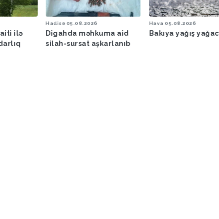
Hadisə
05.08.2026
Hava
05.08.2026
iti ilə
Digahda məhkuma aid
Bakıya yağış yağa
darlıq
silah-sursat aşkarlanıb