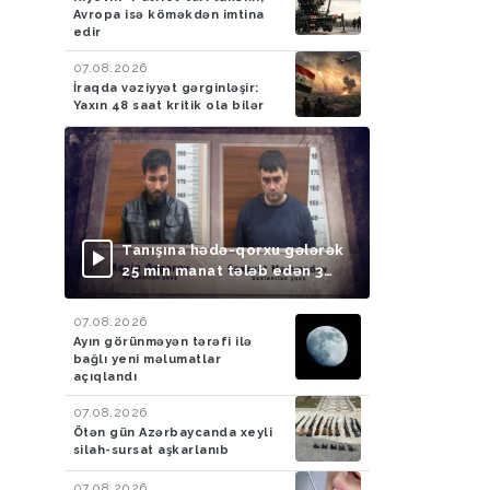
Avropa isə köməkdən imtina
edir
07.08.2026
İraqda vəziyyət gərginləşir:
Yaxın 48 saat kritik ola bilər
Tanışına hədə-qorxu gələrək
25 min manat tələb edən 3
nəfər saxlanılıb
07.08.2026
Ayın görünməyən tərəfi ilə
bağlı yeni məlumatlar
açıqlandı
07.08.2026
Ötən gün Azərbaycanda xeyli
silah-sursat aşkarlanıb
07.08.2026