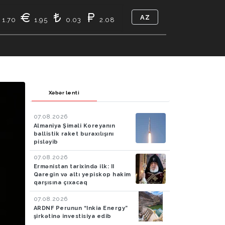
AZ
1.70
1.95
0.03
2.08
TIKASI
BIZ KIMIK
ƏLAQƏ
Xəbər lenti
07.08.2026
Almaniya Şimali Koreyanın
ballistik raket buraxılışını
pisləyib
07.08.2026
Ermənistan tarixində ilk: II
Qaregin və altı yepiskop hakim
qarşısına çıxacaq
07.08.2026
ARDNF Perunun “Inkia Energy”
şirkətinə investisiya edib