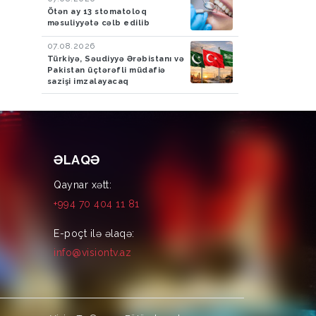
Ötən ay 13 stomatoloq
məsuliyyətə cəlb edilib
07.08.2026
Türkiyə, Səudiyyə Ərəbistanı və
Pakistan üçtərəfli müdafiə
sazişi imzalayacaq
ƏLAQƏ
Qaynar xətt:
+994 70 404 11 81
E-poçt ilə əlaqə:
info@visiontv.az