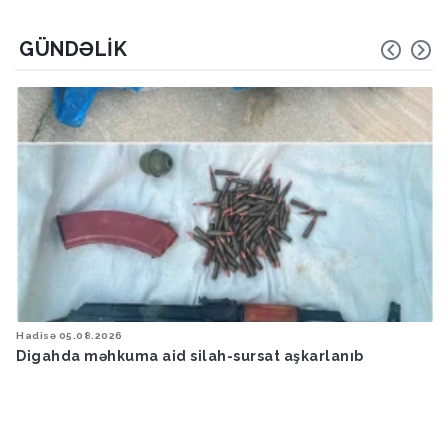
GÜNDƏLIK
Hadisə
05.08.2026
Digahda məhkuma aid silah-sursat aşkarlanıb