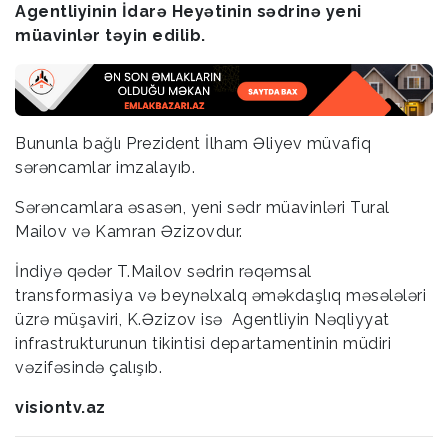
Agentliyinin İdarə Heyətinin sədrinə yeni
müavinlər təyin edilib.
Bununla bağlı Prezident İlham Əliyev müvafiq
sərəncamlar imzalayıb.
Sərəncamlara əsasən, yeni sədr müavinləri Tural
Mailov və Kamran Əzizovdur.
İndiyə qədər T.Mailov sədrin rəqəmsal
transformasiya və beynəlxalq əməkdaşlıq məsələləri
üzrə müşaviri, K.Əzizov isə Agentliyin Nəqliyyat
infrastrukturunun tikintisi departamentinin müdiri
vəzifəsində çalışıb.
visiontv.az