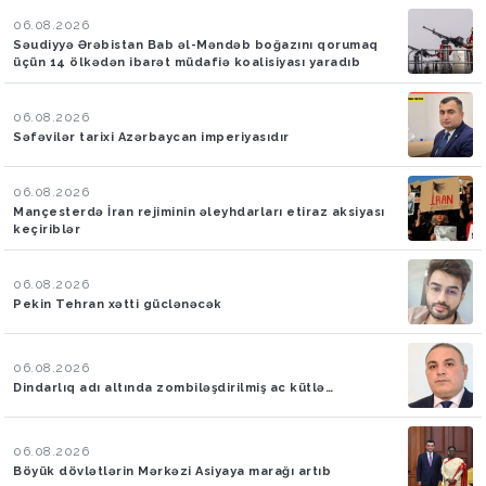
06.08.2026
Səudiyyə Ərəbistan Bab əl-Məndəb boğazını qorumaq
üçün 14 ölkədən ibarət müdafiə koalisiyası yaradıb
06.08.2026
Səfəvilər tarixi Azərbaycan imperiyasıdır
06.08.2026
Mançesterdə İran rejiminin əleyhdarları etiraz aksiyası
keçiriblər
06.08.2026
Pekin Tehran xətti güclənəcək
06.08.2026
Dindarlıq adı altında zombiləşdirilmiş ac kütlə…
06.08.2026
Böyük dövlətlərin Mərkəzi Asiyaya marağı artıb