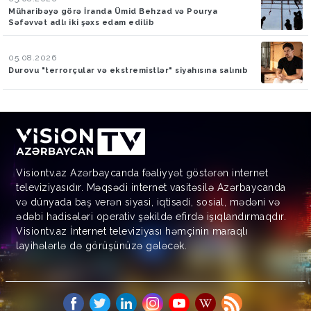
Müharibəyə görə İranda Ümid Behzad və Pourya
Səfəvvət adlı iki şəxs edam edilib
05.08.2026
Durovu "terrorçular və ekstremistlər" siyahısına salınıb
Visiontv.az Azərbaycanda fəaliyyət göstərən internet
televiziyasıdır. Məqsədi internet vasitəsilə Azərbaycanda
və dünyada baş verən siyasi, iqtisadi, sosial, mədəni və
ədəbi hadisələri operativ şəkildə efirdə işıqlandırmaqdır.
Visiontv.az İnternet televiziyası həmçinin maraqlı
layihələrlə də görüşünüzə gələcək.