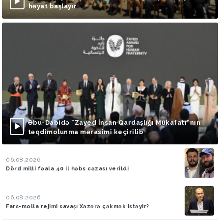
həyat başlayır
Əbu-Dabidə “Zayed İnsan Qardaşlığı Mükafatı”nın
təqdimolunma mərasimi keçirilib
06.08.2026
Dörd milli fəala 40 il həbs cəzası verildi
06.08.2026
Fars-molla rejimi savaşı Xəzərə çəkmək istəyir?