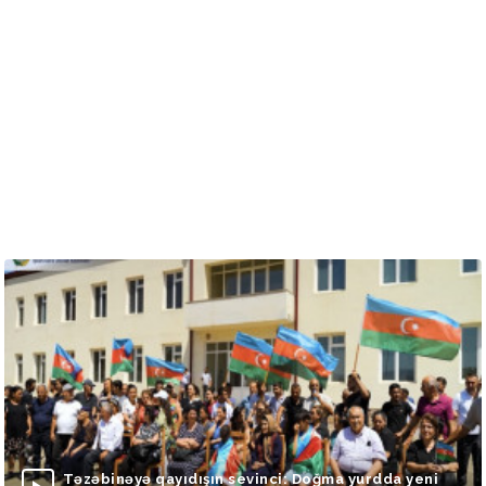
Təzəbinəyə qayıdışın sevinci: Doğma yurdda yeni