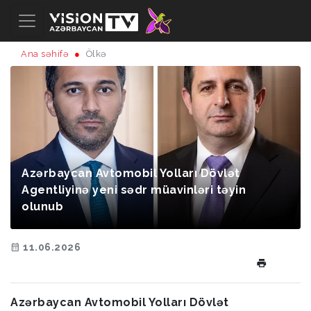
Ana səhifə
Ölkə
Azərbaycan Avtomobil Yolları Dövlət
Agentliyinə yeni sədr müavinləri təyin
olunub
11.06.2026
Azərbaycan Avtomobil Yolları Dövlət