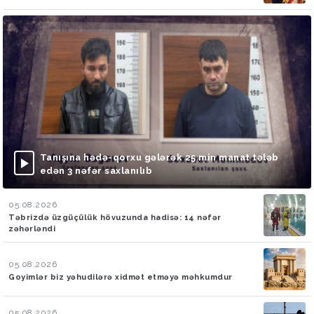
Tanışına hədə-qorxu gələrək 25 min manat tələb
edən 3 nəfər saxlanılıb
05.08.2026
Təbrizdə üzgüçülük hövuzunda hadisə: 14 nəfər
zəhərləndi
05.08.2026
Goyimlər biz yəhudilərə xidmət etməyə məhkumdur
05.08.2026