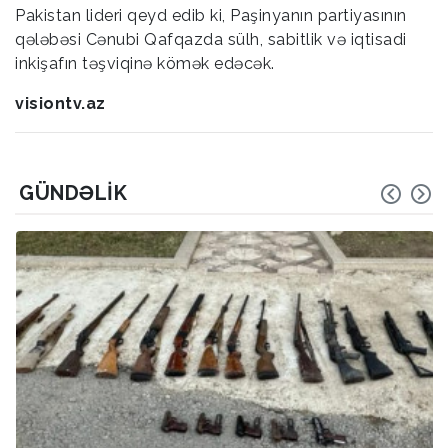
Pakistan lideri qeyd edib ki, Paşinyanın partiyasının
qələbəsi Cənubi Qafqazda sülh, sabitlik və iqtisadi
inkişafın təşviqinə kömək edəcək.
visiontv.az
GÜNDƏLIK