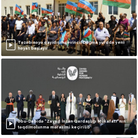
Təzəbinəyə qayıdışın sevinci: Doğma yurdda yeni
həyat başlayır
Əbu-Dabidə “Zayed İnsan Qardaşlığı Mükafatı”nın
təqdimolunma mərasimi keçirilib