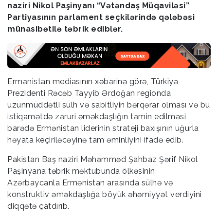
naziri Nikol Paşinyanı “Vətəndaş Müqaviləsi”
Partiyasının parlament seçkilərində qələbəsi
münasibətilə təbrik ediblər.
Ermənistan mediasının xəbərinə görə, Türkiyə
Prezidenti Rəcəb Tayyib Ərdoğan regionda
uzunmüddətli sülh və sabitliyin bərqərar olması və bu
istiqamətdə zəruri əməkdaşlığın təmin edilməsi
barədə Ermənistan liderinin strateji baxışının uğurla
həyata keçiriləcəyinə tam əminliyini ifadə edib.
Pakistan Baş naziri Məhəmməd Şahbaz Şərif Nikol
Paşinyana təbrik məktubunda ölkəsinin
Azərbaycanla Ermənistan arasında sülhə və
konstruktiv əməkdaşlığa böyük əhəmiyyət verdiyini
diqqətə çatdırıb.