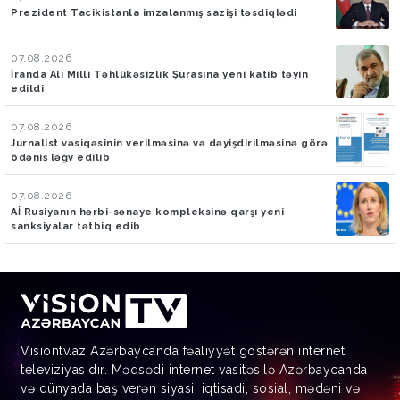
Prezident Tacikistanla imzalanmış sazişi təsdiqlədi
07.08.2026
İranda Ali Milli Təhlükəsizlik Şurasına yeni katib təyin
edildi
07.08.2026
Jurnalist vəsiqəsinin verilməsinə və dəyişdirilməsinə görə
ödəniş ləğv edilib
07.08.2026
Aİ Rusiyanın hərbi-sənaye kompleksinə qarşı yeni
sanksiyalar tətbiq edib
Visiontv.az Azərbaycanda fəaliyyət göstərən internet
televiziyasıdır. Məqsədi internet vasitəsilə Azərbaycanda
və dünyada baş verən siyasi, iqtisadi, sosial, mədəni və