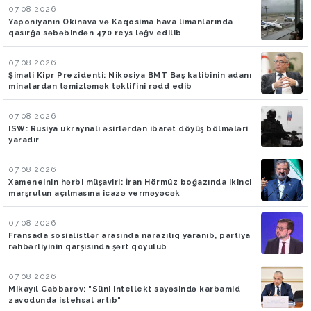
07.08.2026
Yaponiyanın Okinava və Kaqosima hava limanlarında
qasırğa səbəbindən 470 reys ləğv edilib
07.08.2026
Şimali Kipr Prezidenti: Nikosiya BMT Baş katibinin adanı
minalardan təmizləmək təklifini rədd edib
07.08.2026
ISW: Rusiya ukraynalı əsirlərdən ibarət döyüş bölmələri
yaradır
07.08.2026
Xameneinin hərbi müşaviri: İran Hörmüz boğazında ikinci
marşrutun açılmasına icazə verməyəcək
07.08.2026
Fransada sosialistlər arasında narazılıq yaranıb, partiya
rəhbərliyinin qarşısında şərt qoyulub
07.08.2026
Mikayıl Cabbarov: "Süni intellekt sayəsində karbamid
zavodunda istehsal artıb"