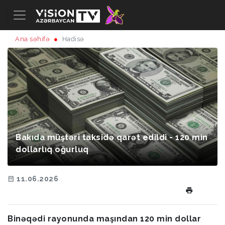
Ana səhifə
Hadisə
Bakıda müştəri taksidə qarət edildi - 120 min
dollarlıq oğurluq
11.06.2026
Binəqədi rayonunda maşından 120 min dollar