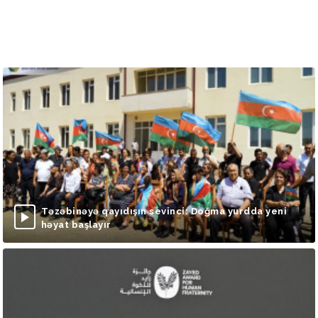
Təzəbinəyə qayıdışın sevinci: Doğma yurdda yeni
həyat başlayır