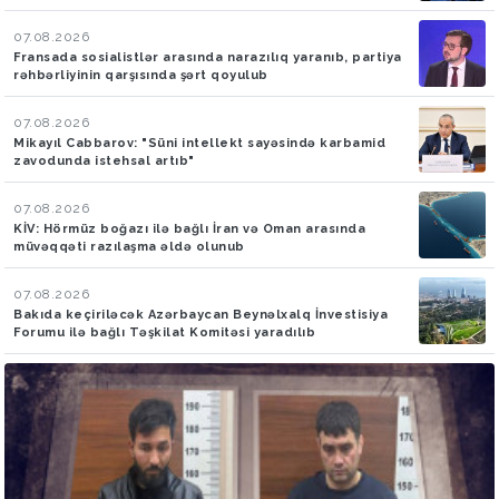
07.08.2026
Fransada sosialistlər arasında narazılıq yaranıb, partiya
rəhbərliyinin qarşısında şərt qoyulub
07.08.2026
Mikayıl Cabbarov: "Süni intellekt sayəsində karbamid
zavodunda istehsal artıb"
07.08.2026
KİV: Hörmüz boğazı ilə bağlı İran və Oman arasında
müvəqqəti razılaşma əldə olunub
07.08.2026
Bakıda keçiriləcək Azərbaycan Beynəlxalq İnvestisiya
Forumu ilə bağlı Təşkilat Komitəsi yaradılıb