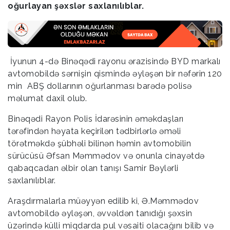
oğurlayan şəxslər saxlanılıblar.
İyunun 4-də Binəqədi rayonu ərazisində BYD markalı
avtomobildə sərnişin qismində əyləşən bir nəfərin 120
min ABŞ dollarının oğurlanması barədə polisə
məlumat daxil olub.
Binəqədi Rayon Polis İdarəsinin əməkdaşları
tərəfindən həyata keçirilən tədbirlərlə əməli
törətməkdə şübhəli bilinən həmin avtomobilin
sürücüsü Əfsan Məmmədov və onunla cinayətdə
qabaqcadan əlbir olan tanışı Samir Bəylərli
saxlanılıblar.
Araşdırmalarla müəyyən edilib ki, Ə.Məmmədov
avtomobildə əyləşən, əvvəldən tanıdığı şəxsin
üzərində külli miqdarda pul vəsaiti olacağını bilib və