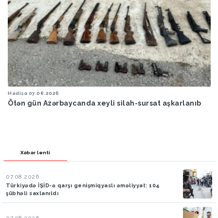
Hadisə
07.08.2026
Ötən gün Azərbaycanda xeyli silah-sursat aşkarlanıb
Xəbər lenti
07.08.2026
Türkiyədə İŞİD-ə qarşı genişmiqyaslı əməliyyat: 104
şübhəli saxlanıldı
07.08.2026