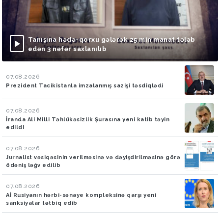
Tanışına hədə-qorxu gələrək 25 min manat tələb
edən 3 nəfər saxlanılıb
07.08.2026
Prezident Tacikistanla imzalanmış sazişi təsdiqlədi
07.08.2026
İranda Ali Milli Təhlükəsizlik Şurasına yeni katib təyin
edildi
07.08.2026
Jurnalist vəsiqəsinin verilməsinə və dəyişdirilməsinə görə
ödəniş ləğv edilib
07.08.2026
Aİ Rusiyanın hərbi-sənaye kompleksinə qarşı yeni
sanksiyalar tətbiq edib