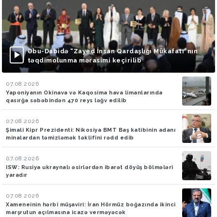
Əbu-Dabidə “Zayed İnsan Qardaşlığı Mükafatı”nın
təqdimolunma mərasimi keçirilib
07.08.2026
Yaponiyanın Okinava və Kaqosima hava limanlarında
qasırğa səbəbindən 470 reys ləğv edilib
07.08.2026
Şimali Kipr Prezidenti: Nikosiya BMT Baş katibinin adanı
minalardan təmizləmək təklifini rədd edib
07.08.2026
ISW: Rusiya ukraynalı əsirlərdən ibarət döyüş bölmələri
yaradır
07.08.2026
Xameneinin hərbi müşaviri: İran Hörmüz boğazında ikinci
marşrutun açılmasına icazə verməyəcək