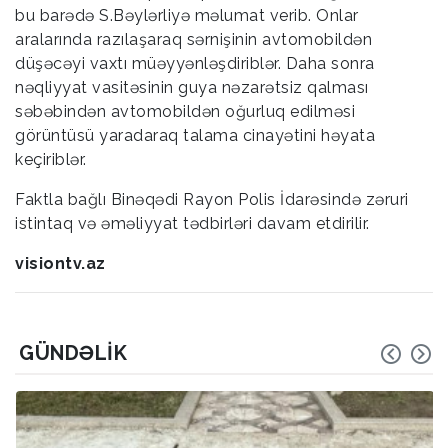
bu barədə S.Bəylərliyə məlumat verib. Onlar
aralarında razılaşaraq sərnişinin avtomobildən
düşəcəyi vaxtı müəyyənləşdiriblər. Daha sonra
nəqliyyat vasitəsinin guya nəzarətsiz qalması
səbəbindən avtomobildən oğurluq edilməsi
görüntüsü yaradaraq talama cinayətini həyata
keçiriblər.
Faktla bağlı Binəqədi Rayon Polis İdarəsində zəruri
istintaq və əməliyyat tədbirləri davam etdirilir.
visiontv.az
GÜNDƏLIK