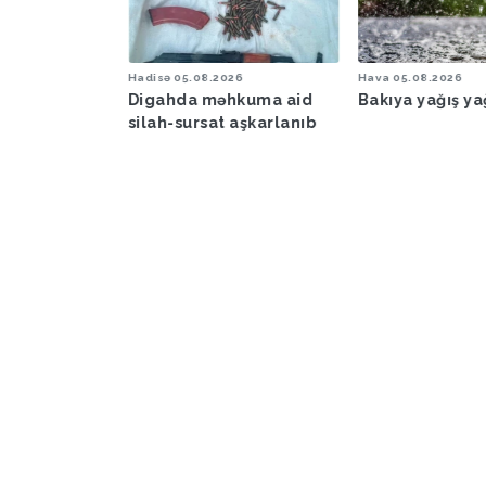
6
Hadisə
05.08.2026
Hava
05.08.2026
şəraiti ilə
Digahda məhkuma aid
Bakıya yağış y
əbərdarlıq
silah-sursat aşkarlanıb