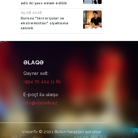
adlı iki şəxs edam edilib
05.08.2026
Durovu "terrorçular və
ekstremistlər" siyahısına
salınıb
ƏLAQƏ
Qaynar xətt:
+994 70 404 11 81
E-poçt ilə əlaqə:
info@visiontv.az
VisionTv © 2021
Bütün haqqları qorunur.