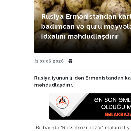
Rusiya Ermənistandan kart
badımcan və quru meyvələ
idxalını məhdudlaşdırır
03.06.2026
Rusiya iyunun 3-dən Ermənistandan kar
məhdudlaşdırır.
Bu barədə “Rosselxoznadzor” məlumat ya