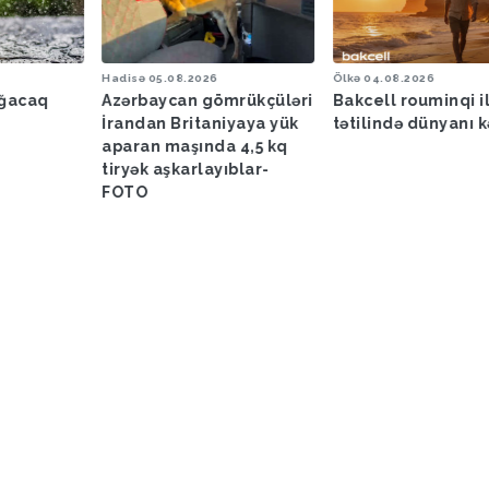
Hadisə
05.08.2026
Ölkə
04.08.2026
ağacaq
Azərbaycan gömrükçüləri
Bakcell rouminqi i
İrandan Britaniyaya yük
tətilində dünyanı k
aparan maşında 4,5 kq
tiryək aşkarlayıblar-
FOTO