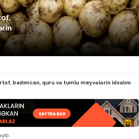
of,
rin
tof, badımcan, quru və tumlu meyvələrin idxalını
yıb.