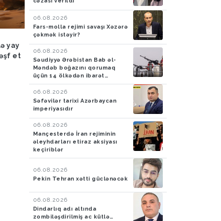
cəzası verildi
06.08.2026
Fars-molla rejimi savaşı Xəzərə
çəkmək istəyir?
Hadisə
03.08.2026
Hadisə
03.08.2026
lə yay
FHN: Bu il qeyri-çimərlik
Azad edilmiş ərazilər
06.08.2026
əşf et
ərazilərdə suda batan 40
ötən ay 788 mina, 210
Səudiyyə Ərəbistan Bab əl-
nəfərin meyiti tapılıb, 55
PHS aşkarlanıb
Məndəb boğazını qorumaq
üçün 14 ölkədən ibarət
nəfər xilas edilib
müdafiə koalisiyası yaradıb
06.08.2026
Səfəvilər tarixi Azərbaycan
imperiyasıdır
06.08.2026
Mançesterdə İran rejiminin
əleyhdarları etiraz aksiyası
keçiriblər
06.08.2026
Pekin Tehran xətti güclənəcək
06.08.2026
Dindarlıq adı altında
zombiləşdirilmiş ac kütlə…