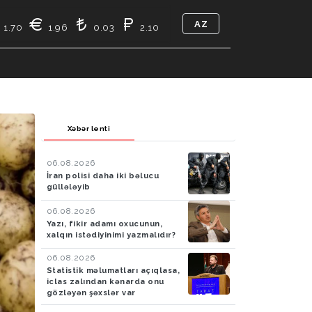
AZ
1.70
1.96
0.03
2.10
TIKASI
BIZ KIMIK
ƏLAQƏ
Xəbər lenti
06.08.2026
İran polisi daha iki bəlucu
güllələyib
06.08.2026
Yazı, fikir adamı oxucunun,
xalqın istədiyinimi yazmalıdır?
06.08.2026
Statistik məlumatları açıqlasa,
iclas zalından kənarda onu
gözləyən şəxslər var