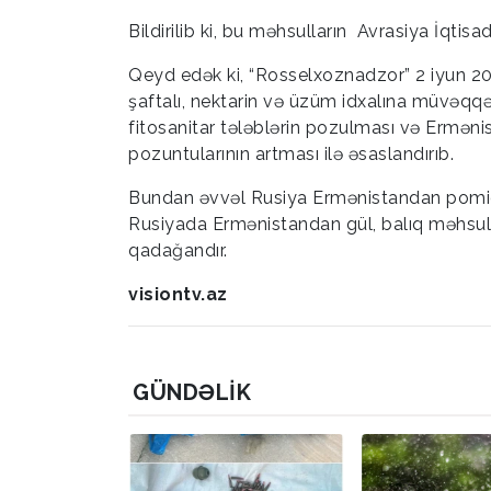
Bildirilib ki, bu məhsulların Avrasiya İqtis
Qeyd edək ki, “Rosselxoznadzor” 2 iyun 2026
şaftalı, nektarin və üzüm idxalına müvəqqə
fitosanitar tələblərin pozulması və Ermən
pozuntularının artması ilə əsaslandırıb.
Bundan əvvəl Rusiya Ermənistandan pomidor
Rusiyada Ermənistandan gül, balıq məhsulla
qadağandır.
visiontv.az
GÜNDƏLIK