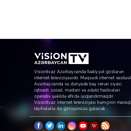
Visiontv.az Azərbaycanda fəaliyyət göstərən
internet televiziyasıdır. Məqsədi internet vasitəsi
Azərbaycanda və dünyada baş verən siyasi,
iqtisadi, sosial, mədəni və ədəbi hadisələri
operativ şəkildə efirdə işıqlandırmaqdır.
Visiontv.az İnternet televiziyası həmçinin maraql
layihələrlə də görüşünüzə gələcək.