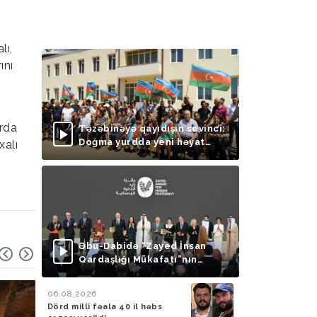
lı,
ını
ırda
Təzəbinəyə qayıdışın sevinci:
Doğma yurdda yeni həyat
xalı
başlayır
Əbu-Dabidə “Zayed İnsan
Qardaşlığı Mükafatı”nın
təqdimolunma mərasimi
keçirilib
06.08.2026
Dörd milli fəala 40 il həbs