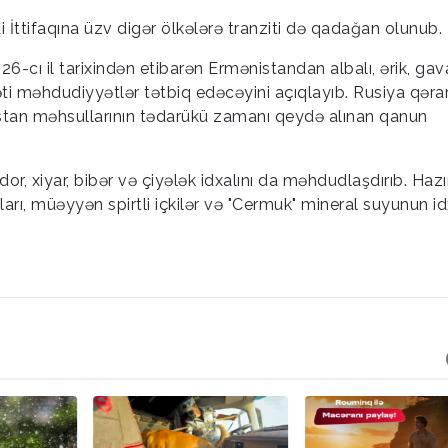
adi İttifaqına üzv digər ölkələrə tranziti də qadağan olunub.
-cı il tarixindən etibarən Ermənistandan albalı, ərik, gava
ti məhdudiyyətlər tətbiq edəcəyini açıqlayıb. Rusiya qərar
istan məhsullarının tədarükü zamanı qeydə alınan qanun
, xiyar, bibər və çiyələk idxalını da məhdudlaşdırıb. Haz
rı, müəyyən spirtli içkilər və "Cermuk" mineral suyunun id