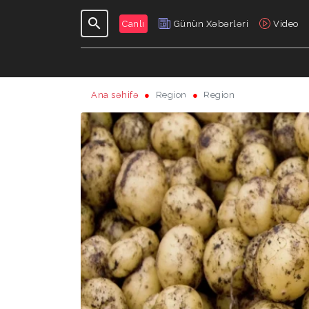
Canlı
Günün Xəbərləri
Video
Ana səhifə
Region
Region
GÜNDƏLIK
VERILIŞLƏR