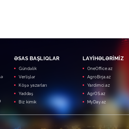
ƏSAS BAŞLIQLAR
LAYIHƏLƏRIMIZ
Gündəlik
OneOffice.az
lə
Verlişlər
AgroBirja.az
Köşə yazarları
Yardimci.az
Yaddaş
AgrOS.az
ı
Biz kimik
MyDay.az