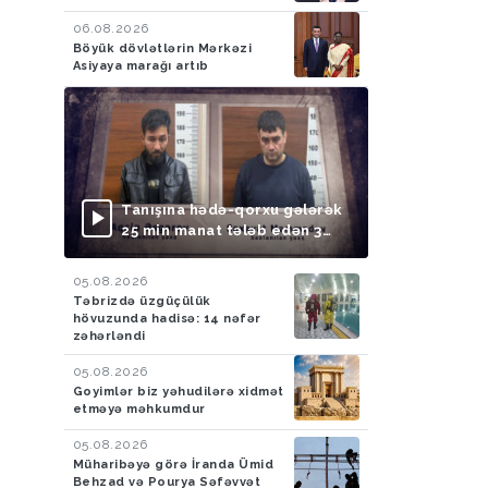
06.08.2026
Böyük dövlətlərin Mərkəzi
Asiyaya marağı artıb
Tanışına hədə-qorxu gələrək
25 min manat tələb edən 3
nəfər saxlanılıb
05.08.2026
Təbrizdə üzgüçülük
hövuzunda hadisə: 14 nəfər
zəhərləndi
05.08.2026
Goyimlər biz yəhudilərə xidmət
etməyə məhkumdur
05.08.2026
Müharibəyə görə İranda Ümid
Behzad və Pourya Səfəvvət