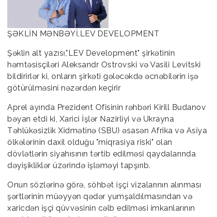
ŞƏKLİN MƏNBƏYİ,LEV DEVELOPMENT
Şəklin alt yazısı,"LEV Development" şirkətinin
həmtəsisçiləri Aleksandr Ostrovski və Vasili Levitski
bildirirlər ki, onların şirkəti gələcəkdə əcnəbilərin işə
götürülməsini nəzərdən keçirir
Aprel ayında Prezident Ofisinin rəhbəri Kirill Budanov
bəyan etdi ki, Xarici İşlər Nazirliyi və Ukrayna
Təhlükəsizlik Xidmətinə (SBU) əsasən Afrika və Asiya
ölkələrinin daxil olduğu "miqrasiya riski" olan
dövlətlərin siyahısının tərtib edilməsi qaydalarında
dəyişikliklər üzərində işləməyi tapşırıb.
Onun sözlərinə görə, söhbət işçi vizalarının alınması
şərtlərinin müəyyən qədər yumşaldılmasından və
xaricdən işçi qüvvəsinin cəlb edilməsi imkanlarının