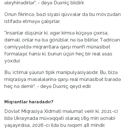
əleyhinədirlər", - deyə Duxniç bildirir.
Onun fikrincə, bəzi siyasi qüvvələr də bu mövzudan
istifadə etməyə çalışırlar.
"İnsanlar düşünür ki, əgər kimsə küçəyə çıxırsa,
deməli, onlar nə isə görüblər, nə isə bilirlər. Tədricən
cəmiyyətdə miqrantlara qarşı mənfi münasibət
formalaşır, hansı ki, bunun üçün heç bir real əsas
yoxdur.
Bu, ictimai şüurun tipik manipulyasiyasıdır. Bu, bizə
miqrasiya məsələlərinə qarşı real münasibət barədə
heç nə demir", - deyə Duxniç qeyd edir.
Miqrantlar haradadır?
Dövlət Miqrasiya Xidməti məlumat verir ki, 2021-ci
ildə Ukraynada müvəqqəti olaraq 189 min əcnəbi
yaşayırdısa, 2026-cı ildə bu rəqəm 48 mindir.