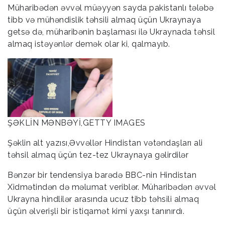
Müharibədən əvvəl müəyyən sayda pakistanlı tələbə
tibb və mühəndislik təhsili almaq üçün Ukraynaya
getsə də, müharibənin başlaması ilə Ukraynada təhsil
almaq istəyənlər demək olar ki, qalmayıb.
ŞƏKLİN MƏNBƏYİ,GETTY IMAGES
Şəklin alt yazısı,Əvvəllər Hindistan vətəndaşları ali
təhsil almaq üçün tez-tez Ukraynaya gəlirdilər
Bənzər bir tendensiya barədə BBC-nin Hindistan
Xidmətindən də məlumat veriblər. Müharibədən əvvəl
Ukrayna hindlilər arasında ucuz tibb təhsili almaq
üçün əlverişli bir istiqamət kimi yaxşı tanınırdı.