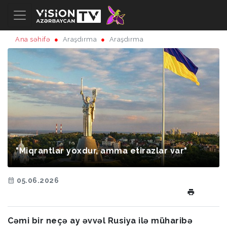
Ana səhifə
Araşdırma
Araşdırma
"Miqrantlar yoxdur, amma etirazlar var"
05.06.2026
Cəmi bir neçə ay əvvəl Rusiya ilə müharibə