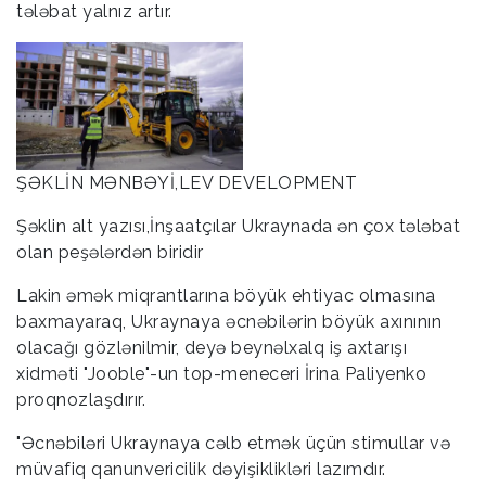
tələbat yalnız artır.
ŞƏKLİN MƏNBƏYİ,LEV DEVELOPMENT
Şəklin alt yazısı,İnşaatçılar Ukraynada ən çox tələbat
olan peşələrdən biridir
Lakin əmək miqrantlarına böyük ehtiyac olmasına
baxmayaraq, Ukraynaya əcnəbilərin böyük axınının
olacağı gözlənilmir, deyə beynəlxalq iş axtarışı
xidməti "Jooble"-un top-meneceri İrina Paliyenko
proqnozlaşdırır.
"Əcnəbiləri Ukraynaya cəlb etmək üçün stimullar və
müvafiq qanunvericilik dəyişiklikləri lazımdır.