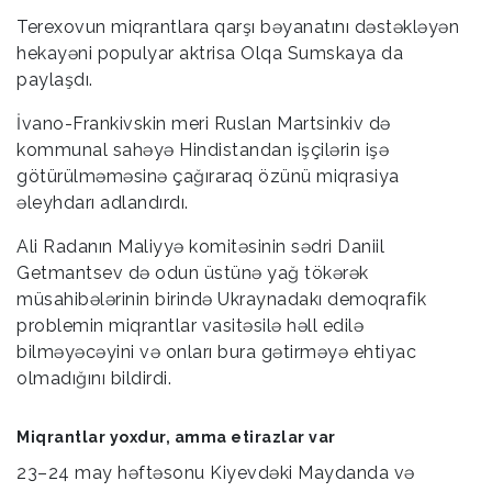
Terexovun miqrantlara qarşı bəyanatını dəstəkləyən
hekayəni populyar aktrisa Olqa Sumskaya da
paylaşdı.
İvano-Frankivskin meri Ruslan Martsinkiv də
kommunal sahəyə Hindistandan işçilərin işə
götürülməməsinə çağıraraq özünü miqrasiya
əleyhdarı adlandırdı.
Ali Radanın Maliyyə komitəsinin sədri Daniil
Getmantsev də odun üstünə yağ tökərək
müsahibələrinin birində Ukraynadakı demoqrafik
problemin miqrantlar vasitəsilə həll edilə
bilməyəcəyini və onları bura gətirməyə ehtiyac
olmadığını bildirdi.
Miqrantlar yoxdur, amma etirazlar var
23–24 may həftəsonu Kiyevdəki Maydanda və