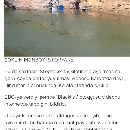
ŞƏKLİN MƏNBƏYİ,STOPFAKE
Bu da saxtadır. "Stopfake" təşkilatının araşdırmasına
görə, çayda paltar yuyulması videosu Karpatda deyil,
Hindistanın cənubunda, Kerala ştatında çəkilib.
BBC-yə verdiyi şərhdə "Blacklist" bloqçusu videonu
internetdə tapdığını bildirib.
O deyir ki, bunun saxta olduğunu bilməyib, lakin
öyrənəndə bu barədə məlumat paylaşıb. Videonun
özü isə silinməyib. O, hələ də baxış toplamaqda