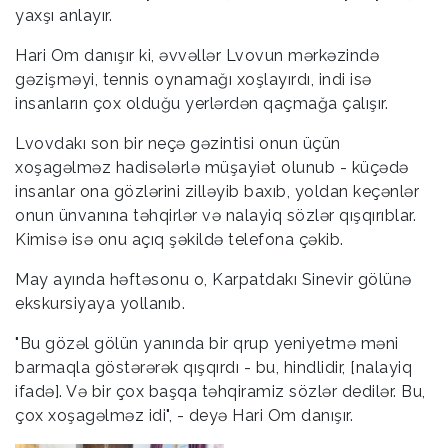
yaxşı anlayır.
Hari Om danışır ki, əvvəllər Lvovun mərkəzində
gəzişməyi, tennis oynamağı xoşlayırdı, indi isə
insanların çox olduğu yerlərdən qaçmağa çalışır.
Lvovdakı son bir neçə gəzintisi onun üçün
xoşagəlməz hadisələrlə müşayiət olunub - küçədə
insanlar ona gözlərini zilləyib baxıb, yoldan keçənlər
onun ünvanına təhqirlər və nalayiq sözlər qışqırıblar.
Kimisə isə onu açıq şəkildə telefona çəkib.
May ayında həftəsonu o, Karpatdakı Sinevir gölünə
ekskursiyaya yollanıb.
"Bu gözəl gölün yanında bir qrup yeniyetmə məni
barmaqla göstərərək qışqırdı - bu, hindlidir, [nalayiq
ifadə]. Və bir çox başqa təhqiramiz sözlər dedilər. Bu,
çox xoşagəlməz idi", - deyə Hari Om danışır.