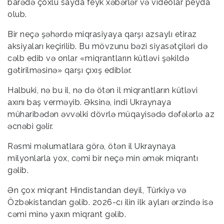
barədə çoxlu sayda feyk xəbərlər və videolar peyda
olub.
Bir neçə şəhərdə miqrasiyaya qarşı azsaylı etiraz
aksiyaları keçirilib. Bu mövzunu bəzi siyasətçiləri də
cəlb edib və onlar «miqrantların kütləvi şəkildə
gətirilməsinə» qarşı çıxış ediblər.
Halbuki, nə bu il, nə də ötən il miqrantların kütləvi
axını baş verməyib. Əksinə, indi Ukraynaya
müharibədən əvvəlki dövrlə müqayisədə dəfələrlə az
əcnəbi gəlir.
Rəsmi məlumatlara görə, ötən il Ukraynaya
milyonlarla yox, cəmi bir neçə min əmək miqrantı
gəlib.
Ən çox miqrant Hindistandan deyil, Türkiyə və
Özbəkistandan gəlib. 2026-cı ilin ilk ayları ərzində isə
cəmi minə yaxın miqrant gəlib.