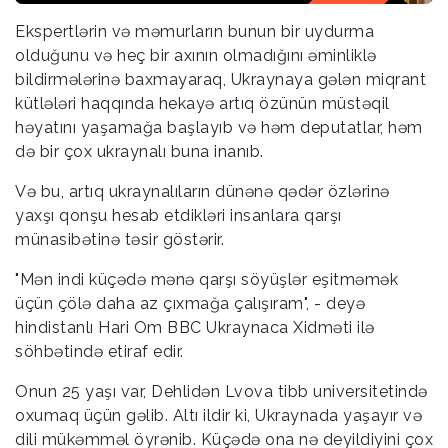
Ekspertlərin və məmurların bunun bir uydurma
olduğunu və heç bir axının olmadığını əminliklə
bildirmələrinə baxmayaraq, Ukraynaya gələn miqrant
kütlələri haqqında hekayə artıq özünün müstəqil
həyatını yaşamağa başlayıb və həm deputatlar, həm
də bir çox ukraynalı buna inanıb.
Və bu, artıq ukraynalıların dünənə qədər özlərinə
yaxşı qonşu hesab etdikləri insanlara qarşı
münasibətinə təsir göstərir.
"Mən indi küçədə mənə qarşı söyüşlər eşitməmək
üçün çölə daha az çıxmağa çalışıram", - deyə
hindistanlı Hari Om BBC Ukraynaca Xidməti ilə
söhbətində etiraf edir.
Onun 25 yaşı var, Dehlidən Lvova tibb universitetində
oxumaq üçün gəlib. Altı ildir ki, Ukraynada yaşayır və
dili mükəmməl öyrənib. Küçədə ona nə deyildiyini çox