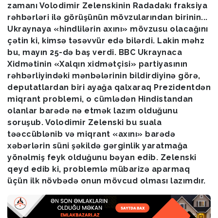
zamanı Volodimir Zelenskinin Radadakı fraksiya
rəhbərləri ilə görüşünün mövzularından birinin...
Ukraynaya «hindlilərin axını» mövzusu olacağını
çətin ki, kimsə təsəvvür edə bilərdi. Lakin məhz
bu, mayın 25-də baş verdi. BBC Ukraynaca
Xidmətinin «Xalqın xidmətçisi» partiyasının
rəhbərliyindəki mənbələrinin bildirdiyinə görə,
deputatlardan biri ayağa qalxaraq Prezidentdən
miqrant problemi, o cümlədən Hindistandan
olanlar barədə nə etmək lazım olduğunu
soruşub. Volodimir Zelenski bu suala
təəccüblənib və miqrant «axını» barədə
xəbərlərin süni şəkildə gərginlik yaratmağa
yönəlmiş feyk olduğunu bəyan edib. Zelenski
qeyd edib ki, problemlə mübarizə aparmaq
üçün ilk növbədə onun mövcud olması lazımdır.