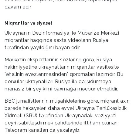
davam edir.
Miqrantlar və siyasət
Ukraynanın Dezinformasiya ilə Mübarizə Mərkəzi
miqrantlar haqqında saxta videoların Rusiya
tərəfindən yayıldığını bəyan edir.
Mərkəzin ekspertlərinin sözlərinə görə, Rusiya
hakimiyyətinə ukraynalıların miqrantlar vasitəsilə
"əhalinin əvəzlənməsindən" qorxmaları lazımdır. Bu
qorxular ukraynalıları Rusiya ilə qarşıdurmaya
mənasız bir şey kimi baxmağa məcbur etməlidir.
BBC jurnalistlərinin müşahidələrinə görə, miqrant axını
barədə hekayələri daha əvvəl Ukrayna Təhlükəsizlik
Xidməti (SBU) tərəfindən Ukraynadakı vəziyyəti
qeyri-sabitləşdirmək cəhdlərində ittiham olunan
Teleqram kanalları da yaxalayıb.