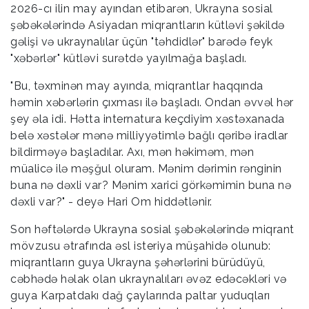
2026-cı ilin may ayından etibarən, Ukrayna sosial
şəbəkələrində Asiyadan miqrantların kütləvi şəkildə
gəlişi və ukraynalılar üçün "təhdidlər" barədə feyk
"xəbərlər" kütləvi surətdə yayılmağa başladı.
"Bu, təxminən may ayında, miqrantlar haqqında
həmin xəbərlərin çıxması ilə başladı. Ondan əvvəl hər
şey əla idi. Hətta internatura keçdiyim xəstəxanada
belə xəstələr mənə milliyyətimlə bağlı qəribə iradlar
bildirməyə başladılar. Axı, mən həkiməm, mən
müalicə ilə məşğul oluram. Mənim dərimin rənginin
buna nə dəxli var? Mənim xarici görkəmimin buna nə
dəxli var?" - deyə Hari Om hiddətlənir.
Son həftələrdə Ukrayna sosial şəbəkələrində miqrant
mövzusu ətrafında əsl isteriya müşahidə olunub:
miqrantların guya Ukrayna şəhərlərini bürüdüyü,
cəbhədə həlak olan ukraynalıları əvəz edəcəkləri və
guya Karpatdakı dağ çaylarında paltar yuduqları