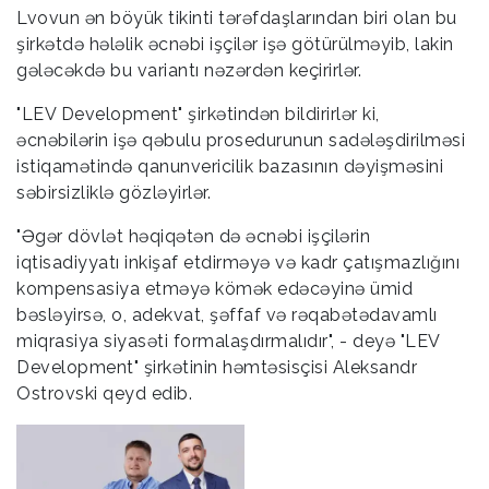
Lvovun ən böyük tikinti tərəfdaşlarından biri olan bu
şirkətdə hələlik əcnəbi işçilər işə götürülməyib, lakin
gələcəkdə bu variantı nəzərdən keçirirlər.
"LEV Development" şirkətindən bildirirlər ki,
əcnəbilərin işə qəbulu prosedurunun sadələşdirilməsi
istiqamətində qanunvericilik bazasının dəyişməsini
səbirsizliklə gözləyirlər.
"Əgər dövlət həqiqətən də əcnəbi işçilərin
iqtisadiyyatı inkişaf etdirməyə və kadr çatışmazlığını
kompensasiya etməyə kömək edəcəyinə ümid
bəsləyirsə, o, adekvat, şəffaf və rəqabətədavamlı
miqrasiya siyasəti formalaşdırmalıdır", - deyə "LEV
Development" şirkətinin həmtəsisçisi Aleksandr
Ostrovski qeyd edib.