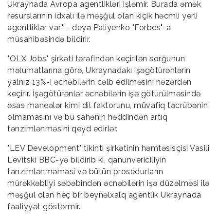
Ukraynada Avropa agentlikləri işləmir. Burada əmək
resurslarının idxalı ilə məşğul olan kiçik həcmli yerli
agentliklər var", - deyə Paliyenko "Forbes"-a
müsahibəsində bildirir.
"OLX Jobs" şirkəti tərəfindən keçirilən sorğunun
məlumatlarına görə, Ukraynadakı işəgötürənlərin
yalnız 13%-i əcnəbilərin cəlb edilməsini nəzərdən
keçirir. İşəgötürənlər əcnəbilərin işə götürülməsində
əsas maneələr kimi dil faktorunu, müvafiq təcrübənin
olmamasını və bu sahənin həddindən artıq
tənzimlənməsini qeyd edirlər.
"LEV Development" tikinti şirkətinin həmtəsisçisi Vasili
Levitski BBC-yə bildirib ki, qanunvericiliyin
tənzimlənməməsi və bütün prosedurların
mürəkkəbliyi səbəbindən əcnəbilərin işə düzəlməsi ilə
məşğul olan heç bir beynəlxalq agentlik Ukraynada
fəaliyyət göstərmir.