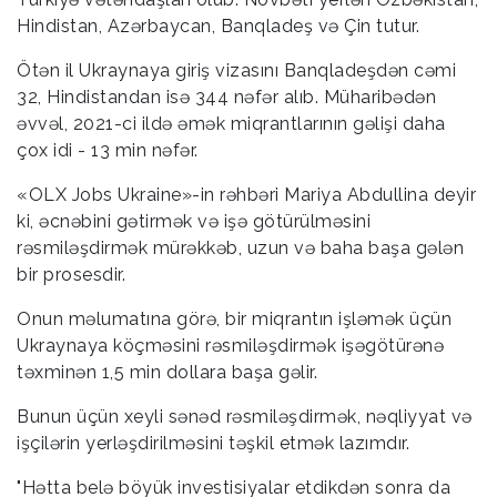
Hindistan, Azərbaycan, Banqladeş və Çin tutur.
Ötən il Ukraynaya giriş vizasını Banqladeşdən cəmi
32, Hindistandan isə 344 nəfər alıb. Müharibədən
əvvəl, 2021-ci ildə əmək miqrantlarının gəlişi daha
çox idi - 13 min nəfər.
«OLX Jobs Ukraine»-in rəhbəri Mariya Abdullina deyir
ki, əcnəbini gətirmək və işə götürülməsini
rəsmiləşdirmək mürəkkəb, uzun və baha başa gələn
bir prosesdir.
Onun məlumatına görə, bir miqrantın işləmək üçün
Ukraynaya köçməsini rəsmiləşdirmək işəgötürənə
təxminən 1,5 min dollara başa gəlir.
Bunun üçün xeyli sənəd rəsmiləşdirmək, nəqliyyat və
işçilərin yerləşdirilməsini təşkil etmək lazımdır.
"Hətta belə böyük investisiyalar etdikdən sonra da