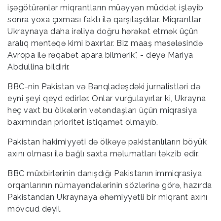
işəgötürənlər miqrantların müəyyən müddət işləyib
sonra yoxa çıxması faktı ilə qarşılaşdılar. Miqrantlar
Ukraynaya daha irəliyə doğru hərəkət etmək üçün
aralıq məntəqə kimi baxırlar. Biz maaş məsələsində
Avropa ilə rəqabət apara bilmərik", - deyə Mariya
Abdullina bildirir.
BBC-nin Pakistan və Banqladeşdəki jurnalistləri də
eyni şeyi qeyd edirlər. Onlar vurğulayırlar ki, Ukrayna
heç vaxt bu ölkələrin vətəndaşları üçün miqrasiya
baxımından prioritet istiqamət olmayıb.
Pakistan hakimiyyəti də ölkəyə pakistanlıların böyük
axını olması ilə bağlı saxta məlumatları təkzib edir.
BBC müxbirlərinin danışdığı Pakistanın immiqrasiya
orqanlarının nümayəndələrinin sözlərinə görə, hazırda
Pakistandan Ukraynaya əhəmiyyətli bir miqrant axını
mövcud deyil.