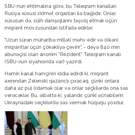
SBU-nun ehtimalına görə, bu Teleqram kanalları
Rusiya xüsusi xidmət orqanları ilə bağlıdır. Onlar,
xüsusən də, sülh danışıqlarını təşviq etmək üçün
miqrant mövzusundan istifadə edirlər.
"Uzun sürən müharibə milləti məhv edir və ölkəni
miqrantlar üçün çökəkliyə çevirir", - deyə 840 min
abunəçisi olan anonim "Rezident" Teleqram kanalı
(SBU-nun siyahısında var) yazırdı.
Həmin kanal həmçinin iddia edirdi ki, miqrant
axınından Zelenski qazanclı çıxacaq, çünki onlara
daha az pul ödəmək olar və onlar seçkilərdə ona səs
verəcəklər. Bu, əlbəttə ki, yalandır, çünki əcnəbilərin
Ukraynadakı seçkilərdə səs vermək hüququ yoxdur.