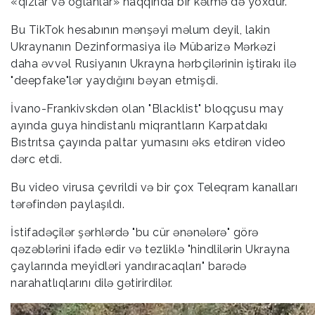
«qızlar və oğlanlar» haqqında bir kəlmə də yoxdur.
Bu TikTok hesabının mənşəyi məlum deyil, lakin
Ukraynanın Dezinformasiya ilə Mübarizə Mərkəzi
daha əvvəl Rusiyanın Ukrayna hərbçilərinin iştirakı ilə
"deepfake"lər yaydığını bəyan etmişdi.
İvano-Frankivskdən olan "Blacklist" bloqçusu may
ayında guya hindistanlı miqrantların Karpatdakı
Bıstrıtsa çayında paltar yumasını əks etdirən video
dərc etdi.
Bu video virusa çevrildi və bir çox Teleqram kanalları
tərəfindən paylaşıldı.
İstifadəçilər şərhlərdə "bu cür ənənələrə" görə
qəzəblərini ifadə edir və tezliklə "hindlilərin Ukrayna
çaylarında meyidləri yandıracaqları" barədə
narahatlıqlarını dilə gətirirdilər.