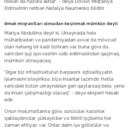
riskləri də nəzərə alırlar", - deyə Dövlət Miqrasiya
Xidmətinin rəhbəri Natalya Naumenko bildirir.
Əmək miqrantları olmadan keçinmək mümkün deyil
Mariya Abdullina deyir ki, Ukraynada hələ
müharibədən və pandemiyadan əvvəl də mövcud
olan nəhəng bir kadr böhranı var, buna görə də
xaricdən işçi qüvvəsinin cəlb edilməsindən qaçmaq
mümkün olmayacaq.
"Əgər biz infrastrukturun bərpasını, iqtisadiyyatın
işləməsini istəyiriksə, bizə insanlar lazımdır. Hətta
xaricdəki bütün ukraynalıları geri qaytarsaq belə, yenə
də insan çatışmazlığı olacaq", - deyə ekspert hesab
edir.
Onun məlumatlarına görə, sürücülər, kassirlər,
qablaşdırıcılar, yükləyicilər və tikinti işçilərinə hər
zaman ehtiyac var. Onlar daim işə götürülür və