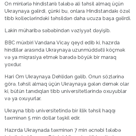
On minlərlə hindistanlı tələbə ali təhsil almaq üçün
Ukraynaya gəlirdi, çünki bu, onlara Hindistandakı özəl
tibb kolleclərindəki təhsildən daha ucuza başa gəlirdi.
Lakin müharibə səbəbindən vəziyyət dəyişib.
BBC müxbiri Vandana Vicay qeyd edib ki, hazırda
hindlilər arasında Ukraynaya uzunmüddətli köçmək
və ya miqrasiya etmək barədə böyük bir maraq
yoxdur.
Hari Om Ukraynaya Dehlidən gəlib. Onun sözlərinə
görə, təhsil almaq üçün Ukraynaya gələn demək olar
ki, bütün tanıdıqları tibb universitetlərində oxuyublar
və ya oxuyurlar.
Ukrayna tibb universitetində bir illik təhsil haqqı
təxminən 5 min dollar təşkil edir.
Hazırda Ukraynada təxminən 7 min əcnəbi tələbə