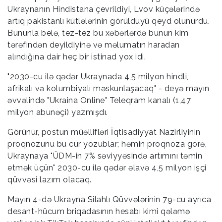
Ukraynanın Hindistana çevrildiyi, Lvov küçələrində
artıq pakistanlı kütlələrinin görüldüyü qeyd olunurdu.
Bununla belə, tez-tez bu xəbərlərdə bunun kim
tərəfindən deyildiyinə və məlumatın haradan
alındığına dair heç bir istinad yox idi.
"2030-cu ilə qədər Ukraynada 4,5 milyon hindli,
afrikalı və kolumbiyalı məskunlaşacaq" - deyə mayın
əvvəlində "Ukraina Online" Teleqram kanalı (1,47
milyon abunəçi) yazmışdı.
Görünür, postun müəllifləri İqtisadiyyat Nazirliyinin
proqnozunu bu cür yozublar; həmin proqnoza görə,
Ukraynaya "ÜDM-in 7% səviyyəsində artımını təmin
etmək üçün" 2030-cu ilə qədər əlavə 4,5 milyon işçi
qüvvəsi lazım olacaq.
Mayın 4-də Ukrayna Silahlı Qüvvələrinin 79-cu ayrıca
desant-hücum briqadasının hesabı kimi qələmə