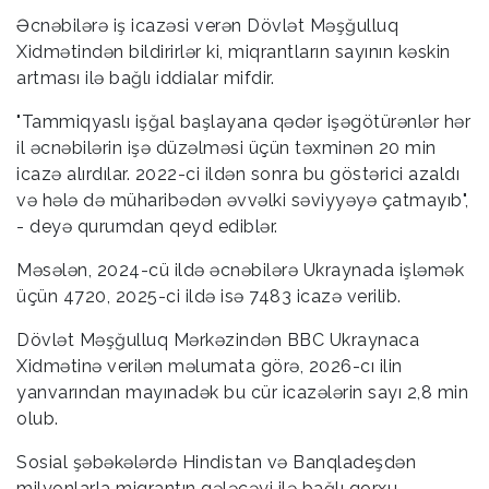
Əcnəbilərə iş icazəsi verən Dövlət Məşğulluq
Xidmətindən bildirirlər ki, miqrantların sayının kəskin
artması ilə bağlı iddialar mifdir.
"Tammiqyaslı işğal başlayana qədər işəgötürənlər hər
il əcnəbilərin işə düzəlməsi üçün təxminən 20 min
icazə alırdılar. 2022-ci ildən sonra bu göstərici azaldı
və hələ də müharibədən əvvəlki səviyyəyə çatmayıb",
- deyə qurumdan qeyd ediblər.
Məsələn, 2024-cü ildə əcnəbilərə Ukraynada işləmək
üçün 4720, 2025-ci ildə isə 7483 icazə verilib.
Dövlət Məşğulluq Mərkəzindən BBC Ukraynaca
Xidmətinə verilən məlumata görə, 2026-cı ilin
yanvarından mayınadək bu cür icazələrin sayı 2,8 min
olub.
Sosial şəbəkələrdə Hindistan və Banqladeşdən
milyonlarla miqrantın gələcəyi ilə bağlı qorxu