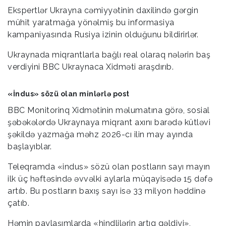
Ekspertlər Ukrayna cəmiyyətinin daxilində gərgin
mühit yaratmağa yönəlmiş bu informasiya
kampaniyasında Rusiya izinin olduğunu bildirirlər.
Ukraynada miqrantlarla bağlı real olaraq nələrin baş
verdiyini BBC Ukraynaca Xidməti araşdırıb.
«İndus» sözü olan minlərlə post
BBC Monitorinq Xidmətinin məlumatına görə, sosial
şəbəkələrdə Ukraynaya miqrant axını barədə kütləvi
şəkildə yazmağa məhz 2026-cı ilin may ayında
başlayıblar.
Teleqramda «indus» sözü olan postların sayı mayın
ilk üç həftəsində əvvəlki aylarla müqayisədə 15 dəfə
artıb. Bu postların baxış sayı isə 33 milyon həddinə
çatıb.
Həmin paylaşımlarda «hindlilərin artıq gəldiyi»,