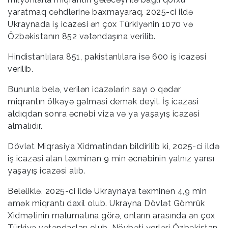
yaratmaq cəhdlərinə baxmayaraq, 2025-ci ildə
Ukraynada iş icazəsi ən çox Türkiyənin 1070 və
Özbəkistanın 852 vətəndaşına verilib.
Hindistanlılara 851, pakistanlılara isə 600 iş icazəsi
verilib.
Bununla belə, verilən icazələrin sayı o qədər
miqrantın ölkəyə gəlməsi demək deyil. İş icazəsi
aldıqdan sonra əcnəbi viza və ya yaşayış icazəsi
almalıdır.
Dövlət Miqrasiya Xidmətindən bildirilib ki, 2025-ci ildə
iş icazəsi alan təxminən 9 min əcnəbinin yalnız yarısı
yaşayış icazəsi alıb.
Beləliklə, 2025-ci ildə Ukraynaya təxminən 4,9 min
əmək miqrantı daxil olub. Ukrayna Dövlət Gömrük
Xidmətinin məlumatına görə, onların arasında ən çox
Türkiyə vətəndaşları olub. Növbəti yerləri Özbəkistan,