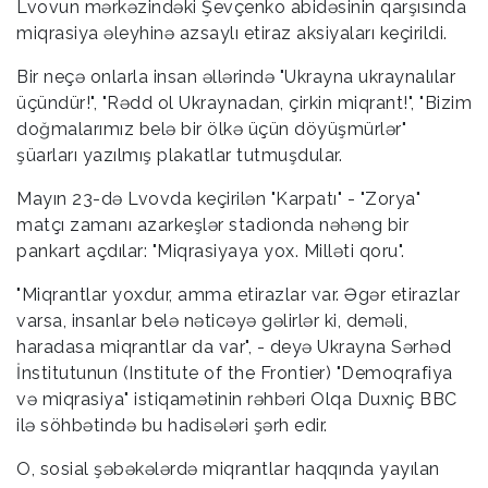
Lvovun mərkəzindəki Şevçenko abidəsinin qarşısında
miqrasiya əleyhinə azsaylı etiraz aksiyaları keçirildi.
Bir neçə onlarla insan əllərində "Ukrayna ukraynalılar
üçündür!", "Rədd ol Ukraynadan, çirkin miqrant!", "Bizim
doğmalarımız belə bir ölkə üçün döyüşmürlər"
şüarları yazılmış plakatlar tutmuşdular.
Mayın 23-də Lvovda keçirilən "Karpatı" - "Zorya"
matçı zamanı azarkeşlər stadionda nəhəng bir
pankart açdılar: "Miqrasiyaya yox. Milləti qoru".
"Miqrantlar yoxdur, amma etirazlar var. Əgər etirazlar
varsa, insanlar belə nəticəyə gəlirlər ki, deməli,
haradasa miqrantlar da var", - deyə Ukrayna Sərhəd
İnstitutunun (Institute of the Frontier) "Demoqrafiya
və miqrasiya" istiqamətinin rəhbəri Olqa Duxniç BBC
ilə söhbətində bu hadisələri şərh edir.
O, sosial şəbəkələrdə miqrantlar haqqında yayılan