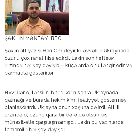
ŞƏKLİN MƏNBƏYİ,ВВС
Şəklin alt yazısı,Hari Om deyir ki, əvvəllər Ukraynada
özünü çox rahat hiss edirdi. Lakin son həftələr
ərzində hər şey dəyişib – küçələrdə onu təhqir edir və
barmaqla göstərirlər
Əvvəllər o, təhsilini bitirdikdən sonra Ukraynada
qalmağı və burada həkim kimi fəaliyyət göstərməyi
planlaşdırırdı. Ukrayna onun xoşuna gəlirdi. Altı il
ərzində o, özünə qarşı bir dəfə də olsun pis
münasibətlə qarşılaşmamışdı. Lakin bu yaxınlarda
tamamilə hər şey dəyişdi.