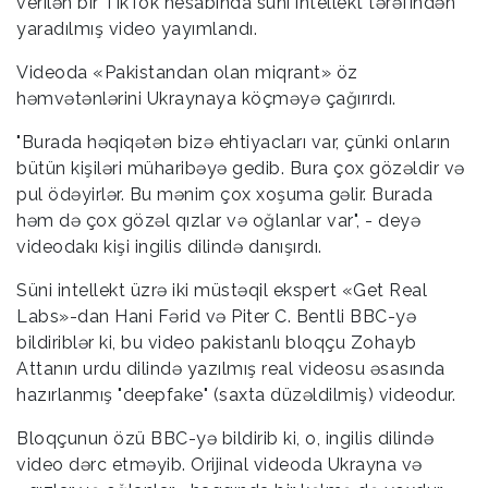
verilən bir TikTok hesabında süni intellekt tərəfindən
yaradılmış video yayımlandı.
Videoda «Pakistandan olan miqrant» öz
həmvətənlərini Ukraynaya köçməyə çağırırdı.
"Burada həqiqətən bizə ehtiyacları var, çünki onların
bütün kişiləri müharibəyə gedib. Bura çox gözəldir və
pul ödəyirlər. Bu mənim çox xoşuma gəlir. Burada
həm də çox gözəl qızlar və oğlanlar var", - deyə
videodakı kişi ingilis dilində danışırdı.
Süni intellekt üzrə iki müstəqil ekspert «Get Real
Labs»-dan Hani Fərid və Piter C. Bentli BBC-yə
bildiriblər ki, bu video pakistanlı bloqçu Zohayb
Attanın urdu dilində yazılmış real videosu əsasında
hazırlanmış "deepfake" (saxta düzəldilmiş) videodur.
Bloqçunun özü BBC-yə bildirib ki, o, ingilis dilində
video dərc etməyib. Orijinal videoda Ukrayna və