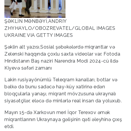
ŞƏKLİN MƏNBƏYİ,ANDRIY
ZHYHAYLO/OBOZREVATEL/GLOBAL IMAGES
UKRAINE VIA GETTY IMAGES
Şəklin alt yazısı,Sosial şəbəkələrdə miqrantlar və
Zelenski haqqında çoxlu saxta videolar var. Fotoda
Hindistanın Baş naziri Narendra Modi 2024-cü ildə
Kiyevə səfəri zamanı
Lakin rusiyayönümlü Teleqram kanalları, botlar və
bəlkə də bunu sadəcə hay-küy xatirinə edən
bloqçularla yanaşı, miqrant mövzusuna ukraynalı
siyasətçilər, eləcə də minlərlə real insan da yoluxub.
Mayın 15-də Xarkovun meri İqor Terexov əmək
miqrantlarının Ukraynaya gəlişinin qəti əleyhinə çıxış
etdi.