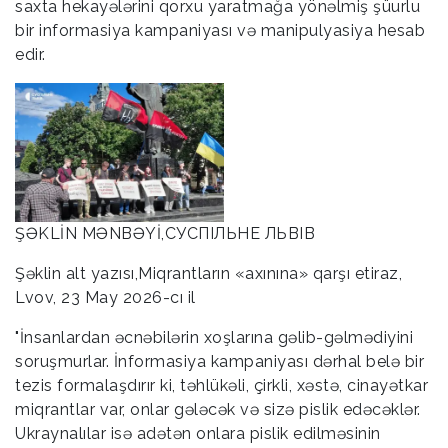
saxta hekayələrini qorxu yaratmağa yönəlmiş şüurlu
bir informasiya kampaniyası və manipulyasiya hesab
edir.
ŞƏKLİN MƏNBƏYİ,СУСПІЛЬНЕ ЛЬВІВ
Şəklin alt yazısı,Miqrantların «axınına» qarşı etiraz,
Lvov, 23 May 2026-cı il
"İnsanlardan əcnəbilərin xoşlarına gəlib-gəlmədiyini
soruşmurlar. İnformasiya kampaniyası dərhal belə bir
tezis formalaşdırır ki, təhlükəli, çirkli, xəstə, cinayətkar
miqrantlar var, onlar gələcək və sizə pislik edəcəklər.
Ukraynalılar isə adətən onlara pislik edilməsinin