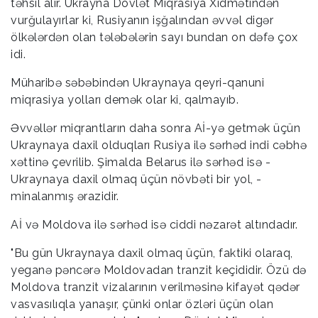
təhsil alır. Ukrayna Dövlət Miqrasiya Xidmətindən
vurğulayırlar ki, Rusiyanın işğalından əvvəl digər
ölkələrdən olan tələbələrin sayı bundan on dəfə çox
idi.
Müharibə səbəbindən Ukraynaya qeyri-qanuni
miqrasiya yolları demək olar ki, qalmayıb.
Əvvəllər miqrantların daha sonra Aİ-yə getmək üçün
Ukraynaya daxil olduqları Rusiya ilə sərhəd indi cəbhə
xəttinə çevrilib. Şimalda Belarus ilə sərhəd isə -
Ukraynaya daxil olmaq üçün növbəti bir yol, -
minalanmış ərazidir.
Aİ və Moldova ilə sərhəd isə ciddi nəzarət altındadır.
"Bu gün Ukraynaya daxil olmaq üçün, faktiki olaraq,
yeganə pəncərə Moldovadan tranzit keçididir. Özü də
Moldova tranzit vizalarının verilməsinə kifayət qədər
vasvasılıqla yanaşır, çünki onlar özləri üçün olan