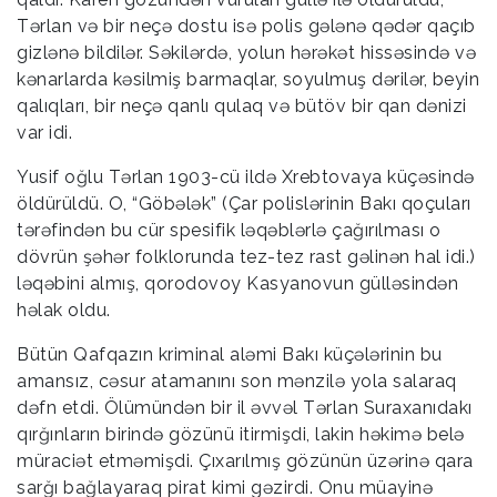
Tərlan və bir neçə dostu isə polis gələnə qədər qaçıb
gizlənə bildilər. Səkilərdə, yolun hərəkət hissəsində və
kənarlarda kəsilmiş barmaqlar, soyulmuş dərilər, beyin
qalıqları, bir neçə qanlı qulaq və bütöv bir qan dənizi
var idi.
Yusif oğlu Tərlan 1903-cü ildə Xrebtovaya küçəsində
öldürüldü. O, “Göbələk” (Çar polislərinin Bakı qoçuları
tərəfindən bu cür spesifik ləqəblərlə çağırılması o
dövrün şəhər folklorunda tez-tez rast gəlinən hal idi.)
ləqəbini almış, qorodovoy Kasyanovun gülləsindən
həlak oldu.
Bütün Qafqazın kriminal aləmi Bakı küçələrinin bu
amansız, cəsur atamanını son mənzilə yola salaraq
dəfn etdi. Ölümündən bir il əvvəl Tərlan Suraxanıdakı
qırğınların birində gözünü itirmişdi, lakin həkimə belə
müraciət etməmişdi. Çıxarılmış gözünün üzərinə qara
sarğı bağlayaraq pirat kimi gəzirdi. Onu müayinə