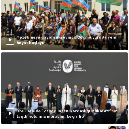
Təzəbinəyə qayıdışın sevinci: Doğma yurdda yeni
həyat başlayır
Əbu-Dabidə “Zayed İnsan Qardaşlığı Mükafatı”nın
təqdimolunma mərasimi keçirilib