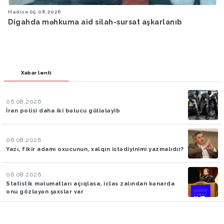
.2026
Hava
05.08.2026
əhkuma aid silah-sursat aşkarlanıb
Bakıya yağış
Xəbər lenti
06.08.2026
İran polisi daha iki bəlucu güllələyib
06.08.2026
Yazı, fikir adamı oxucunun, xalqın istədiyinimi yazmalıdır?
06.08.2026
Statistik məlumatları açıqlasa, iclas zalından kənarda
onu gözləyən şəxslər var