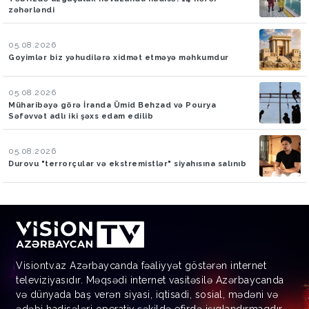
zəhərləndi
05.08.2026
Goyimlər biz yəhudilərə xidmət etməyə məhkumdur
05.08.2026
Müharibəyə görə İranda Ümid Behzad və Pourya
Səfəvvət adlı iki şəxs edam edilib
05.08.2026
Durovu "terrorçular və ekstremistlər" siyahısına salınıb
Visiontv.az Azərbaycanda fəaliyyət göstərən internet
televiziyasıdır. Məqsədi internet vasitəsilə Azərbaycanda
və dünyada baş verən siyasi, iqtisadi, sosial, mədəni və