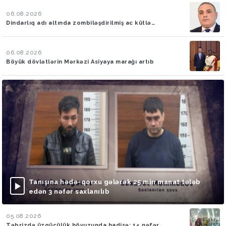
06.08.2026
Dindarlıq adı altında zombiləşdirilmiş ac kütlə…
06.08.2026
Böyük dövlətlərin Mərkəzi Asiyaya marağı artıb
Tanışına hədə-qorxu gələrək 25 min manat tələb
edən 3 nəfər saxlanılıb
05.08.2026
Təbrizdə üzgüçülük hövuzunda hadisə: 14 nəfər