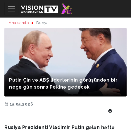
Ana səhifə
Dünya
Putin Çin və ABŞ liderlərinin görüşündən bir
neçə gün sonra Pekinə gedəcək
15.05.2026
Rusiya Prezidenti Vladimir Putin gələn həftə