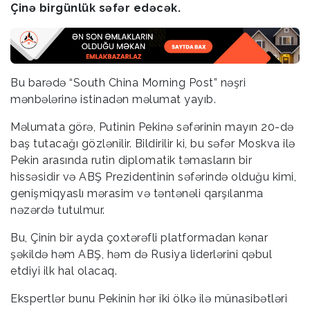
Çinə birgünlük səfər edəcək.
Bu barədə “South China Morning Post” nəşri
mənbələrinə istinadən məlumat yayıb.
Məlumata görə, Putinin Pekinə səfərinin mayın 20-də
baş tutacağı gözlənilir. Bildirilir ki, bu səfər Moskva ilə
Pekin arasında rutin diplomatik təmasların bir
hissəsidir və ABŞ Prezidentinin səfərində olduğu kimi,
genişmiqyaslı mərasim və təntənəli qarşılanma
nəzərdə tutulmur.
Bu, Çinin bir ayda çoxtərəfli platformadan kənar
şəkildə həm ABŞ, həm də Rusiya liderlərini qəbul
etdiyi ilk hal olacaq.
Ekspertlər bunu Pekinin hər iki ölkə ilə münasibətləri