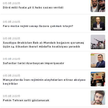
06.08.2026
Dörd milli fəala 40 il həbs cəzası verildi
06.08.2026
Fars-molla rejimi savaşı Xəzərə çəkmək istəyir?
06.08.2026
Səudiyyə Ərəbistan Bab əl-Məndəb boğazını qorumaq
üçün 14 ölkədən ibarət müdafiə koalisiyası yaradıb
06.08.2026
Səfəvilər tarixi Azərbaycan imperiyasıdır
06.08.2026
Mançesterdə İran rejiminin əleyhdarları etiraz aksiyası
keçiriblər
06.08.2026
Pekin Tehran xətti güclənəcək