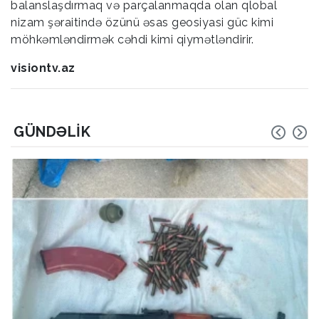
balanslaşdırmaq və parçalanmaqda olan qlobal
nizam şəraitində özünü əsas geosiyasi güc kimi
möhkəmləndirmək cəhdi kimi qiymətləndirir.
visiontv.az
GÜNDƏLIK