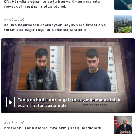
KİV: Hörmüz boğazı ilə bağlı İran və Oman arasında
müvəqqəti razılaşma əldə olunub
07.08.2026
Bakıda keçiriləcək Azərbaycan Beynəlxalq İnvestisiya
Forumu ilə bağlı Təşkilat Komitəsi yaradılıb
Tanışına hədə-qorxu gələrək 25 min manat tələb
edən 3 nəfər saxlanılıb
07.08.2026
Prezident Tacikistanla imzalanmış sazişi təsdiqlədi