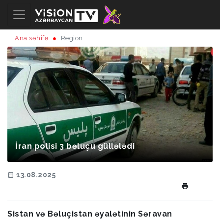
Ana səhifə
Region
İran polisi 3 bəluçu güllələdi
13.08.2025
Sistan və Bəluçistan əyalətinin Səravan