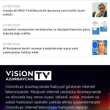
07.08.2026
İranda Ali Milli Təhlükəsizlik Şurasına yeni katib təyin
edildi
07.08.2026
Jurnalist vəsiqəsinin verilməsinə və dəyişdirilməsinə görə
ödəniş ləğv edilib
07.08.2026
Aİ Rusiyanın hərbi-sənaye kompleksinə qarşı yeni
sanksiyalar tətbiq edib
Visiontv.az Azərbaycanda fəaliyyət göstərən internet
televiziyasıdır. Məqsədi internet vasitəsilə Azərbaycanda
və dünyada baş verən siyasi, iqtisadi, sosial, mədəni və
ədəbi hadisələri operativ şəkildə efirdə işıqlandırmaqdır.
Visiontv.az İnternet televiziyası həmçinin maraqlı