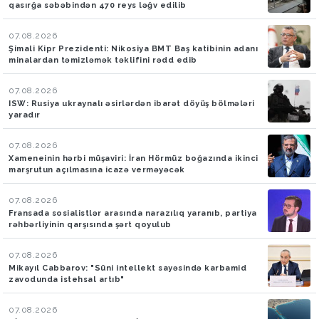
qasırğa səbəbindən 470 reys ləğv edilib
07.08.2026
Şimali Kipr Prezidenti: Nikosiya BMT Baş katibinin adanı
minalardan təmizləmək təklifini rədd edib
07.08.2026
ISW: Rusiya ukraynalı əsirlərdən ibarət döyüş bölmələri
yaradır
07.08.2026
Xameneinin hərbi müşaviri: İran Hörmüz boğazında ikinci
marşrutun açılmasına icazə verməyəcək
07.08.2026
Fransada sosialistlər arasında narazılıq yaranıb, partiya
rəhbərliyinin qarşısında şərt qoyulub
07.08.2026
Mikayıl Cabbarov: "Süni intellekt sayəsində karbamid
zavodunda istehsal artıb"
07.08.2026