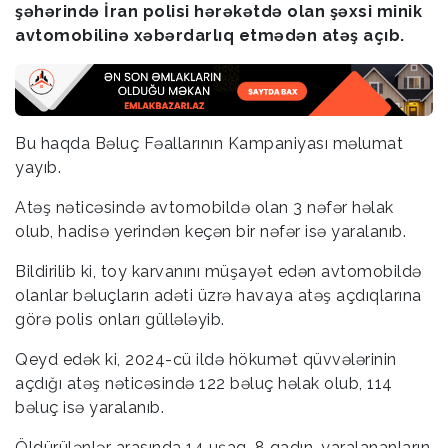
şəhərində İran polisi hərəkətdə olan şəxsi minik
avtomobilinə xəbərdarlıq etmədən atəş açıb.
Bu haqda Bəluç Fəallarının Kampaniyası məlumat
yayıb.
Atəş nəticəsində avtomobildə olan 3 nəfər həlak
olub, hadisə yerindən keçən bir nəfər isə yaralanıb.
Bildirilib ki, toy karvanını müşayət edən avtomobildə
olanlar bəluçların adəti üzrə havaya atəş açdıqlarına
görə polis onları güllələyib.
Qeyd edək ki, 2024-cü ildə hökumət qüvvələrinin
açdığı atəş nəticəsində 122 bəluç həlak olub, 114
bəluç isə yaralanıb.
Öldürülənlər arasında 14 uşaq, 8 qadın, yaralananların