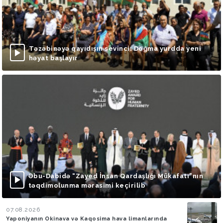
Təzəbinəyə qayıdışın sevinci: Doğma yurdda yeni
həyat başlayır
Əbu-Dabidə “Zayed İnsan Qardaşlığı Mükafatı”nın
təqdimolunma mərasimi keçirilib
07.08.2026
Yaponiyanın Okinava və Kaqosima hava limanlarında