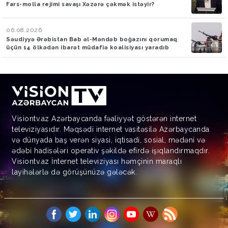
Fars-molla rejimi savaşı Xəzərə çəkmək istəyir?
06.08.2026
Səudiyyə Ərəbistan Bab əl-Məndəb boğazını qorumaq
üçün 14 ölkədən ibarət müdafiə koalisiyası yaradıb
Visiontv.az Azərbaycanda fəaliyyət göstərən internet
televiziyasıdır. Məqsədi internet vasitəsilə Azərbaycanda
və dünyada baş verən siyasi, iqtisadi, sosial, mədəni və
ədəbi hadisələri operativ şəkildə efirdə işıqlandırmaqdır.
Visiontv.az İnternet televiziyası həmçinin maraqlı
layihələrlə də görüşünüzə gələcək.