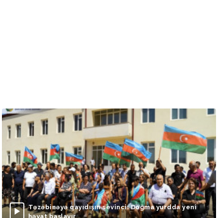
Təzəbinəyə qayıdışın sevinci: Doğma yurdda yeni
həyat başlayır