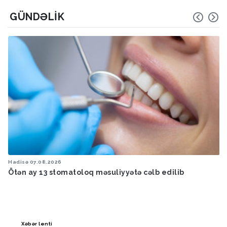
GÜNDƏLIK
Hadisə
07.08.2026
Ötən ay 13 stomatoloq məsuliyyətə cəlb edilib
Xəbər lenti