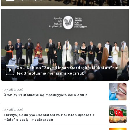
Əbu-Dabidə “Zayed İnsan Qardaşlığı Mükafatı”nın
təqdimolunma mərasimi keçirilib
07.08.2026
Ötən ay 13 stomatoloq məsuliyyətə cəlb edilib
07.08.2026
Türkiyə, Səudiyyə Ərəbistanı və Pakistan üçtərəfli
müdafiə sazişi imzalayacaq