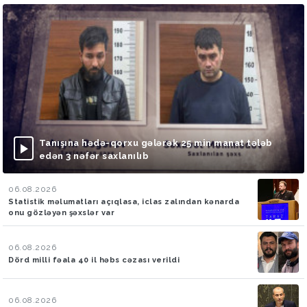
Tanışına hədə-qorxu gələrək 25 min manat tələb
edən 3 nəfər saxlanılıb
06.08.2026
Statistik məlumatları açıqlasa, iclas zalından kənarda
onu gözləyən şəxslər var
06.08.2026
Dörd milli fəala 40 il həbs cəzası verildi
06.08.2026