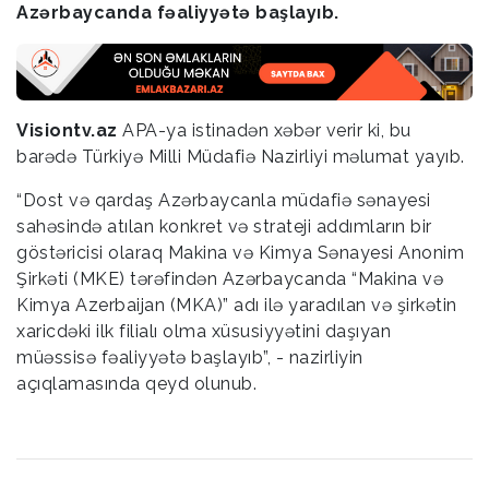
Azərbaycanda fəaliyyətə başlayıb.
Visiontv.az
APA-ya istinadən xəbər verir ki, bu
barədə Türkiyə Milli Müdafiə Nazirliyi məlumat yayıb.
“Dost və qardaş Azərbaycanla müdafiə sənayesi
sahəsində atılan konkret və strateji addımların bir
göstəricisi olaraq Makina və Kimya Sənayesi Anonim
Şirkəti (MKE) tərəfindən Azərbaycanda “Makina və
Kimya Azerbaijan (MKA)” adı ilə yaradılan və şirkətin
xaricdəki ilk filialı olma xüsusiyyətini daşıyan
müəssisə fəaliyyətə başlayıb”, - nazirliyin
açıqlamasında qeyd olunub.