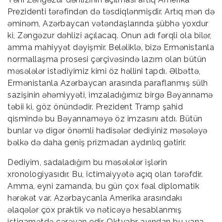
Prezidenti tərəfindən də təsdiqlənmişdir. Artıq mən də
əminəm, Azərbaycan vətəndaşlarında şübhə yoxdur
ki, Zəngəzur dəhlizi açılacaq. Onun adı fərqli ola bilər,
amma mahiyyət dəyişmir. Beləliklə, bizə Ermənistanla
normallaşma prosesi çərçivəsində lazım olan bütün
məsələlər istədiyimiz kimi öz həllini tapdı. Əlbəttə,
Ermənistanla Azərbaycan arasında paraflanmış sülh
sazişinin əhəmiyyəti, imzaladığımız birgə Bəyannamə
təbii ki, göz önündədir. Prezident Tramp şahid
qismində bu Bəyannaməyə öz imzasını atdı. Bütün
bunlar və digər önəmli hadisələr dediyiniz məsələyə
bəlkə də daha geniş prizmadan aydınlıq gətirir.
Dediyim, sadaladığım bu məsələlər işlərin
xronologiyasıdır. Bu, ictimaiyyətə açıq olan tərəfdir.
Amma, eyni zamanda, bu gün çox fəal diplomatik
hərəkət var. Azərbaycanla Amerika arasındakı
əlaqələr çox praktik və nəticəyə hesablanmış
istiqamətdə cərəyan edir. Oktyabr ayından bu yana