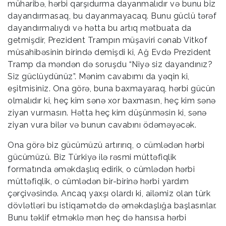
müharibə, hərbi qarşıdurma dayanmalıdır və bunu biz
dayandırmasaq, bu dayanmayacaq. Bunu güclü tərəf
dayandırmalıydı və hətta bu artıq mətbuata da
getmişdir, Prezident Trampın müşaviri cənab Vitkof
müsahibəsinin birində demişdi ki, Ağ Evdə Prezident
Tramp da məndən də soruşdu “Niyə siz dayandınız?
Siz güclüydünüz”. Mənim cavabımı da yəqin ki,
eşitmisiniz. Ona görə, buna baxmayaraq, hərbi gücün
olmalıdır ki, heç kim sənə xor baxmasın, heç kim sənə
ziyan vurmasın. Hətta heç kim düşünməsin ki, sənə
ziyan vura bilər və bunun cavabını ödəməyəcək.
Ona görə biz gücümüzü artırırıq, o cümlədən hərbi
gücümüzü. Biz Türkiyə ilə rəsmi müttəfiqlik
formatında əməkdaşlıq edirik, o cümlədən hərbi
müttəfiqlik, o cümlədən bir-birinə hərbi yardım
çərçivəsində. Ancaq yaxşı olardı ki, ailəmiz olan türk
dövlətləri bu istiqamətdə də əməkdaşlığa başlasınlar.
Bunu təklif etməklə mən heç də hansısa hərbi