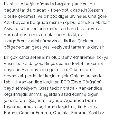
tikintisi ilə bağlı müqavilə bağlamışlar. Yəni bu
bağlantılar da olacaq - fiber-optik kabelin Xəzərin
dibi ilə çəkilməsi və bir çox digər layihələr. Ona görə
Azərbaycanı bu qrupa rəsmən qəbul etməklə Mərkəzi
Asiya ölkələri, onların rəhbərləri həm bizə böyük
hörmət göstərmiş oldular, həm də ki, öz
uzaqgörənliklərini nümayiş etdirdilər. Çünki bu,
bölgədə olan geosiyasi vəziyyəti tamamilə dəyişir.
Bir çox xarici səfərlərim olub, səhv etmirəmsə, 20-yə
yaxın, bəlkə də çox. Bir çox xarici dövlət, hökumət
başçıları Azərbaycana gəlmişlər. Ölkəmizdə
beynəlxalq tədbirlər keçirilmişdir. Onların arasında
təbii ki, Xankəndidə keçirilən ECO Zirvə Görüşünü
qeyd etməliyəm. Əsas tədbir orada - Xankəndidə
keçirilmişdir, amma işğaldan azad edilmiş digər
şəhərlərdə - Şuşada, Laçında, Ağdamda bizim
təşəbbüsümüzlə üç forum keçirilmişdir: Biznes
Forum, Gənclər Forumu, Qadınlar Forumu. Yəni biz