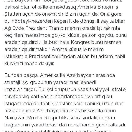
dairəsi olan ölkə ilə əməkdaşlıq Amerika Birləşmiş
Ştatları üçün də önəmlidir. Bizim üçün də. Ona görə
bu nöqteyi-nəzərdən keçən il də dönüş ili sayıla bilər.
Ağ Evdə Prezident Tramp mənim orada iştirakımla
keçirilən mərasimdə 907-ci düzəlişə son qoydu, bunu
aradan qaldırdı. Halbuki hələ Konqres bunu rəsmən
aradan qaldırmalıdır. Amma xüsusilə mənim
iştirakımla Prezident tərəfindən atılan bu addım, təbii
ki, rəmzi məna daşıyır.
Bundan başqa, Amerika ilə Azərbaycan arasında
strateji işçi qrupunun yaradılması sənədi
imzalanmışdır. Bu işçi qrupunun əsas fəaliyyəti strateji
tərəfdaşlıq xartiyasını hazırlamaqdır və artıq bu
istiqamətdə də fəal iş başlamışdır. Təbii ki, uzun illər
arzuladığımız Azərbaycanın əsas hissəsi ilə onun
Naxçıvan Muxtar Respublikası arasındakı coğrafi
bağlantının yaradılması da məhz həmin gün reallaşdı.
Yəni Zəngəzur dəhlizinin açılması artıq Amerika