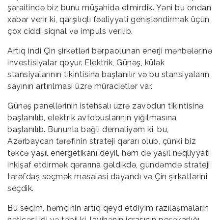
şəraitində biz bunu müşahidə etmirdik. Yəni bu ondan
xəbər verir ki, qarşılıqlı fəaliyyəti genişləndirmək üçün
çox ciddi siqnal və impuls verilib.
Artıq indi Çin şirkətləri bərpaolunan enerji mənbələrinə
investisiyalar qoyur. Elektrik, Günəş, külək
stansiyalarının tikintisinə başlanılır və bu stansiyaların
sayının artırılması üzrə müraciətlər var.
Günəş panellərinin istehsalı üzrə zavodun tikintisinə
başlanılıb, elektrik avtobuslarının yığılmasına
başlanılıb. Bununla bağlı deməliyəm ki, bu,
Azərbaycan tərəfinin strateji qərarı olub, çünki biz
təkcə yaşıl energetikanı deyil, həm də yaşıl nəqliyyatı
inkişaf etdirmək qərarına gəldikdə, gündəmdə strateji
tərəfdaş seçmək məsələsi dayandı və Çin şirkətlərini
seçdik.
Bu seçim, həmçinin artıq qeyd etdiyim razılaşmaların
nəticəsi idi və təbii ki, layihənin icrasının peşəkarlığı,