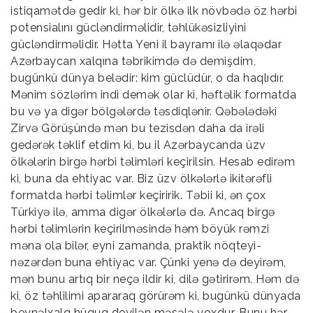
istiqamətdə gedir ki, hər bir ölkə ilk növbədə öz hərbi
potensialını gücləndirməlidir, təhlükəsizliyini
gücləndirməlidir. Hətta Yeni il bayramı ilə əlaqədar
Azərbaycan xalqına təbrikimdə də demişdim,
bugünkü dünya belədir: kim güclüdür, o da haqlıdır.
Mənim sözlərim indi demək olar ki, həftəlik formatda
bu və ya digər bölgələrdə təsdiqlənir. Qəbələdəki
Zirvə Görüşündə mən bu tezisdən daha da irəli
gedərək təklif etdim ki, bu il Azərbaycanda üzv
ölkələrin birgə hərbi təlimləri keçirilsin. Hesab edirəm
ki, buna da ehtiyac var. Biz üzv ölkələrlə ikitərəfli
formatda hərbi təlimlər keçiririk. Təbii ki, ən çox
Türkiyə ilə, amma digər ölkələrlə də. Ancaq birgə
hərbi təlimlərin keçirilməsində həm böyük rəmzi
məna ola bilər, eyni zamanda, praktik nöqteyi-
nəzərdən buna ehtiyac var. Çünki yenə də deyirəm,
mən bunu artıq bir neçə ildir ki, dilə gətirirəm. Həm də
ki, öz təhlilimi apararaq görürəm ki, bugünkü dünyada
beynəlxalq hüquq deyilən məsələ yoxdur. Bunu hər