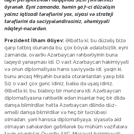
öyrənək. Eyni zamanda, həmin 907-ci düzəlişin
yalnız iqtisadi tərəflərini yox, siyasi və strateji
tərəflərini də səciyyələndirəsiniz, əhəmiyyəti
nöqteyi-nəzərdən.
Prezident İlham Əliyev:
Əlbəttə ki, bu düzəliş bizə
qarşı tətbiq olunanda bu, çox böyük ədalətsizlik, eyni
zamanda, ovaxtkı Azərbaycan rəhbərliyinin buna
laqeyd yanaşması idi. O vaxt Azərbaycan hakimiyyəti
və onun diplomatiyası hansı səviyyədə idi, yəqin ki,
bunu ancaq Mirşahin burada oturanlardan yaxşı bilir.
Siz o vaxt çox gənc idiniz, bəlkə də uşaq idiniz.
Əlbəttə ki, bu, biabırçı bir mənzərə idi. Azərbaycan
diplomatiyasına rəhbərlik edən insanlar heç bir dildə
danışa bilmirdilər, hətta Azərbaycan dilində düz-
əməlli danışa bilmirdilər və heç bir təcrübəsi
olmadan, yəni hansısa diplomatiyaya, siyasətə aid
olmayan sahələrdən gətirilərək bu mühüm vəzifələrə
təyin olundular. Ovaxtkı AXC-Müsavat hakimiyyəti,