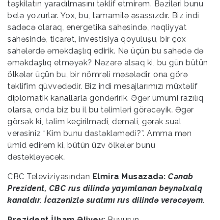
təşkilatın yaradılmasını təklif etmirəm. Bəziləri bunu
belə yozurlar. Yox, bu, tamamilə əsassızdır. Biz indi
sadəcə olaraq, energetika sahəsində, nəqliyyat
sahəsində, ticarət, investisiya qoyuluşu, bir çox
sahələrdə əməkdaşlıq edirik. Nə üçün bu sahədə də
əməkdaşlıq etməyək? Nəzərə alsaq ki, bu gün bütün
ölkələr üçün bu, bir nömrəli məsələdir, ona görə
təklifim qüvvədədir. Biz indi mesajlarımızı müxtəlif
diplomatik kanallarla göndəririk. Əgər ümumi razılıq
olarsa, onda biz bu il bu təlimləri görəcəyik. Əgər
görsək ki, təlim keçirilmədi, deməli, gərək sual
verəsiniz “Kim bunu dəstəkləmədi?”. Amma mən
ümid edirəm ki, bütün üzv ölkələr bunu
dəstəkləyəcək.
CBC Televiziyasından
Elmira Musazadə:
Cənab
Prezident, CBC rus dilində yayımlanan beynəlxalq
kanaldır. İcazənizlə sualımı rus dilində verəcəyəm.
Prezident İlham Əliyev:
Buyurun.