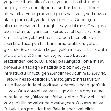
yeganə etibarlı ölkə Azərbaycandır. Təbii ki, coğrafi
nöqteyi-nəzərdən digər marşrutlardan da istifadə
oluna bilər. Ancaq mövcud geosiyasi vəziyyəti nəzərə
alaraq tam qətiyyətlə deyə bilərik ki, Qərb üçün
alternativ marşrutlar məqbul sayıla bilməz. Ona görə
bizim rolumuz, yəni canlı körpü və etibarlı tərəfdaş
kimi, artıq böyük layihələri icra edə bilən ölkə kimi
təbii ki, artacaq və biz bunu artıq praktik həyatda
görürük. Ərazimizdən keçən yüklərin sayı artır. İlk dəfə
olaraq artıq 100 min konteyner Azərbaycan
ərazisindən keçib. Bu ancaq başlanğıcdır, onların sayı
dəfələrlə artacaq və hazırda biz öz nəqliyyat
infrastrukturumuzu genişləndirmək üçün fəal işləyirik.
Halbuki hesab edirdik ki, yaratdığımız infrastruktur
uzun illər ərzində bizə kifayət edəcək, ancaq görürük
ki, yox. Ona görə əlavə vəsait qoyulur və qoyulacaq,
burada təkcə yüklərdən söhbət getmir. Bildiyiniz kimi,
2024-cü ilin noyabrında Azərbaycan, Qazaxıstan və
Özbəkistan prezidentləri Bakıda enerji kabelinin