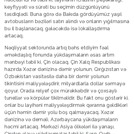
keyfiyyəti və sürəti bu seçimin düzgünlüyünü
təsdiqlədi. Buna görə də Bakıda gördüyümüz yaşıl
avtobusların bəziləri satın alındı və onların yığılmasına
bu il başlanacaq, gələcəkdə isə lokallaşdırma
artacaq.
Nəqliyyat sektorunda artıq bəhs etdiyim fəal
əməkdaşlıq fonunda yükdaşımaların əsas artım
mənbəyi təbii ki, Çin olacaq. Çin Xalq Respublikası
hazırda Xəzər dənizinə dəmir yolunun, Qırğızıstan və
Özbəkistan vasitəsilə daha bir dəmir yolunun
tikintisini maliyyələşdirir, milyardlarla dollar sərmayə
qoyur. Orada relyef çox mürəkkəbdir və çoxsaylı
tunellər və körpülər tikilməlidir. Bu fakt onu göstərir ki,
onlar bu layihəni maliyyələşdirmək qərarına gəldikləri
üçün həmin dəmir yolu boş qalmayacaq. Xəzər
dənizinə və deməli, Azərbaycana yükdaşımaların
həcmi artacaq. Mərkəzi Asiya ölkələri ilə yanaşı,
Çindən əlavə yükdaşımalar təbii ki, Şərq-Qərb