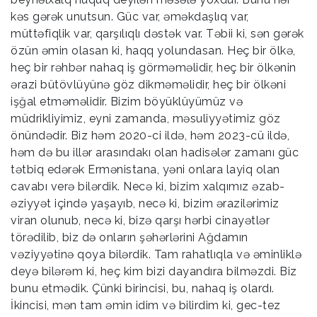
kəs gərək unutsun. Güc var, əməkdaşlıq var,
müttəfiqlik var, qarşılıqlı dəstək var. Təbii ki, sən gərək
özün əmin olasan ki, haqq yolundasan. Heç bir ölkə,
heç bir rəhbər nahaq iş görməməlidir, heç bir ölkənin
ərazi bütövlüyünə göz dikməməlidir, heç bir ölkəni
işğal etməməlidir. Bizim böyüklüyümüz və
müdrikliyimiz, eyni zamanda, məsuliyyətimiz göz
önündədir. Biz həm 2020-ci ildə, həm 2023-cü ildə,
həm də bu illər arasındakı olan hadisələr zamanı güc
tətbiq edərək Ermənistana, yəni onlara layiq olan
cavabı verə bilərdik. Necə ki, bizim xalqımız əzab-
əziyyət içində yaşayıb, necə ki, bizim ərazilərimiz
viran olunub, necə ki, bizə qarşı hərbi cinayətlər
törədilib, biz də onların şəhərlərini Ağdamın
vəziyyətinə qoya bilərdik. Tam rahatlıqla və əminliklə
deyə bilərəm ki, heç kim bizi dayandıra bilməzdi. Biz
bunu etmədik. Çünki birincisi, bu, nahaq iş olardı.
İkincisi, mən tam əmin idim və bilirdim ki, gec-tez