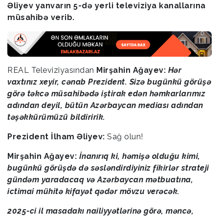
Əliyev yanvarın 5-də yerli televiziya kanallarına
müsahibə verib.
REAL Televiziyasından
Mirşahin Ağayev:
Hər
vaxtınız xeyir, cənab Prezident. Sizə bugünkü görüşə
görə təkcə müsahibədə iştirak edən həmkarlarımız
adından deyil, bütün Azərbaycan mediası adından
təşəkkürümüzü bildiririk.
Prezident İlham Əliyev:
Sağ olun!
Mirşahin Ağayev:
İnanırıq ki, həmişə olduğu kimi,
bugünkü görüşdə də səsləndirdiyiniz fikirlər strateji
gündəm yaradacaq və Azərbaycan mətbuatına,
ictimai mühitə kifayət qədər mövzu verəcək.
2025-ci il masadakı nailiyyətlərinə görə, məncə,