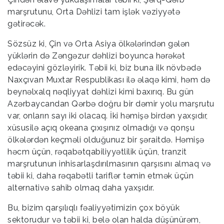
marşrutunu, Orta Dəhlizi tam işlək vəziyyətə
gətirəcək.
Sözsüz ki, Çin və Orta Asiya ölkələrindən gələn
yüklərin də Zəngəzur dəhlizi boyunca hərəkət
edəcəyini gözləyirik. Təbii ki, biz buna ilk növbədə
Naxçıvan Muxtar Respublikası ilə əlaqə kimi, həm də
beynəlxalq nəqliyyat dəhlizi kimi baxırıq. Bu gün
Azərbaycandan Qərbə doğru bir dəmir yolu marşrutu
var, onların sayı iki olacaq. İki həmişə birdən yaxşıdır,
xüsusilə açıq okeana çıxışınız olmadığı və qonşu
ölkələrdən keçməli olduğunuz bir şəraitdə. Həmişə
həcm üçün, rəqabətqabiliyyətlilik üçün, tranzit
marşrutunun inhisarlaşdırılmasının qarşısını almaq və
təbii ki, daha rəqabətli tariflər təmin etmək üçün
alternativə sahib olmaq daha yaxşıdır.
Bu, bizim qarşılıqlı fəaliyyətimizin çox böyük
sektorudur və təbii ki, belə olan halda düşünürəm,