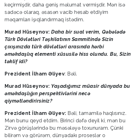
keçirmişdir, daha geniş məlumat vermişdir. Mən isə
sadəcə olaraq, əsasən vacib hesab etdiyim
məqamları işıqlandırmaq istədim.
Murad Hüseynov:
Daha bir sual verim, Qəbələdə
Türk Dövlətləri Təşkilatının Sammitində Sizin
çıxışınızda türk dövlətləri arasında hərbi
əməkdaşlıq elementi xüsusilə hiss olundu. Bu, Sizin
təklif idi?
Prezident İlham Əliyev
: Bəli.
Murad Hüseynov:
Yaşadığımız müasir dünyada bu
əməkdaşlığın perspektivlərini necə
qiymətləndirirsiniz?
Prezident İlham Əliyev:
Bəli, tamamilə haqlısınız.
Mən bunu qeyd etdim. Birinci dəfə deyil ki, mən bu
Zirvə görüşlərində bu məsələyə toxunuram. Çünki
bilirəm və görürəm, dünyadakı proseslər o