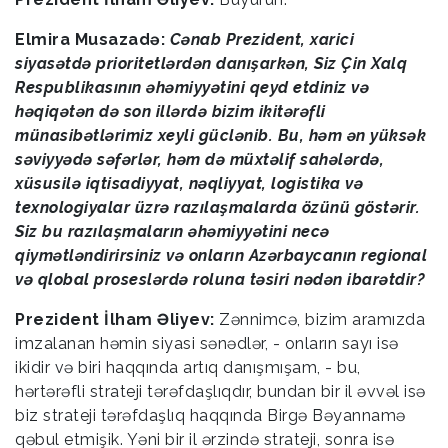
Elmira Musazadə:
Cənab Prezident, xarici
siyasətdə prioritetlərdən danışarkən, Siz Çin Xalq
Respublikasının əhəmiyyətini qeyd etdiniz və
həqiqətən də son illərdə bizim ikitərəfli
münasibətlərimiz xeyli güclənib. Bu, həm ən yüksək
səviyyədə səfərlər, həm də müxtəlif sahələrdə,
xüsusilə iqtisadiyyat, nəqliyyat, logistika və
texnologiyalar üzrə razılaşmalarda özünü göstərir.
Siz bu razılaşmaların əhəmiyyətini necə
qiymətləndirirsiniz və onların Azərbaycanın regional
və qlobal proseslərdə roluna təsiri nədən ibarətdir?
Prezident İlham Əliyev:
Zənnimcə, bizim aramızda
imzalanan həmin siyasi sənədlər, - onların sayı isə
ikidir və biri haqqında artıq danışmışam, - bu,
hərtərəfli strateji tərəfdaşlıqdır, bundan bir il əvvəl isə
biz strateji tərəfdaşlıq haqqında Birgə Bəyannamə
qəbul etmişik. Yəni bir il ərzində strateji, sonra isə