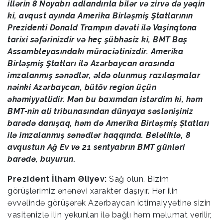
illərin 8 Noyabrı adlandırıla bilər və zirvə də yəqin
ki, avqust ayında Amerika Birləşmiş Ştatlarının
Prezidenti Donald Trampın dəvəti ilə Vaşinqtona
tarixi səfərinizdir və heç şübhəsiz ki, BMT Baş
Assambleyasındakı müraciətinizdir. Amerika
Birləşmiş Ştatları ilə Azərbaycan arasında
imzalanmış sənədlər, əldə olunmuş razılaşmalar
nəinki Azərbaycan, bütöv region üçün
əhəmiyyətlidir. Mən bu baxımdan istərdim ki, həm
BMT-nin ali tribunasından dünyaya səslənişiniz
barədə danışaq, həm də Amerika Birləşmiş Ştatları
ilə imzalanmış sənədlər haqqında. Beləliklə, 8
avqustun Ağ Ev və 21 sentyabrın BMT günləri
barədə, buyurun.
Prezident İlham Əliyev:
Sağ olun. Bizim
görüşlərimiz ənənəvi xarakter daşıyır. Hər ilin
əvvəlində görüşərək Azərbaycan ictimaiyyətinə sizin
vasitənizlə ilin yekunları ilə bağlı həm məlumat verilir,