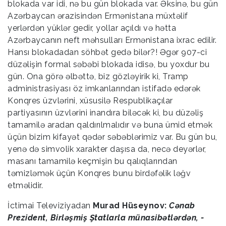
blokada var idi, nə bu gün blokada var. Əksinə, bu gün
Azərbaycan ərazisindən Ermənistana müxtəlif
yerlərdən yüklər gedir, yollar açıldı və hətta
Azərbaycanın neft məhsulları Ermənistana ixrac edilir.
Hansı blokadadan söhbət gedə bilər?! Əgər 907-ci
düzəlişin formal səbəbi blokada idisə, bu yoxdur bu
gün. Ona görə əlbəttə, biz gözləyirik ki, Tramp
administrasiyası öz imkanlarından istifadə edərək
Konqres üzvlərini, xüsusilə Respublikaçılar
partiyasının üzvlərini inandıra biləcək ki, bu düzəliş
tamamilə aradan qaldırılmalıdır və buna ümid etmək
üçün bizim kifayət qədər səbəblərimiz var. Bu gün bu,
yenə də simvolik xarakter daşısa da, necə deyərlər,
masanı tamamilə keçmişin bu qalıqlarından
təmizləmək üçün Konqres bunu birdəfəlik ləğv
etməlidir.
İctimai Televiziyadan
Murad Hüseynov:
Cənab
Prezident, Birləşmiş Ştatlarla münasibətlərdən, -