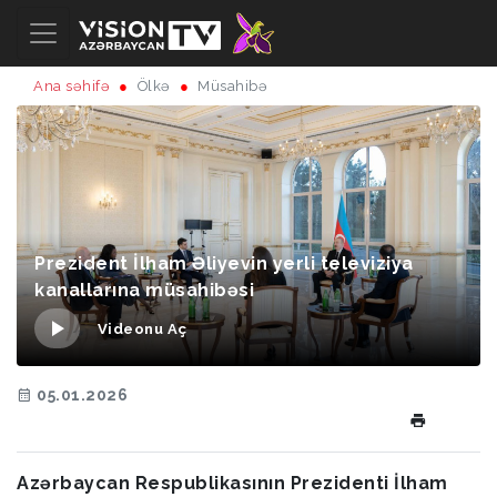
Ana səhifə
Ölkə
Müsahibə
Prezident İlham Əliyevin yerli televiziya
kanallarına müsahibəsi
Videonu Aç
05.01.2026
Azərbaycan Respublikasının Prezidenti İlham