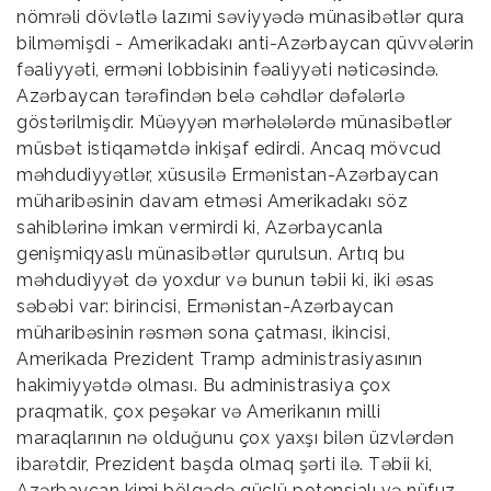
nömrəli dövlətlə lazımi səviyyədə münasibətlər qura
bilməmişdi - Amerikadakı anti-Azərbaycan qüvvələrin
fəaliyyəti, erməni lobbisinin fəaliyyəti nəticəsində.
Azərbaycan tərəfindən belə cəhdlər dəfələrlə
göstərilmişdir. Müəyyən mərhələlərdə münasibətlər
müsbət istiqamətdə inkişaf edirdi. Ancaq mövcud
məhdudiyyətlər, xüsusilə Ermənistan-Azərbaycan
müharibəsinin davam etməsi Amerikadakı söz
sahiblərinə imkan vermirdi ki, Azərbaycanla
genişmiqyaslı münasibətlər qurulsun. Artıq bu
məhdudiyyət də yoxdur və bunun təbii ki, iki əsas
səbəbi var: birincisi, Ermənistan-Azərbaycan
müharibəsinin rəsmən sona çatması, ikincisi,
Amerikada Prezident Tramp administrasiyasının
hakimiyyətdə olması. Bu administrasiya çox
praqmatik, çox peşəkar və Amerikanın milli
maraqlarının nə olduğunu çox yaxşı bilən üzvlərdən
ibarətdir, Prezident başda olmaq şərti ilə. Təbii ki,
Azərbaycan kimi bölgədə güclü potensialı və nüfuz