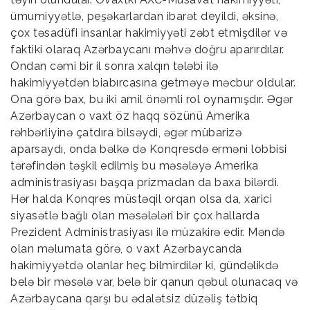
ümumiyyətlə, peşəkarlardan ibarət deyildi, əksinə,
çox təsadüfi insanlar hakimiyyəti zəbt etmişdilər və
faktiki olaraq Azərbaycanı məhvə doğru aparırdılar.
Ondan cəmi bir il sonra xalqın tələbi ilə
hakimiyyətdən biabırcasına getməyə məcbur oldular.
Ona görə bax, bu iki amil önəmli rol oynamışdır. Əgər
Azərbaycan o vaxt öz haqq sözünü Amerika
rəhbərliyinə çatdıra bilsəydi, əgər mübarizə
aparsaydı, onda bəlkə də Konqresdə erməni lobbisi
tərəfindən təşkil edilmiş bu məsələyə Amerika
administrasiyası başqa prizmadan da baxa bilərdi.
Hər halda Konqres müstəqil orqan olsa da, xarici
siyasətlə bağlı olan məsələləri bir çox hallarda
Prezident Administrasiyası ilə müzakirə edir. Məndə
olan məlumata görə, o vaxt Azərbaycanda
hakimiyyətdə olanlar heç bilmirdilər ki, gündəlikdə
belə bir məsələ var, belə bir qanun qəbul olunacaq və
Azərbaycana qarşı bu ədalətsiz düzəliş tətbiq