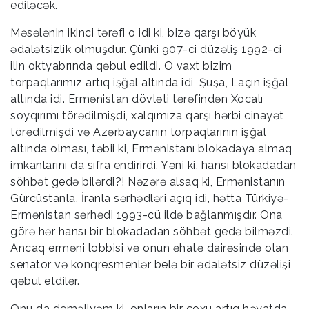
ediləcək.
Məsələnin ikinci tərəfi o idi ki, bizə qarşı böyük
ədalətsizlik olmuşdur. Çünki 907-ci düzəliş 1992-ci
ilin oktyabrında qəbul edildi. O vaxt bizim
torpaqlarımız artıq işğal altında idi, Şuşa, Laçın işğal
altında idi. Ermənistan dövləti tərəfindən Xocalı
soyqırımı törədilmişdi, xalqımıza qarşı hərbi cinayət
törədilmişdi və Azərbaycanın torpaqlarının işğal
altında olması, təbii ki, Ermənistanı blokadaya almaq
imkanlarını da sıfra endirirdi. Yəni ki, hansı blokadadan
söhbət gedə bilərdi?! Nəzərə alsaq ki, Ermənistanın
Gürcüstanla, İranla sərhədləri açıq idi, hətta Türkiyə-
Ermənistan sərhədi 1993-cü ildə bağlanmışdır. Ona
görə hər hansı bir blokadadan söhbət gedə bilməzdi.
Ancaq erməni lobbisi və onun əhatə dairəsində olan
senator və konqresmenlər belə bir ədalətsiz düzəlişi
qəbul etdilər.
Onu da deməliyəm ki, onların bir çoxu artıq həyatda