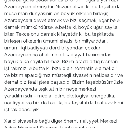
Azərbaycan olmuşdur. Nəzərə alsaq ki, bu təşkilatda
müsəlman dünyasının ən böyük ölkələri birləşir,
Azərbaycanı dəvət etmək və bizi seçmək, əgər belə
demək mümkündürsə, əlbəttə ki, böyük uğur sayıla
bilər. Təkcə onu demək kifayətdir ki, bu təşkilatda
birləşən ölkələrin ümumi əhalisi bir milyarddan,
ümumi iqtisadiyyatı dörd trilyondan çoxdur.
Azərbaycan nə əhali, nə iqtisadiyyat baxımından
böyük ölkə sayıla bilməz. Bizim orada artıq rəsmən
iştirakımız, əlbəttə ki, bizə olan hörmətin əlamətidir
və bizim apardığımız müstəqil siyasətin nəticəsidir və
dərhal biz fəal işlərə başladıq. Bizim təşəbbüsümüzlə
Azərbaycanda təşkilatın bir neçə mərkəzi
yaradılmışdır - media, iqlim, ekologiya, energetika,
nəqliyyat və biz də təbii ki, bu təşkilatda fəal üzv kimi
iştirak edəcəyik.
Xarici siyasətlə bağlı digər önəmli nailiyyət Mərkəzi
Asiya Məşvərət Şurasına tamhüquqlu üzv