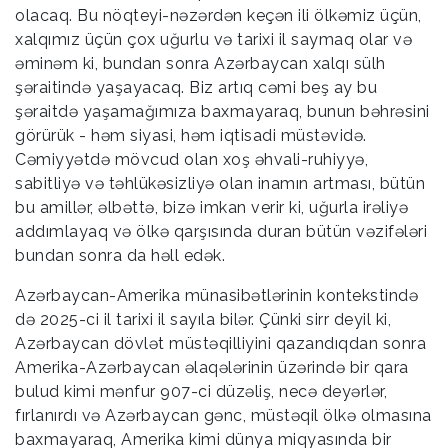
olacaq. Bu nöqteyi-nəzərdən keçən ili ölkəmiz üçün,
xalqımız üçün çox uğurlu və tarixi il saymaq olar və
əminəm ki, bundan sonra Azərbaycan xalqı sülh
şəraitində yaşayacaq. Biz artıq cəmi beş ay bu
şəraitdə yaşamağımıza baxmayaraq, bunun bəhrəsini
görürük - həm siyasi, həm iqtisadi müstəvidə.
Cəmiyyətdə mövcud olan xoş əhvali-ruhiyyə,
sabitliyə və təhlükəsizliyə olan inamın artması, bütün
bu amillər, əlbəttə, bizə imkan verir ki, uğurla irəliyə
addımlayaq və ölkə qarşısında duran bütün vəzifələri
bundan sonra da həll edək.
Azərbaycan-Amerika münasibətlərinin kontekstində
də 2025-ci il tarixi il sayıla bilər. Çünki sirr deyil ki,
Azərbaycan dövlət müstəqilliyini qazandıqdan sonra
Amerika-Azərbaycan əlaqələrinin üzərində bir qara
bulud kimi mənfur 907-ci düzəliş, necə deyərlər,
fırlanırdı və Azərbaycan gənc, müstəqil ölkə olmasına
baxmayaraq, Amerika kimi dünya miqyasında bir