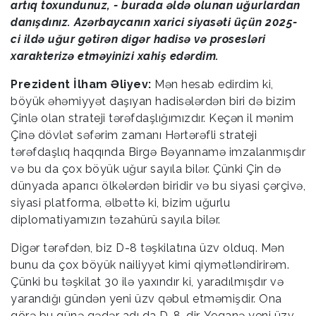
artıq toxundunuz, - burada əldə olunan uğurlardan
danışdınız. Azərbaycanın xarici siyasəti üçün 2025-
ci ildə uğur gətirən digər hadisə və prosesləri
xarakterizə etməyinizi xahiş edərdim.
Prezident İlham Əliyev:
Mən hesab edirdim ki,
böyük əhəmiyyət daşıyan hadisələrdən biri də bizim
Çinlə olan strateji tərəfdaşlığımızdır. Keçən il mənim
Çinə dövlət səfərim zamanı Hərtərəfli strateji
tərəfdaşlıq haqqında Birgə Bəyannamə imzalanmışdır
və bu da çox böyük uğur sayıla bilər. Çünki Çin də
dünyada aparıcı ölkələrdən biridir və bu siyasi çərçivə,
siyasi platforma, əlbəttə ki, bizim uğurlu
diplomatiyamızın təzahürü sayıla bilər.
Digər tərəfdən, biz D-8 təşkilatına üzv olduq. Mən
bunu da çox böyük nailiyyət kimi qiymətləndirirəm.
Çünki bu təşkilat 30 ilə yaxındır ki, yaradılmışdır və
yarandığı gündən yeni üzv qəbul etməmişdir. Ona
görə bu günə qədər adı da D-8-dir. Yeganə yeni üzv