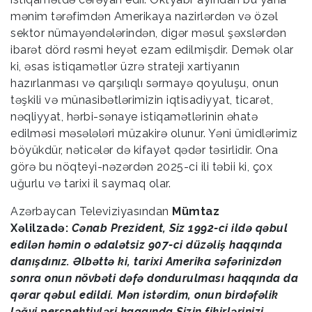
mənim tərəfimdən Amerikaya nazirlərdən və özəl
sektor nümayəndələrindən, digər məsul şəxslərdən
ibarət dörd rəsmi heyət ezam edilmişdir. Demək olar
ki, əsas istiqamətlər üzrə strateji xartiyanın
hazırlanması və qarşılıqlı sərmayə qoyuluşu, onun
təşkili və münasibətlərimizin iqtisadiyyat, ticarət,
nəqliyyat, hərbi-sənaye istiqamətlərinin əhatə
edilməsi məsələləri müzakirə olunur. Yəni ümidlərimiz
böyükdür, nəticələr də kifayət qədər təsirlidir. Ona
görə bu nöqteyi-nəzərdən 2025-ci ili təbii ki, çox
uğurlu və tarixi il saymaq olar.
Azərbaycan Televiziyasından
Mümtaz
Xəlilzadə:
Cənab Prezident, Siz 1992-ci ildə qəbul
edilən həmin o ədalətsiz 907-ci düzəliş haqqında
danışdınız. Əlbəttə ki, tarixi Amerika səfərinizdən
sonra onun növbəti dəfə dondurulması haqqında da
qərar qəbul edildi. Mən istərdim, onun birdəfəlik
ləğvi perspektivləri haqqında Sizin fikirlərinizi