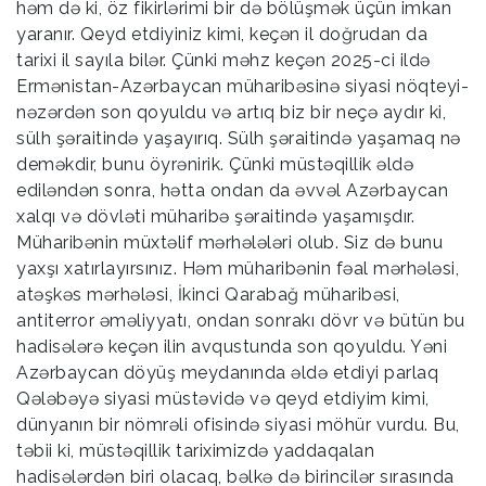
həm də ki, öz fikirlərimi bir də bölüşmək üçün imkan
yaranır. Qeyd etdiyiniz kimi, keçən il doğrudan da
tarixi il sayıla bilər. Çünki məhz keçən 2025-ci ildə
Ermənistan-Azərbaycan müharibəsinə siyasi nöqteyi-
nəzərdən son qoyuldu və artıq biz bir neçə aydır ki,
sülh şəraitində yaşayırıq. Sülh şəraitində yaşamaq nə
deməkdir, bunu öyrənirik. Çünki müstəqillik əldə
ediləndən sonra, hətta ondan da əvvəl Azərbaycan
xalqı və dövləti müharibə şəraitində yaşamışdır.
Müharibənin müxtəlif mərhələləri olub. Siz də bunu
yaxşı xatırlayırsınız. Həm müharibənin fəal mərhələsi,
atəşkəs mərhələsi, İkinci Qarabağ müharibəsi,
antiterror əməliyyatı, ondan sonrakı dövr və bütün bu
hadisələrə keçən ilin avqustunda son qoyuldu. Yəni
Azərbaycan döyüş meydanında əldə etdiyi parlaq
Qələbəyə siyasi müstəvidə və qeyd etdiyim kimi,
dünyanın bir nömrəli ofisində siyasi möhür vurdu. Bu,
təbii ki, müstəqillik tariximizdə yaddaqalan
hadisələrdən biri olacaq, bəlkə də birincilər sırasında