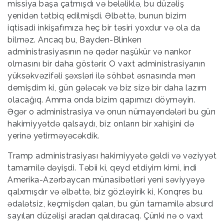
missiya başa çatmışdı və beləliklə, bu düzəliş
yenidən tətbiq edilmişdi. Əlbəttə, bunun bizim
iqtisadi inkişafımıza heç bir təsiri yoxdur və ola da
bilməz. Ancaq bu, Bayden-Blinken
administrasiyasının nə qədər naşükür və nankor
olmasını bir daha göstərir. O vaxt administrasiyanın
yüksəkvəzifəli şəxsləri ilə söhbət əsnasında mən
demişdim ki, gün gələcək və biz sizə bir daha lazım
olacağıq. Amma onda bizim qapımızı döyməyin.
Əgər o administrasiya və onun nümayəndələri bu gün
hakimiyyətdə qalsaydı, biz onların bir xahişini də
yerinə yetirməyəcəkdik.
Tramp administrasiyası hakimiyyətə gəldi və vəziyyət
tamamilə dəyişdi. Təbii ki, qeyd etdiyim kimi, indi
Amerika-Azərbaycan münasibətləri yeni səviyyəyə
qalxmışdır və əlbəttə, biz gözləyirik ki, Konqres bu
ədalətsiz, keçmişdən qalan, bu gün tamamilə absurd
sayılan düzəlişi aradan qaldıracaq. Çünki nə o vaxt