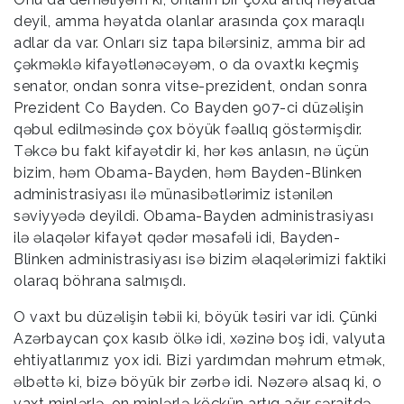
deyil, amma həyatda olanlar arasında çox maraqlı
adlar da var. Onları siz tapa bilərsiniz, amma bir ad
çəkməklə kifayətlənəcəyəm, o da ovaxtkı keçmiş
senator, ondan sonra vitse-prezident, ondan sonra
Prezident Co Bayden. Co Bayden 907-ci düzəlişin
qəbul edilməsində çox böyük fəallıq göstərmişdir.
Təkcə bu fakt kifayətdir ki, hər kəs anlasın, nə üçün
bizim, həm Obama-Bayden, həm Bayden-Blinken
administrasiyası ilə münasibətlərimiz istənilən
səviyyədə deyildi. Obama-Bayden administrasiyası
ilə əlaqələr kifayət qədər məsafəli idi, Bayden-
Blinken administrasiyası isə bizim əlaqələrimizi faktiki
olaraq böhrana salmışdı.
O vaxt bu düzəlişin təbii ki, böyük təsiri var idi. Çünki
Azərbaycan çox kasıb ölkə idi, xəzinə boş idi, valyuta
ehtiyatlarımız yox idi. Bizi yardımdan məhrum etmək,
əlbəttə ki, bizə böyük bir zərbə idi. Nəzərə alsaq ki, o
vaxt minlərlə, on minlərlə köçkün artıq ağır şəraitdə