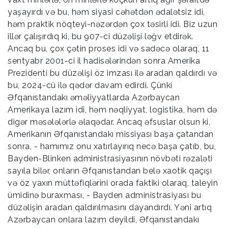
yaşayırdı və bu, həm siyasi cəhətdən ədalətsiz idi,
həm praktik nöqteyi-nəzərdən çox təsirli idi. Biz uzun
illər çalışırdıq ki, bu 907-ci düzəlişi ləğv etdirək.
Ancaq bu, çox çətin proses idi və sadəcə olaraq, 11
sentyabr 2001-ci il hadisələrindən sonra Amerika
Prezidenti bu düzəlişi öz imzası ilə aradan qaldırdı və
bu, 2024-cü ilə qədər davam edirdi. Çünki
Əfqanıstandakı əməliyyatlarda Azərbaycan
Amerikaya lazım idi, həm nəqliyyat, logistika, həm də
digər məsələlərlə əlaqədar. Ancaq əfsuslar olsun ki,
Amerikanın Əfqanıstandakı missiyası başa çatandan
sonra, - hamımız onu xatırlayırıq necə başa çatıb, bu,
Bayden-Blinken administrasiyasının növbəti rəzaləti
sayıla bilər, onların Əfqanıstandan belə xaotik qaçışı
və öz yaxın müttəfiqlərini orada faktiki olaraq, taleyin
ümidinə buraxması, - Bayden administrasiyası bu
düzəlişin aradan qaldırılmasını dayandırdı. Yəni artıq
Azərbaycan onlara lazım deyildi, Əfqanıstandakı