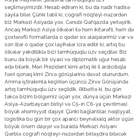
seçilməyimizdir. Hesab edirəm ki, bu da nadir hadisə
sayıla bilər. Çünki təbii ki, coğrafi nöqteyi-nəzərdən
biz Mərkəzi Asiyada yox, Cənubi Qafqazda yerləşirik.
Ancaq Mərkəzi Asiya ölkələri ilə həm ikitərəfli, həm də
çoxtərəfli formatlarda o qədər sıx əlaqələrimiz var və
son illər o qədər çox layihələr icra edilir ki, artıq bu
ölkələr yekdilliklə bizi tamhüquqlu üzv seçdilər. Biz
bunu da böyük bir siyasi və diplomatik uğur hesab
edə bilərik. Mən Prezident kimi artıq iki il ardıcıllıqla
fəxri qonaq kimi Zirvə görüşlərinə dəvət olunurdum.
Amma iştirakımla keçirilən üçüncü Zirvə Görüşündə
artıq tamhüquqlu üzv seçildik. Əlbəttə ki, bu gün
təkcə bizim bölgəmiz üçün yox, dünya üçün Mərkəzi
Asiya-Azərbaycan birliyi və C5-in C6-ya çevrilməsi
böyük əhəmiyyət daşıyır. Çünki bağlantılar, nəqliyyat,
logistika bu gün bir çox aparıcı beynəlxalq aktor üçün
böyük önəm daşıyır və burada Mərkəzi Asiyanı
Qərblə coğrafi nöqteyi-nəzərdən birləşdirə biləcək