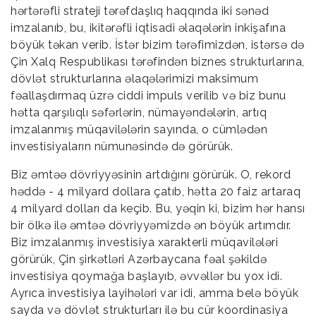
hərtərəfli strateji tərəfdaşlıq haqqında iki sənəd
imzalanıb, bu, ikitərəfli iqtisadi əlaqələrin inkişafına
böyük təkan verib. İstər bizim tərəfimizdən, istərsə də
Çin Xalq Respublikası tərəfindən biznes strukturlarına,
dövlət strukturlarına əlaqələrimizi maksimum
fəallaşdırmaq üzrə ciddi impuls verilib və biz bunu
hətta qarşılıqlı səfərlərin, nümayəndələrin, artıq
imzalanmış müqavilələrin sayında, o cümlədən
investisiyaların nümunəsində də görürük.
Biz əmtəə dövriyyəsinin artdığını görürük. O, rekord
həddə - 4 milyard dollara çatıb, hətta 20 faiz artaraq
4 milyard dolları da keçib. Bu, yəqin ki, bizim hər hansı
bir ölkə ilə əmtəə dövriyyəmizdə ən böyük artımdır.
Biz imzalanmış investisiya xarakterli müqavilələri
görürük, Çin şirkətləri Azərbaycana fəal şəkildə
investisiya qoymağa başlayıb, əvvəllər bu yox idi.
Ayrıca investisiya layihələri var idi, amma belə böyük
sayda və dövlət strukturları ilə bu cür koordinasiya