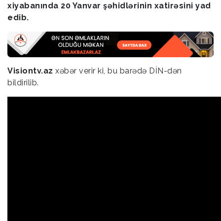
xiyabanında 20 Yanvar şəhidlərinin xatirəsini yad
edib.
Visiontv.az
xəbər verir ki, bu barədə DİN-dən
bildirilib.