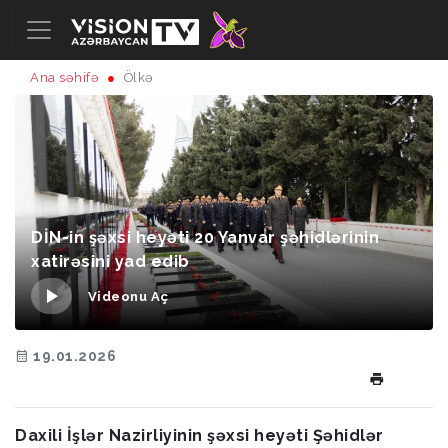
Ana səhifə
Ölkə
DİN-in şəxsi heyəti 20 Yanvar şəhidlərinin
xatirəsini yad edib
Videonu Aç
19.01.2026
Daxili İşlər Nazirliyinin şəxsi heyəti Şəhidlər