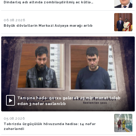
Dindarlıq adı altında zombiləşdirilmiş ac kütlə…
06.08.2026
Böyük dövlətlərin Mərkəzi Asiyaya marağı artıb
Tanışına hədə-qorxu gələrək 25 min manat tələb
edən 3 nəfər saxlanılıb
05.08.2026
Təbrizdə üzgüçülük hövuzunda hadisə: 14 nəfər
zəhərləndi