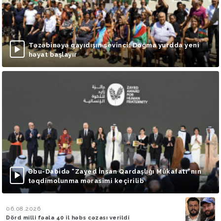
Təzəbinəyə qayıdışın sevinci: Doğma yurdda yeni
həyat başlayır
Əbu-Dabidə “Zayed İnsan Qardaşlığı Mükafatı”nın
təqdimolunma mərasimi keçirilib
06.08.2026
Dörd milli fəala 40 il həbs cəzası verildi