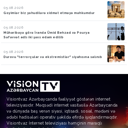
05.08.2026
Goyimlər biz yəhudilərə xidmət etməyə məhkumdur
05.08.2026
Müharibəyə görə İranda Ümid Behzad və Pourya
Səfəvvət adlı iki şəxs edam edilib
05.08.2026
Durovu "terrorçular və ekstremistlər" siyahısına salınıb
Visiontv.az Azərbaycanda fəaliyyət göstərən internet
televiziyasıdır. Məqsədi internet vasitəsilə Azərbaycanda
və dünyada baş verən siyasi, iqtisadi, sosial, mədəni və
ədəbi hadisələri operativ şəkildə efirdə işıqlandırmaqdır.
Visiontv.az İnternet televiziyası həmçinin maraqlı