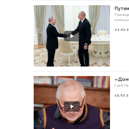
Президе
амбиция
22.02.
«Дон
Глеб Па
19.02.