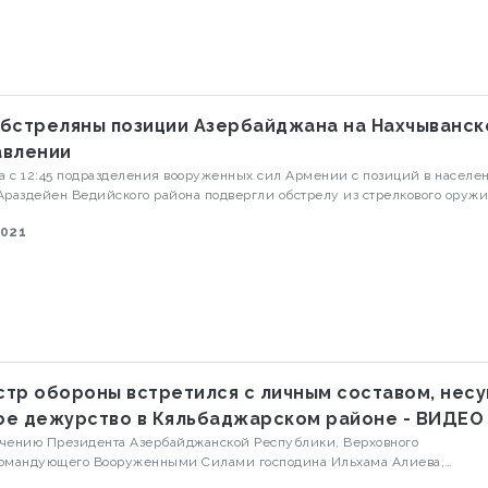
Обстреляны позиции Азербайджана на Нахчыванс
авлении
та с 12:45 подразделения вооруженных сил Армении с позиций в населе
Араздейен Ведийского района подвергли обстрелу из стрелкового оруж
 Азербайджанской армии в направлении Садаракского района Нахчыва
2021
Об этом Visiontv.az сообщили в Министерстве обороны
йджана.
стр обороны встретился с личным составом, нес
ое дежурство в Кяльбаджарском районе - ВИДЕО
чению Президента Азербайджанской Республики, Верховного
командующего Вооруженными Силами господина Ильхама Алиева,
ается визит Министра обороны генерал-полковника Закира Гасанова и