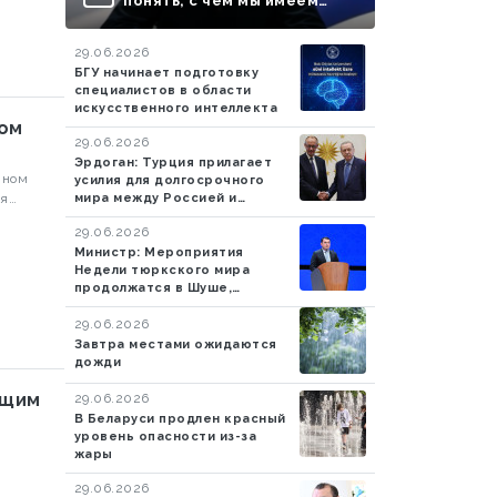
понять, с чем мы имеем
дело..." - ВИДЕО
29.06.2026
БГУ начинает подготовку
специалистов в области
искусственного интеллекта
ком
29.06.2026
Эрдоган: Турция прилагает
нном
усилия для долгосрочного
мира между Россией и
ия
Украиной
нской
29.06.2026
Министр: Мероприятия
Недели тюркского мира
продолжатся в Шуше,
Ханкенди и Агдаме
29.06.2026
Завтра местами ожидаются
дожди
ущим
29.06.2026
В Беларуси продлен красный
уровень опасности из-за
жары
29.06.2026