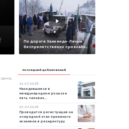
По дороге Ханкенди-Лачын
беспрепятственно проехали
еще 13 автомобилей
миротворцев
последний добавленный
 Центра
22.07.2026
Находившиеся в
международном розыске
пять человек
экстрадированы в
22.07.2026
Азербайджан
Проводится регистрация на
очередной этап приемного
экзамена в резидентуру