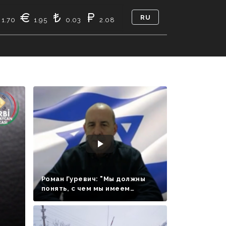
RU
1.70
1.95
0.03
2.08
PEŞƏ ETIKASI
КТО МЫ
КОНТАКТ
Роман Гуревич: "Мы должны
понять, с чем мы имеем
дело..." - ВИДЕО