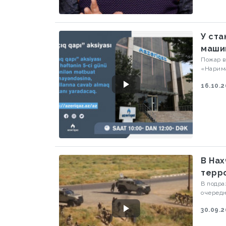
У ста
маши
Пожар в
«Нарима
16.10.
В Нах
терр
В подра
очередны
Visiont
30.09.
генерал
Респуб