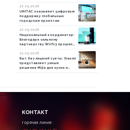
22.05.2026
UNITAC оказывает цифровую
поддержку глобальным
городским проектам
22.05.2026
Национальный координатор:
Благодаря сильному
партнерству WUF13 прошел
успешно
22.05.2026
Быт без лишней суеты: Xiaomi
представляет умные
решения Mijia для кухни и
стирки
КОНТАКТ
горячая линия: