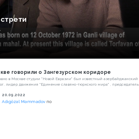
встрети
»
скве говорили о Зангезурском коридоре
ог, лидер движения "Единение славяно-тюркского мира" , председатель
гической портретологии и политического анализа - Адгезал Мамедов.
20.09.2022
Adıgözəl Məmmədov
по