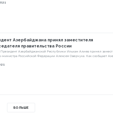
2021
ящего состава министерства в воинские части, дислоцированные в
жарском районе.
идент Азербайджана принял заместителя
седателя правительства России
 Президент Азербайджанской Республики Ильхам Алиев принял замес
инистра Российской Федерации Алексея Оверчука. Как сообщает Азертадж,
тель премьер-министра Алексей Оверчук передал главе нашего государ
021
твия Президента Российской Федерации Владимира Путина. Президен
Алиев поблагодарил за приветствия главы государства России, просил 
риветствия Владимиру Путину.
БОЛЬШЕ