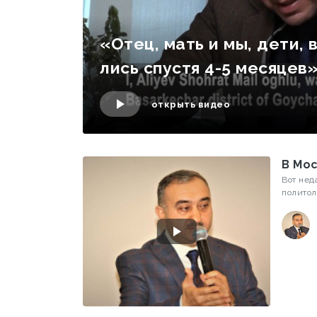
«Отец, мать и мы, дети, 
лись спустя 4-5 месяцев
открыть видео
В Мо
Вот недавно в Москве студии "Новой Евразии" был известный азербайджанский
политол
психоло