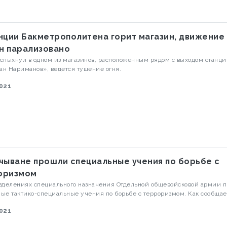
нции Бакметрополитена горит магазин, движение
н парализовано
спыхнул в одном из магазинов, расположенным рядом с выходом станци
н Нариманов», ведется тушение огня.
2021
чыване прошли специальные учения по борьбе с
оризмом
зделениях специального назначения Отдельной общевойсковой армии 
е тактико-специальные учения по борьбе с терроризмом. Как сообщает
v.az, за учениями наблюдали командующий Отдельной общевойсковой а
2021
-полковник Керем Мустафаев и представители Вооруженных сил Турец
лики.