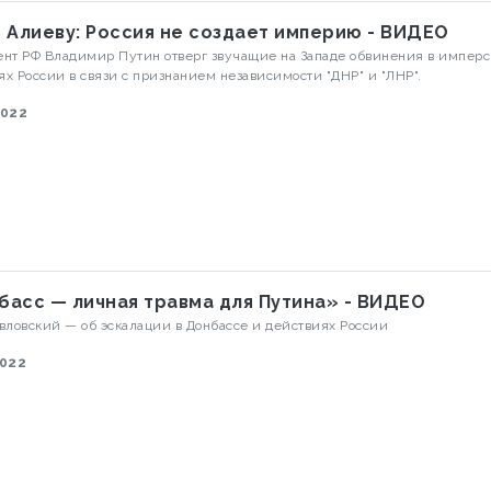
Путин Алиеву: Россия не создает империю - ВИДЕО
нт РФ Владимир Путин отверг звучащие на Западе обвинения в импер
х России в связи с признанием независимости "ДНР" и "ЛНР".
2022
басс — личная травма для Путина» - ВИДЕО
вловский — об эскалации в Донбассе и действиях России
2022