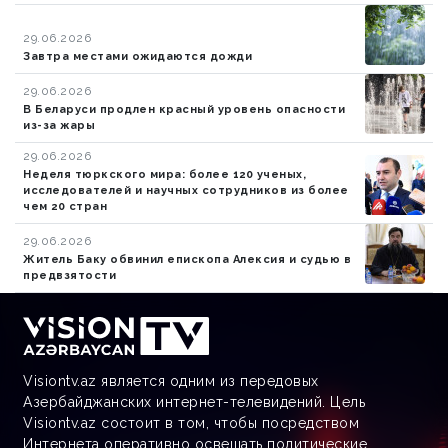
29.06.2026
Завтра местами ожидаются дожди
29.06.2026
В Беларуси продлен красный уровень опасности
из-за жары
29.06.2026
Неделя тюркского мира: более 120 ученых,
исследователей и научных сотрудников из более
чем 20 стран
29.06.2026
Житель Баку обвинил епископа Алексия и судью в
предвзятости
Visiontv.az является одним из передовых
Азербайджанских интернет-телевидений. Цель
Visiontv.az состоит в том, чтобы посредством
Интернета оперативно освещать политические,