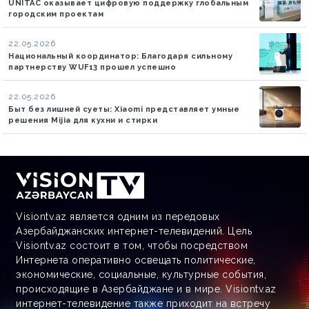
UNITAC оказывает цифровую поддержку глобальным
городским проектам
22.05.2026
Национальный координатор: Благодаря сильному
партнерству WUF13 прошел успешно
22.05.2026
Быт без лишней суеты: Xiaomi представляет умные
решения Mijia для кухни и стирки
Visiontv.az является одним из передовых
Азербайджанских интернет-телевидений. Цель
Visiontv.az состоит в том, чтобы посредством
Интернета оперативно освещать политические,
экономические, социальные, культурные события,
происходящие в Азербайджане и в мире. Visiontv.az
интернет-телевидение также приходит на встречу