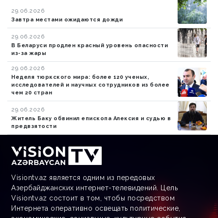
29.06.2026
Завтра местами ожидаются дожди
29.06.2026
В Беларуси продлен красный уровень опасности
из-за жары
29.06.2026
Неделя тюркского мира: более 120 ученых,
исследователей и научных сотрудников из более
чем 20 стран
29.06.2026
Житель Баку обвинил епископа Алексия и судью в
предвзятости
Visiontv.az является одним из передовых
Азербайджанских интернет-телевидений. Цель
Visiontv.az состоит в том, чтобы посредством
Интернета оперативно освещать политические,