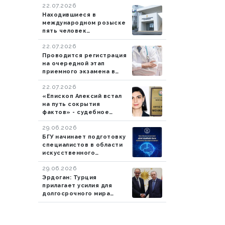
22.07.2026
Находившиеся в
международном розыске
пять человек
экстрадированы в
22.07.2026
Азербайджан
Проводится регистрация
на очередной этап
приемного экзамена в
резидентуру
22.07.2026
«Епископ Алексий встал
на путь сокрытия
фактов» - судебное
заседание продолжается
29.06.2026
БГУ начинает подготовку
специалистов в области
искусственного
интеллекта
29.06.2026
Эрдоган: Турция
прилагает усилия для
долгосрочного мира
между Россией и
Украиной