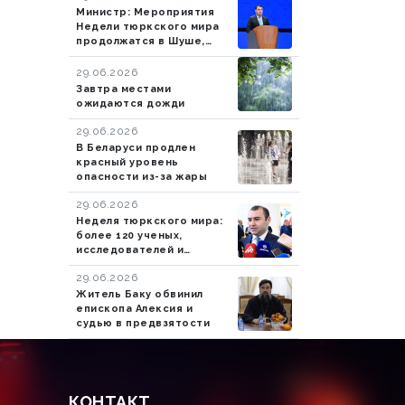
Министр: Мероприятия
Недели тюркского мира
продолжатся в Шуше,
Ханкенди и Агдаме
29.06.2026
Завтра местами
ожидаются дожди
29.06.2026
В Беларуси продлен
красный уровень
опасности из-за жары
29.06.2026
Неделя тюркского мира:
более 120 ученых,
исследователей и
научных сотрудников из
29.06.2026
более чем 20 стран
Житель Баку обвинил
епископа Алексия и
судью в предвзятости
КОНТАКТ