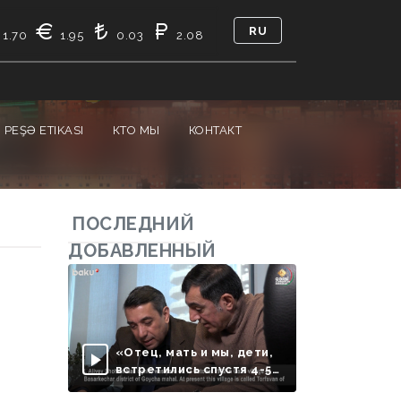
RU
1.70
1.95
0.03
2.08
PEŞƏ ETIKASI
КТО МЫ
КОНТАКТ
ПОСЛЕДНИЙ
ДОБАВЛЕННЫЙ
«Отец, мать и мы, дети,
встретились спустя 4-5
месяцев»