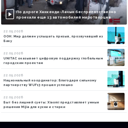
По дороге Ханкенди-Лачын беспрепятственно
проехали еще 13 автомобилей миротворцев
22.05.2026
ООН: Мир должен услышать призыв, прозвучавший из
Баку
22.05.2026
UNITAC оказывает цифровую поддержку глобальным
городским проектам
22.05.2026
Национальный координатор: Благодаря сильному
партнерству WUF13 прошел успешно
22.05.2026
Быт без лишней суеты: Xiaomi представляет умные
решения Mijia для кухни и стирки