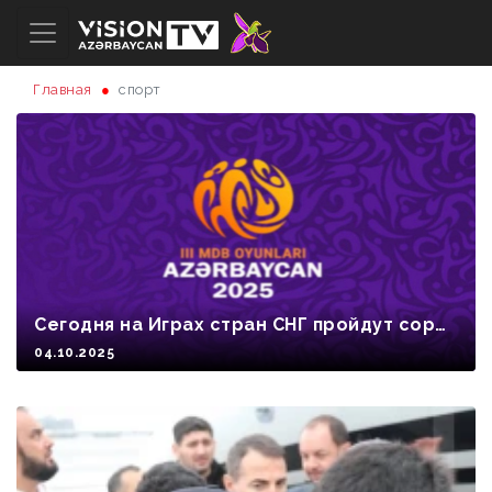
Главная
спорт
Сегодня на Играх стран СНГ пройдут сорев
нования по 11 видам спорта
04.10.2025