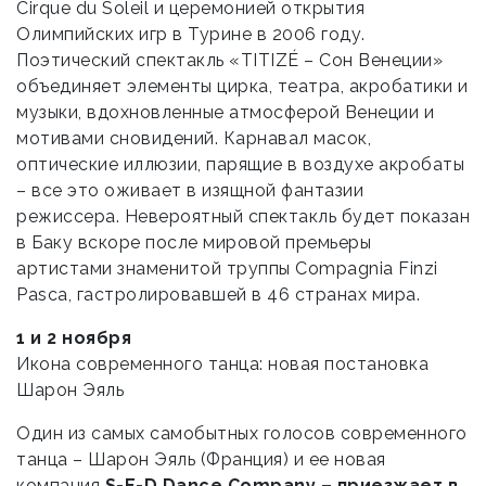
Cirque du Soleil и церемонией открытия
Олимпийских игр в Турине в 2006 году.
Поэтический спектакль «TITIZÉ – Сон Венеции»
объединяет элементы цирка, театра, акробатики и
музыки, вдохновленные атмосферой Венеции и
мотивами сновидений. Карнавал масок,
оптические иллюзии, парящие в воздухе акробаты
– все это оживает в изящной фантазии
режиссера. Невероятный спектакль будет показан
в Баку вскоре после мировой премьеры
артистами знаменитой труппы Compagnia Finzi
Pasca, гастролировавшей в 46 странах мира.
1 и 2 ноября
Икона современного танца: новая постановка
Шарон Эяль
Один из самых самобытных голосов современного
танца – Шарон Эяль (Франция) и ее новая
компания
S-E-D Dance Company – приезжает в