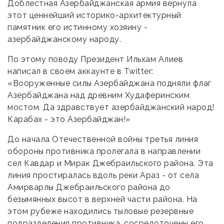
Доблестная Азербайджанская армия вернула
этот ценнейший историко-архитектурный
памятник его истинному хозяину -
азербайджанскому народу.
По этому поводу Президент Ильхам Алиев
написал в своем аккаунте в Twitter:
«Вооруженные силы Азербайджана подняли флаг
Азербайджана над древним Худаферинским
мостом. Да здравствует азербайджанский народ!
Карабах - это Азербайджан!»
До начала Отечественной войны третья линия
обороны противника пролегала в направлении
сел Кавдар и Мирак Джебраильского района. Эта
линия простиралась вдоль реки Араз - от села
Амирварлы Джебраильского района до
безымянных высот в верхней части района. На
этом рубеже находились тыловые резервные
подразделения противника, сосредоточены его