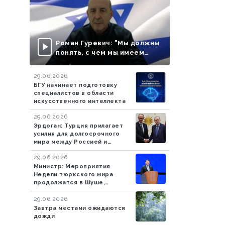
Роман Гуревич: "Мы должны
понять, с чем мы имеем
дело..." - ВИДЕО
29.06.2026
БГУ начинает подготовку
специалистов в области
искусственного интеллекта
29.06.2026
Эрдоган: Турция прилагает
усилия для долгосрочного
мира между Россией и
Украиной
29.06.2026
Министр: Мероприятия
Недели тюркского мира
продолжатся в Шуше,
Ханкенди и Агдаме
29.06.2026
Завтра местами ожидаются
дожди