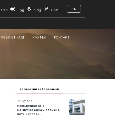
RU
1.70
1.95
0.03
2.08
PEŞƏ ETIKASI
КТО МЫ
КОНТАКТ
последний добавленный
22.07.2026
Находившиеся в
международном розыске
пять человек