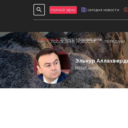
прямой эфир
сегодня новости
Главная
Эльнур Аллахвердиев
ПОСЛЕДНИЕ НОВОСТИ
ПЕРЕДАЧИ
Эльнур Аллахверд
Millət vəkili