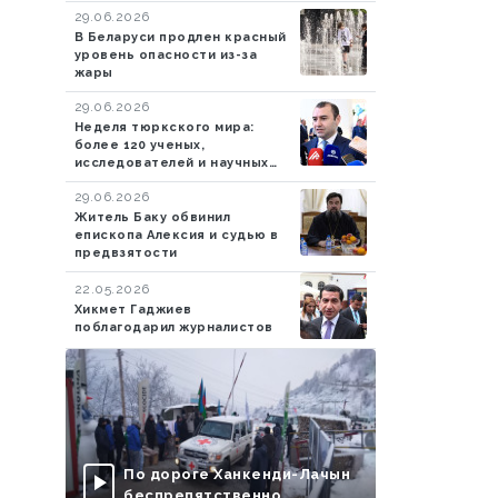
29.06.2026
В Беларуси продлен красный
уровень опасности из-за
жары
29.06.2026
Неделя тюркского мира:
более 120 ученых,
исследователей и научных
сотрудников из более чем 20
29.06.2026
стран
Житель Баку обвинил
епископа Алексия и судью в
предвзятости
22.05.2026
Хикмет Гаджиев
поблагодарил журналистов
По дороге Ханкенди-Лачын
беспрепятственно