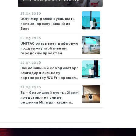
проехали еще 13
автомобилей миротворцев
22.05.2026
ООН: Мир должен услышать
призыв, прозвучавший из
Баку
22.05.2026
UNITAC оказывает цифровую
поддержку глобальным
городским проектам
22.05.2026
Национальный координатор:
Благодаря сильному
партнерству WUF13 прошел
успешно
22.05.2026
Быт без лишней суеты: Xiaomi
представляет умные
решения Mijia для кухни и
стирки