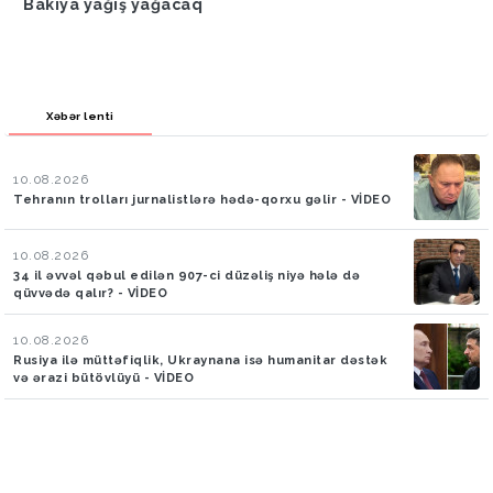
Bakıya yağış yağacaq
Xəbər lenti
10.08.2026
Tehranın trolları jurnalistlərə hədə-qorxu gəlir - VİDEO
10.08.2026
34 il əvvəl qəbul edilən 907-ci düzəliş niyə hələ də
qüvvədə qalır? - VİDEO
10.08.2026
Rusiya ilə müttəfiqlik, Ukraynana isə humanitar dəstək
və ərazi bütövlüyü - VİDEO