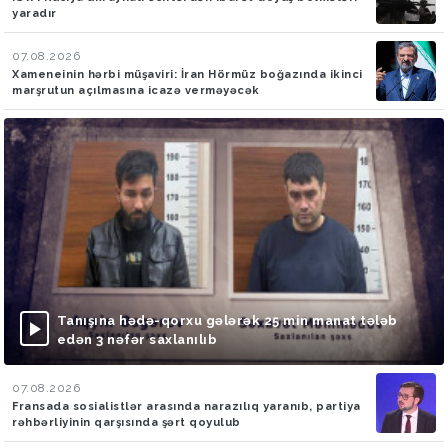
yaradır
07.08.2026
Xameneinin hərbi müşaviri: İran Hörmüz boğazında ikinci
marşrutun açılmasına icazə verməyəcək
Tanışına hədə-qorxu gələrək 25 min manat tələb
edən 3 nəfər saxlanılıb
07.08.2026
Fransada sosialistlər arasında narazılıq yaranıb, partiya
rəhbərliyinin qarşısında şərt qoyulub