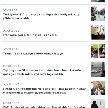
07.08.2026
Türkiyədə İŞİD-ə qarşı genişmiqyaslı əməliyyat: 104
şübhəli saxlanıldı
07.08.2026
Fransada son altı ilin işsizlik rekordu
07.08.2026
Tramp: İran razılaşma əldə etmək istəyir
07.08.2026
Yaponiyanın Okinava və Kaqosima hava limanlarında
qasırğa səbəbindən 470 reys ləğv edilib
07.08.2026
Şimali Kipr Prezidenti: Nikosiya BMT Baş katibinin adanı
minalardan təmizləmək təklifini rədd edib
07.08.2026
ISW: Rusiya ukraynalı əsirlərdən ibarət döyüş bölmələri