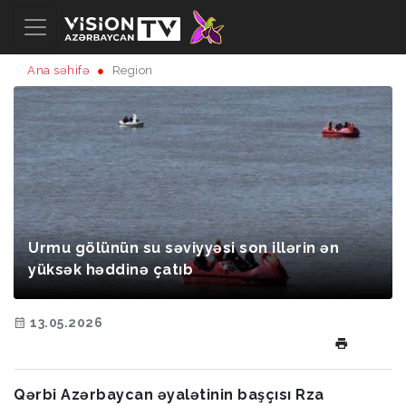
Ana səhifə
Region
Urmu gölünün su səviyyəsi son illərin ən
yüksək həddinə çatıb
13.05.2026
Qərbi Azərbaycan əyalətinin başçısı Rza