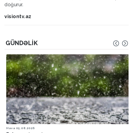
doğurur.
visiontv.az
GÜNDƏLIK
Hava
05.08.2026