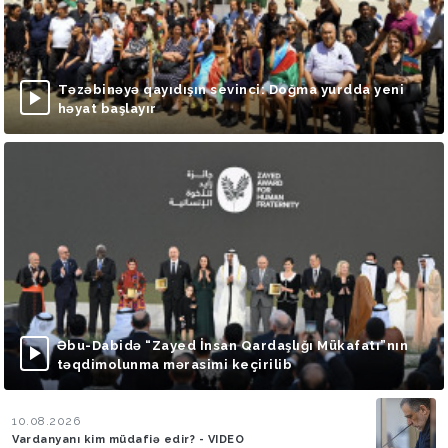
Təzəbinəyə qayıdışın sevinci: Doğma yurdda yeni
həyat başlayır
Əbu-Dabidə “Zayed İnsan Qardaşlığı Mükafatı”nın
təqdimolunma mərasimi keçirilib
10.08.2026
Vardanyanı kim müdafiə edir? - VIDEO