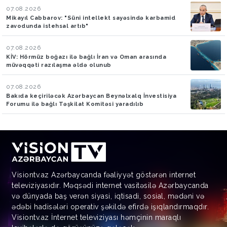
07.08.2026
Mikayıl Cabbarov: "Süni intellekt sayəsində karbamid
zavodunda istehsal artıb"
07.08.2026
KİV: Hörmüz boğazı ilə bağlı İran və Oman arasında
müvəqqəti razılaşma əldə olunub
07.08.2026
Bakıda keçiriləcək Azərbaycan Beynəlxalq İnvestisiya
Forumu ilə bağlı Təşkilat Komitəsi yaradılıb
Visiontv.az Azərbaycanda fəaliyyət göstərən internet
televiziyasıdır. Məqsədi internet vasitəsilə Azərbaycanda
və dünyada baş verən siyasi, iqtisadi, sosial, mədəni və
ədəbi hadisələri operativ şəkildə efirdə işıqlandırmaqdır.
Visiontv.az İnternet televiziyası həmçinin maraqlı