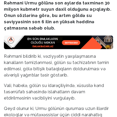
Rəhmani Urmu gölünə son aylarda təxminən 30
milyon kubmetr suyun daxil olduğunu açıqlayıb.
Onun sözlərinə görə, bu artım göldə su
səviyyəsinin son 6 ilin ən yüksək həddinə
çatmasına səbəb olub.
Rəhmani bildirib ki, vəziyyətin yaxşılaşmasına
kanalların təmizlənməsi, gölün su təchizatının təmin
edilməsi, gölə bitişik bataqlıqların doldurulması və
əlverişli yağıntılar təsir göstərib.
Vali, habelə, gölün su idarəçiliyində, xüsusilə kənd
təsərrüfatı sahəsində islahatların davam
etdirilməsinin vacibliyini vurğulayıb.
Qeyd olunur ki, Urmu gölünün quruması uzun illərdir
ekoloqlar və mütəxəssislər üçün ciddi narahatlıq