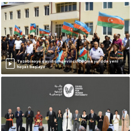
Təzəbinəyə qayıdışın sevinci: Doğma yurdda yeni
həyat başlayır