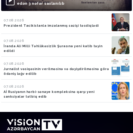
edən 3 nəfər saxlanılıb
07.08.2026
Prezident Tacikistanla imzalanmış sazişi təsdiqlədi
07.08.2026
İranda Ali Milli Təhlükəsizlik Şurasına yeni katib təyin
edildi
07.08.2026
Jurnalist vəsiqəsinin verilməsinə və dəyişdirilməsinə görə
ödəniş ləğv edilib
07.08.2026
Aİ Rusiyanın hərbi-sənaye kompleksinə qarşı yeni
sanksiyalar tətbiq edib