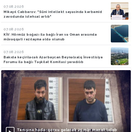
07.08.2026
Mikayıl Cabbarov: "Süni intellekt sayəsində karbamid
zavodunda istehsal artıb"
07.08.2026
KİV: Hörmüz boğazı ilə bağlı İran və Oman arasında
müvəqqəti razılaşma əldə olunub
07.08.2026
Bakıda keçiriləcək Azərbaycan Beynəlxalq İnvestisiya
Forumu ilə bağlı Təşkilat Komitəsi yaradılıb
Tanışına hədə-qorxu gələrək 25 min manat tələb