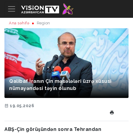
Ana səhifə
Region
Qalibaf İranın Çin məsələləri üzrə xüsusi
nümayəndəsi təyin olunub
19.05.2026
ABŞ-Çin görüşündən sonra Tehrandan