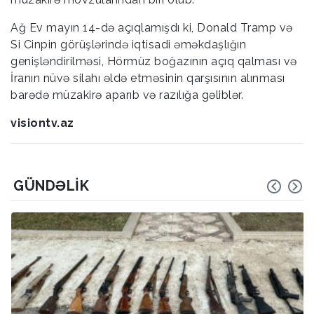
Ağ Ev mayın 14-də açıqlamışdı ki, Donald Tramp və
Si Cinpin görüşlərində iqtisadi əməkdaşlığın
genişləndirilməsi, Hörmüz boğazının açıq qalması və
İranın nüvə silahı əldə etməsinin qarşısının alınması
barədə müzakirə aparıb və razılığa gəliblər.
visiontv.az
GÜNDƏLIK