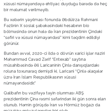
xüsusi nümayəndəyə ehtiyac duyduğu barədə də heç
bir məlumat verilməyib.
Bu xəbərin yayılması fonunda Əbdülrza Rəhmani
Fəzlinin X sosial şəbəkəsindəki hesabının bio
bölməsində onun hələ də İran prezidentinin Çindəki
“səfiri və xüsusi nümayəndəsi” kimi təqdim edildiyi
görünür.
Bundan əvvəl, 2020-ci ildə o dövrün xarici işlər naziri
Məhəmməd Cavad Zərif “Entexab” saytına
müsahibəsində Əli Laricaninin Çinlə danışıqlardakı
roluna toxunaraq demişdi ki, Laricani “Çinlə əlaqələr
üzrə İran İslam Respublikasının xüsusi
nümayəndəsidir.”
Qalibafın bu vəzifəyə təyin olunması ABŞ
prezidentinin Çinə rəsmi səfərindən iki gün sonra elan
olunub. Həmin görüşdə İran və Hörmüz boğazı da
müzakirə mövzularından biri olub.