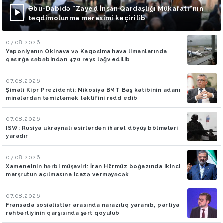
Əbu-Dabidə “Zayed İnsan Qardaşlığı Mükafatı”nın
təqdimolunma mərasimi keçirilib
07.08.2026
Yaponiyanın Okinava və Kaqosima hava limanlarında
qasırğa səbəbindən 470 reys ləğv edilib
07.08.2026
Şimali Kipr Prezidenti: Nikosiya BMT Baş katibinin adanı
minalardan təmizləmək təklifini rədd edib
07.08.2026
ISW: Rusiya ukraynalı əsirlərdən ibarət döyüş bölmələri
yaradır
07.08.2026
Xameneinin hərbi müşaviri: İran Hörmüz boğazında ikinci
marşrutun açılmasına icazə verməyəcək
07.08.2026
Fransada sosialistlər arasında narazılıq yaranıb, partiya
rəhbərliyinin qarşısında şərt qoyulub