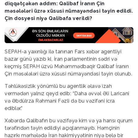
diqqətçəkən addım: Qalibaf İranın Çin
məsələləri üzrə xüsusi nümayəndəsi təyin edildi.
Çin dosyesi niyə Qalibafa verildi?
SEPAH-a yaxınlığı ilə tanınan Fars xəbər agentliyi
bazar günü yazıb ki, İran parlamentinin sədri və
keçmiş SEPAH üzvü Məhəmmədbaqir Qalibaf İranın
Çin məsələləri üzrə xüsusi nümayəndəsi təyin olunub.
Təhlükəsizlik yönümlü bu agentlik əlavə izah
vermədən yalnız qeyd edib: “Daha əvvəl Əli Laricani
və Əbdülrza Rəhmani Fəzli də bu vəzifəni icra
ediblər.”
Xəbərdə Qalibafın bu vəzifəyə kim və ya hansı qurum
tərəfindən təyin edildiyi açıqlanmayıb. Həmçinin
hazırkı mərhələdə İran hakimiyyətinin niyə belə bir