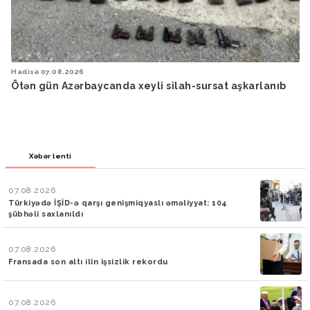
Hadisə
07.08.2026
Ötən gün Azərbaycanda xeyli silah-sursat aşkarlanıb
Xəbər lenti
07.08.2026
Türkiyədə İŞİD-ə qarşı genişmiqyaslı əməliyyat: 104
şübhəli saxlanıldı
07.08.2026
Fransada son altı ilin işsizlik rekordu
07.08.2026