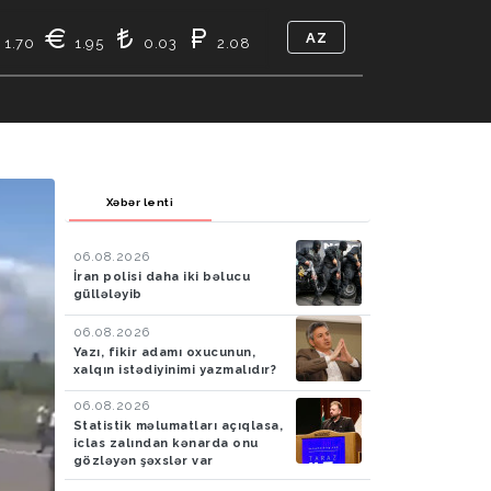
AZ
1.70
1.95
0.03
2.08
TIKASI
BIZ KIMIK
ƏLAQƏ
Xəbər lenti
06.08.2026
İran polisi daha iki bəlucu
güllələyib
06.08.2026
Yazı, fikir adamı oxucunun,
xalqın istədiyinimi yazmalıdır?
06.08.2026
Statistik məlumatları açıqlasa,
iclas zalından kənarda onu
gözləyən şəxslər var