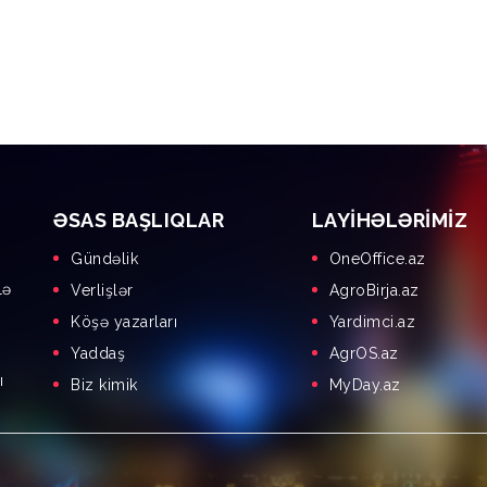
ƏSAS BAŞLIQLAR
LAYIHƏLƏRIMIZ
Gündəlik
OneOffice.az
lə
Verlişlər
AgroBirja.az
Köşə yazarları
Yardimci.az
Yaddaş
AgrOS.az
ı
Biz kimik
MyDay.az