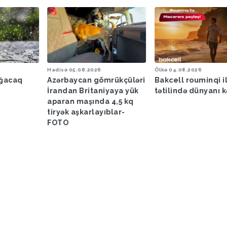
Hadisə
05.08.2026
Ölkə
04.08.2026
ağacaq
Azərbaycan gömrükçüləri
Bakcell rouminqi i
İrandan Britaniyaya yük
tətilində dünyanı k
aparan maşında 4,5 kq
tiryək aşkarlayıblar-
FOTO