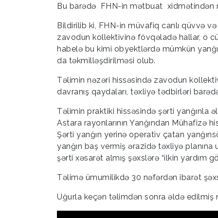
Bu barədə FHN-in mətbuat xidmətindən m
Bildirilib ki, FHN-in müvafiq canlı qüvvə v
zavodun
kollektivinə fövqəladə hallar, o 
habelə bu kimi obyektlərdə mümkün yanğın
da təkmilləşdirilməsi olub.
Təlimin nəzəri hissəsində zavodun kollekti
davranış qaydaları, təxliyə tədbirləri barədə
Təlimin praktiki hissəsində şərti yanğınla 
Astara rayonlarının Yanğından Mühafizə his
Şərti yanğın yerinə operativ çatan yanğınsö
yanğın baş vermiş ərazidə təxliyə planına uy
şərti xəsarət almış şəxslərə “ilkin yardım g
Təlimə ümumilikdə 30 nəfərdən ibarət şəxsi
Uğurla keçən təlimdən sonra əldə edilmiş nə