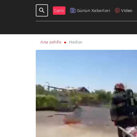
Canlı
Günün Xəbərləri
Video
Ana səhifə
Hadisə
GÜNDƏLIK
VERILIŞLƏR