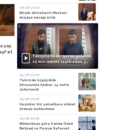
06.08.2026
Böyük dövlətlərin Mərkəzi
Asiyaya marağı artıb
Hadisə
03.08.2026
Hadisə
03.08.2026
lə yay
FHN: Bu il qeyri-çimərlik
Azad edilmiş ərazilər
əşf et
ərazilərdə suda batan 40
ötən ay 788 mina, 210
Tanışına hədə-qorxu gələrək
nəfərin meyiti tapılıb, 55
PHS aşkarlanıb
25 min manat tələb edən 3
nəfər xilas edilib
nəfər saxlanılıb
05.08.2026
Təbrizdə üzgüçülük
hövuzunda hadisə: 14 nəfər
zəhərləndi
05.08.2026
Goyimlər biz yəhudilərə xidmət
etməyə məhkumdur
05.08.2026
Müharibəyə görə İranda Ümid
Behzad və Pourya Səfəvvət