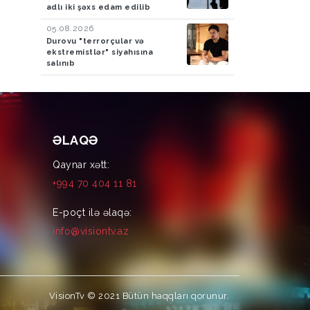
adlı iki şəxs edam edilib
05.08.2026
Durovu "terrorçular və
ekstremistlər" siyahısına
salınıb
ƏLAQƏ
Qaynar xətt:
+994 70 404 11 81
E-poçt ilə əlaqə:
info@visiontv.az
VisionTv © 2021
Bütün haqqları qorunur.