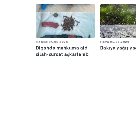
6
Hadisə
05.08.2026
Hava
05.08.2026
şəraiti ilə
Digahda məhkuma aid
Bakıya yağış y
əbərdarlıq
silah-sursat aşkarlanıb