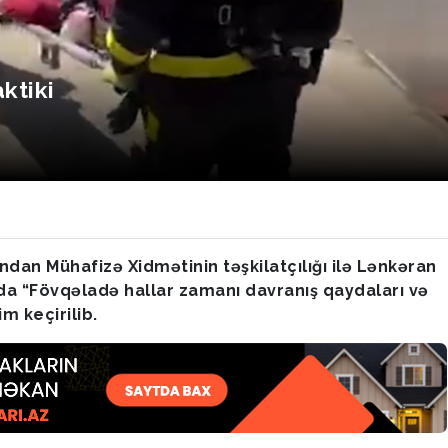
ktiki
ndan Mühafizə Xidmətinin təşkilatçılığı ilə Lənkəran
 “Fövqəladə hallar zamanı davranış qaydaları və
m keçirilib.