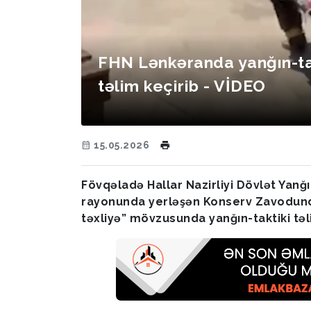
FHN Lənkəranda yanğın-ta
təlim keçirib - VİDEO
15.05.2026
Fövqəladə Hallar Nazirliyi Dövlət Yanğı
rayonunda yerləşən Konserv Zavodunda
təxliyə” mövzusunda yanğın-taktiki təli