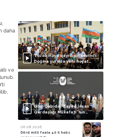
ı,
in daha
Təzəbinəyə qayıdışın sevinci:
Doğma yurdda yeni həyat
başlayır
llı və
lunub.
ti
lib,
Əbu-Dabidə “Zayed İnsan
Qardaşlığı Mükafatı”nın
təqdimolunma mərasimi
keçirilib
06.08.2026
Dörd milli fəala 40 il həbs