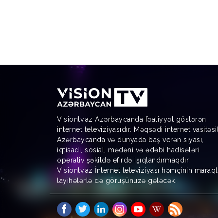
Visiontv.az Azərbaycanda fəaliyyət göstərən
internet televiziyasıdır. Məqsədi internet vasitəsi
Azərbaycanda və dünyada baş verən siyasi,
iqtisadi, sosial, mədəni və ədəbi hadisələri
operativ şəkildə efirdə işıqlandırmaqdır.
Visiontv.az İnternet televiziyası həmçinin maraql
layihələrlə də görüşünüzə gələcək.