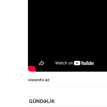
visiontv.az
GÜNDƏLIK