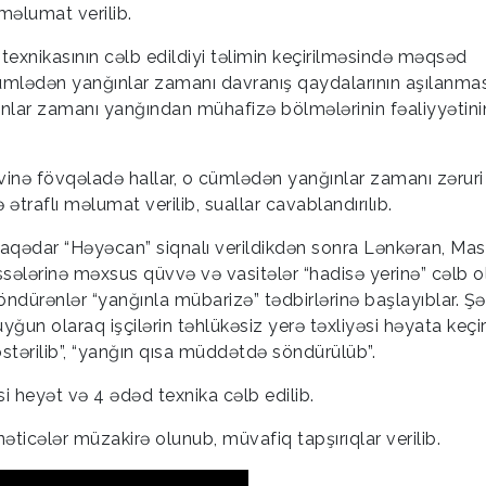
əlumat verilib.
ə texnikasının cəlb edildiyi təlimin keçirilməsində məqsəd
cümlədən yanğınlar zamanı davranış qaydalarının aşılanmas
lar zamanı yanğından mühafizə bölmələrinin fəaliyyətin
vinə fövqəladə hallar, o cümlədən yanğınlar zamanı zəruri
 ətraflı məlumat verilib, suallar cavablandırılıb.
əlaqədar “Həyəcan” siqnalı verildikdən sonra Lənkəran, Masa
sələrinə məxsus qüvvə və vasitələr “hadisə yerinə” cəlb o
ndürənlər “yanğınla mübarizə” tədbirlərinə başlayıblar. Şər
ğun olaraq işçilərin təhlükəsiz yerə təxliyəsi həyata keçiri
östərilib”, “yanğın qısa müddətdə söndürülüb”.
 heyət və 4 ədəd texnika cəlb edilib.
ticələr müzakirə olunub, müvafiq tapşırıqlar verilib.