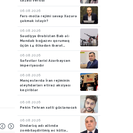
cəzası verildi
06.08.2026
Fars-molla rejimi savaşı Xəzərə
çəkmək istəyir?
06.08.2026
Səudiyyə Ərəbistan Bab əl-
Məndəb boğazını qorumaq
üçün 14 ölkədən ibarət
müdafiə koalisiyası yaradıb
06.08.2026
Səfəvilər tarixi Azərbaycan
imperiyasıdır
06.08.2026
Mançesterdə İran rejiminin
əleyhdarları etiraz aksiyası
keçiriblər
06.08.2026
Pekin Tehran xətti güclənəcək
06.08.2026
Dindarlıq adı altında
zombiləşdirilmiş ac kütlə…