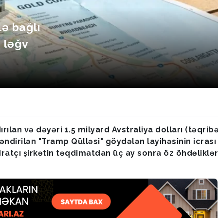
lə bağlı
ə ləğv
ılan və dəyəri 1.5 milyard Avstraliya dolları (təqribə
ndirilən "Tramp Qülləsi" göydələn layihəsinin icrası
dratçı şirkətin təqdimatdan üç ay sonra öz öhdəliklər