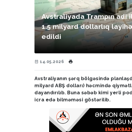
Avstraliyada Trampın adi i
1.5 milyard dollarlıq layih
edildi
14.05.2026
Avstraliyanın şərq bölgəsində planlaşdır
milyard ABŞ dolları) həcmində qiymətlə
dayandırılıb. Buna səbəb kimi yerli po
icra edə bilməməsi göstərilib.