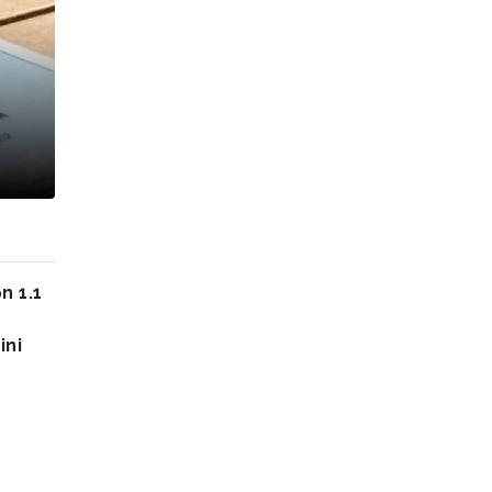
n 1.1
ini