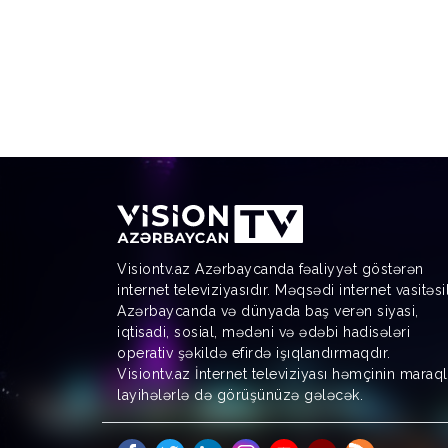
Visiontv.az Azərbaycanda fəaliyyət göstərən
internet televiziyasıdır. Məqsədi internet vasitəsi
Azərbaycanda və dünyada baş verən siyasi,
iqtisadi, sosial, mədəni və ədəbi hadisələri
operativ şəkildə efirdə işıqlandırmaqdır.
Visiontv.az İnternet televiziyası həmçinin maraql
layihələrlə də görüşünüzə gələcək.