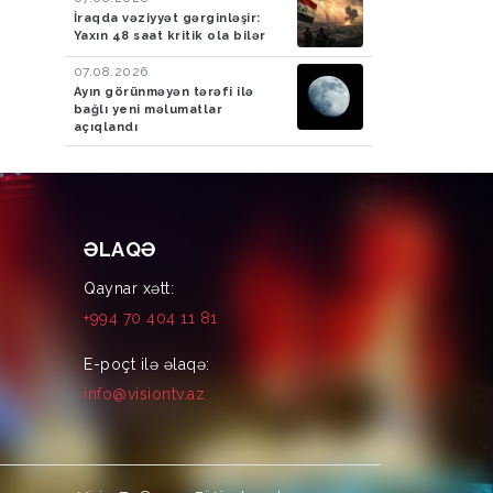
İraqda vəziyyət gərginləşir:
Yaxın 48 saat kritik ola bilər
07.08.2026
Ayın görünməyən tərəfi ilə
bağlı yeni məlumatlar
açıqlandı
ƏLAQƏ
Qaynar xətt:
+994 70 404 11 81
E-poçt ilə əlaqə:
info@visiontv.az