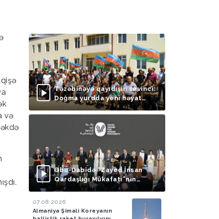
ə
aqişə
Təzəbinəyə qayıdışın sevinci:
ya
Doğma yurdda yeni həyat
ək
başlayır
a və
cəkdə
n
Əbu-Dabidə “Zayed İnsan
Qardaşlığı Mükafatı”nın
ışdı.
təqdimolunma mərasimi
keçirilib
07.08.2026
Almaniya Şimali Koreyanın
ballistik raket buraxılışını