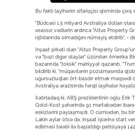
Bu faktı layihənin sifarişçisi qismində çıxı
"Büdcəsi 1.5 milyard Avstraliya dolları ola
əsassız vədlərin ardınca "Altus Property Gr
iqtidarında olmadığını nümayiş etdirib", -
İnşaat şirkəti olan "Altus Property Group"
və "bəzi digər olaylar" üzündən Amerika Bi
bazarında "toksik" mahiyyət qazanıb. "Trum
bildirib ki, "müqavilənin pozulmasında qlob
uğursuzluqları ört-basdır etmək məqsədi d
Avstraliya ərazisində fərqli layihələr həyat
Xatırladaq ki, ABŞ prezidentinin oğlu Erik 
Qold-Kost şəhərində 91 mərtəbədən ibarət 
eskizlərini paylaşmışdı. O cümlədən, bu bi
Lakin aylar ötsə də, inşaat işlərinə start v
edilməsi tələbi ilə başlatdığı petisiyaya 14