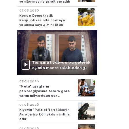
yenilənməsinə şərait yaradıb
07.08.2026
Konqo Demokratik
Respublikasında Ebolaya
yoluxma sayı 4 mini ötüb
Tanışına hədə-qorxu gələrək
25 min manat tələb edən 3
nəfər saxlanılıb
07.08.2026
"Meta" uşaqların
psixologiyasına zərərə görə
yarım milyarddan çox
cərimələndi
07.08.2026
Kiyevin "Patriot"ları tükənir,
Avropa isə köməkdən imtina
edir
07.08.2026