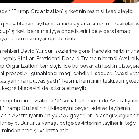
ş edən "Trump Organization" şirkətinin rəsmisi təsdiqləyib.
raq hesablanan layihə ətrafında aylarla sürən müzakirələr v
oup" şirkəti baza maliyyə öhdəliklərini belə qarşılamaq
 deyə qurum nümayəndəsi bildirib.
un rəhbəri Devid Yunqun sözlərinə görə, İrandakı hərbi mün
rləşmiş Ştatları Prezidenti Donald Trampın brendi Avstrali
p Organization" təmsilçisi isə bu bəyanatı kəskin pisləyər
al prosesləri günahlandırmaq" cəhdləri, sadəcə, "şəxsi xət
aşıyan manipulyasiyadır". Rəsmi, həmçinin təşkilatın gələ
a keçirə biləcəyini də istisna etməyib.
Tramp bu ilin fevralında "X" sosial şəbəkəsində Avstraliyanı
"Tramp Qülləsi"nin tikiləcəyini bəyan edərək layihənin
nanın Avstraliyanın ən yüksək göydələni olacağı vurğulanm
erilməyib. Bununla yanaşı, bölgə sakinlərinin layihənin ləğv
2 mindən artıq şəxs imza atıb.