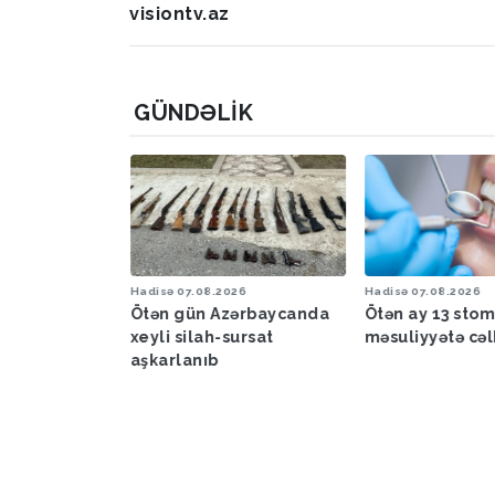
visiontv.az
GÜNDƏLIK
6
Hadisə
07.08.2026
Hadisə
07.08.2026
a proqnozu
Ötən gün Azərbaycanda
Ötən ay 13 sto
xeyli silah-sursat
məsuliyyətə cəl
aşkarlanıb