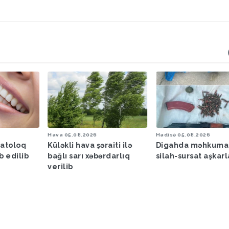
Hava
05.08.2026
Hadisə
05.08.2026
matoloq
Küləkli hava şəraiti ilə
Digahda məhkuma
b edilib
bağlı sarı xəbərdarlıq
silah-sursat aşkar
verilib