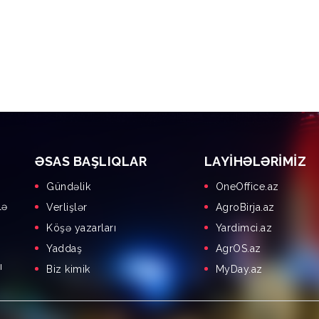
ƏSAS BAŞLIQLAR
LAYIHƏLƏRIMIZ
Gündəlik
OneOffice.az
lə
Verlişlər
AgroBirja.az
Köşə yazarları
Yardimci.az
Yaddaş
AgrOS.az
ı
Biz kimik
MyDay.az