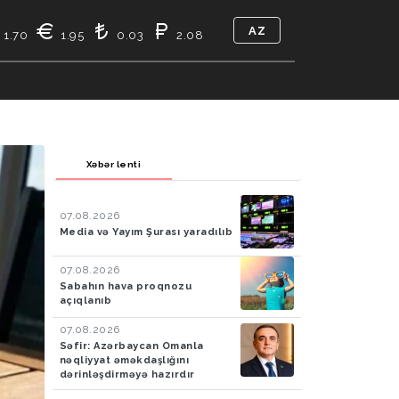
AZ
1.70
1.95
0.03
2.08
TIKASI
BIZ KIMIK
ƏLAQƏ
Xəbər lenti
07.08.2026
Media və Yayım Şurası yaradılıb
07.08.2026
Sabahın hava proqnozu
açıqlanıb
07.08.2026
Səfir: Azərbaycan Omanla
nəqliyyat əməkdaşlığını
dərinləşdirməyə hazırdır