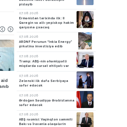
pisləyib
07.08.2026
Ermənistan tarixində ilk: II
Qaregin və altı yepiskop hakim
qarşısına çıxacaq
07.08.2026
ARDNF Perunun “Inkia Energy”
şirkətinə investisiya edib
07.08.2026
Tramp: ABŞ-nin əhəmiyyətli
miqdarda sursat ehtiyatı var
Hava
05.08.2026
Hadisə
05.08.2026
07.08.2026
 aid
Bakıya yağış yağacaq
Azərbaycan gömrükçü
Zelenski ilk dəfə Serbiyaya
səfər edəcək
lanıb
İrandan Britaniyaya y
aparan maşında 4,5 k
07.08.2026
tiryək aşkarlayıblar-
Ərdoğan Səudiyyə Ərəbistanına
FOTO
səfər edəcək
07.08.2026
ABŞ rəsmisi: Vaşinqton sammiti
Bakı və İrəvanla əlaqələrin