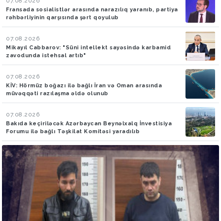
07.08.2026
Fransada sosialistlər arasında narazılıq yaranıb, partiya
rəhbərliyinin qarşısında şərt qoyulub
07.08.2026
Mikayıl Cabbarov: "Süni intellekt sayəsində karbamid
zavodunda istehsal artıb"
07.08.2026
KİV: Hörmüz boğazı ilə bağlı İran və Oman arasında
müvəqqəti razılaşma əldə olunub
07.08.2026
Bakıda keçiriləcək Azərbaycan Beynəlxalq İnvestisiya
Forumu ilə bağlı Təşkilat Komitəsi yaradılıb