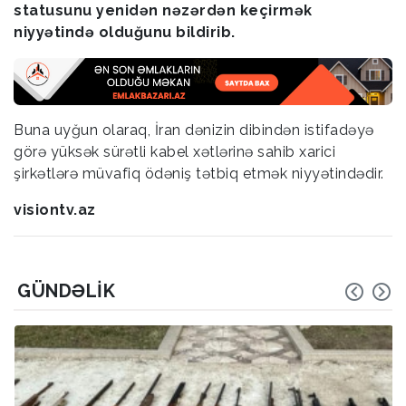
statusunu yenidən nəzərdən keçirmək
niyyətində olduğunu bildirib.
Buna uyğun olaraq, İran dənizin dibindən istifadəyə
görə yüksək sürətli kabel xətlərinə sahib xarici
şirkətlərə müvafiq ödəniş tətbiq etmək niyyətindədir.
visiontv.az
GÜNDƏLIK