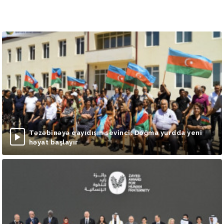
Təzəbinəyə qayıdışın sevinci: Doğma yurdda yeni
həyat başlayır