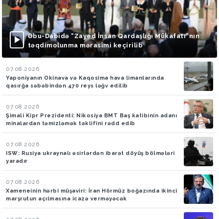
Əbu-Dabidə “Zayed İnsan Qardaşlığı Mükafatı”nın
təqdimolunma mərasimi keçirilib
07.08.2026
Yaponiyanın Okinava və Kaqosima hava limanlarında
qasırğa səbəbindən 470 reys ləğv edilib
07.08.2026
Şimali Kipr Prezidenti: Nikosiya BMT Baş katibinin adanı
minalardan təmizləmək təklifini rədd edib
07.08.2026
ISW: Rusiya ukraynalı əsirlərdən ibarət döyüş bölmələri
yaradır
07.08.2026
Xameneinin hərbi müşaviri: İran Hörmüz boğazında ikinci
marşrutun açılmasına icazə verməyəcək