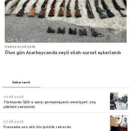
Hadisə
07.08.2026
Ötən gün Azərbaycanda xeyli silah-sursat aşkarlanıb
Xəbər lenti
07.08.2026
Türkiyədə İŞİD-ə qarşı genişmiqyaslı əməliyyat: 104
şübhəli saxlanıldı
07.08.2026
Fransada son altı ilin işsizlik rekordu