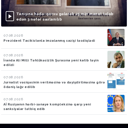
Tanışına hədə-qorxu gələrək 25 min manat tələb
edən 3 nəfər saxlanılıb
07.08.2026
Prezident Tacikistanla imzalanmış sazişi təsdiqlədi
07.08.2026
İranda Ali Milli Təhlükəsizlik Şurasına yeni katib təyin
edildi
07.08.2026
Jurnalist vəsiqəsinin verilməsinə və dəyişdirilməsinə görə
ödəniş ləğv edilib
07.08.2026
Aİ Rusiyanın hərbi-sənaye kompleksinə qarşı yeni
sanksiyalar tətbiq edib