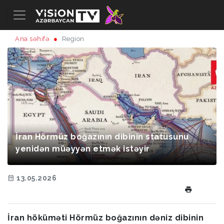
Ana səhifə
Region
İran Hörmüz boğazının dibinin statusunu
yenidən müəyyən etmək istəyir
13.05.2026
İran höküməti Hörmüz boğazının dəniz dibinin