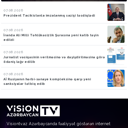
07.08.2026
Prezident Tacikistanla imzalanmış sazişi təsdiqlədi
07.08.2026
İranda Ali Milli Təhlükəsizlik Şurasına yeni katib təyin
edildi
07.08.2026
Jurnalist vəsiqəsinin verilməsinə və dəyişdirilməsinə görə
ödəniş ləğv edilib
07.08.2026
Aİ Rusiyanın hərbi-sənaye kompleksinə qarşı yeni
sanksiyalar tətbiq edib
Visiontv.az Azərbaycanda fəaliyyət göstərən internet