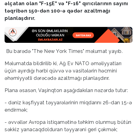
əlçatan olan "F-15E" və "F-16" qırıcılarının sayını
təqribən 150-dən 100-ə qədər azaltmağı
planlaşdırır.
Bu barədə "The New York Times" məlumat yayıb.
Məlumatda bildirilib ki, Ağ Ev NATO əməliyyatları
üçün ayırdığı hərbi qüvvə və vasitələrin həcmini
əhəmiyyətli dərəcədə azaltmağı planlaşdırır.
Plana əsasən, Vaşinqton aşağıdakıları nəzərdə tutur:
- dəniz kəşfiyyat təyyarələrinin miqdarını 26-dan 15-ə
endirmək;
- əvvəllər Avropa istiqamətinə təhkim olunmuş bütün
səkkiz yanacaqdolduran təyyarəni geri çəkmək;