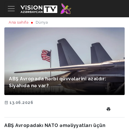
Ana səhifə
Dünya
ABŞ Avropada hərbi qüvvələrini azaldır:
Siyahıda nə var?
13.06.2026
ABŞ Avropadakı NATO əməliyyatları üçün