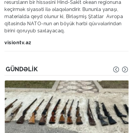
resursların bir hissəsini Hind-Sakit okean regionuna
keçirmək siyasəti ilə əlaqələndirir. Bununla yanaşı,
materialda qeyd olunur ki, Birləşmiş Ştatlar Avropa
qitəsində NATO-nun ən böyük hərbi qüvvələrindən
birini qoruyub saxlayacaq.
visiontv.az
GÜNDƏLIK