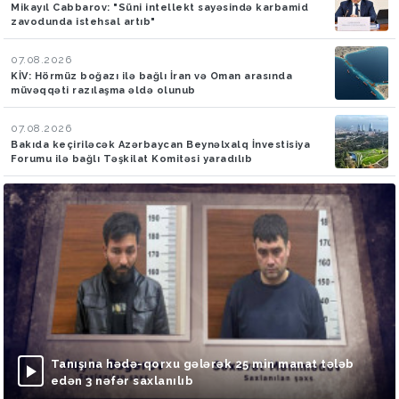
Mikayıl Cabbarov: "Süni intellekt sayəsində karbamid
zavodunda istehsal artıb"
07.08.2026
KİV: Hörmüz boğazı ilə bağlı İran və Oman arasında
müvəqqəti razılaşma əldə olunub
07.08.2026
Bakıda keçiriləcək Azərbaycan Beynəlxalq İnvestisiya
Forumu ilə bağlı Təşkilat Komitəsi yaradılıb
Tanışına hədə-qorxu gələrək 25 min manat tələb
edən 3 nəfər saxlanılıb