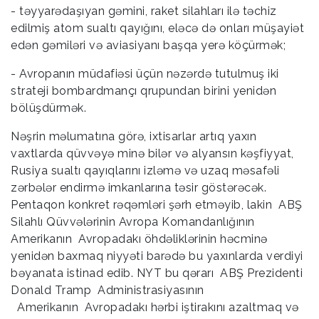
- təyyarədaşıyan gəmini, raket silahları ilə təchiz
edilmiş atom sualtı qayığını, eləcə də onları müşayiət
edən gəmiləri və aviasiyanı başqa yerə köçürmək;
- Avropanın müdafiəsi üçün nəzərdə tutulmuş iki
strateji bombardmançı qrupundan birini yenidən
bölüşdürmək.
Nəşrin məlumatına görə, ixtisarlar artıq yaxın
vaxtlarda qüvvəyə minə bilər və alyansın kəşfiyyat,
Rusiya sualtı qayıqlarını izləmə və uzaq məsafəli
zərbələr endirmə imkanlarına təsir göstərəcək.
Pentaqon konkret rəqəmləri şərh etməyib, lakin ABŞ
Silahlı Qüvvələrinin Avropa Komandanlığının
Amerikanın Avropadakı öhdəliklərinin həcminə
yenidən baxmaq niyyəti barədə bu yaxınlarda verdiyi
bəyanata istinad edib. NYT bu qərarı ABŞ Prezidenti
Donald Tramp Administrasiyasının
Amerikanın Avropadakı hərbi iştirakını azaltmaq və