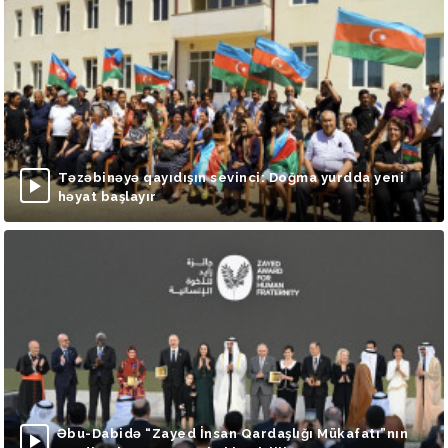
Təzəbinəyə qayıdışın sevinci: Doğma yurdda yeni
həyat başlayır
Əbu-Dabidə “Zayed İnsan Qardaşlığı Mükafatı”nın