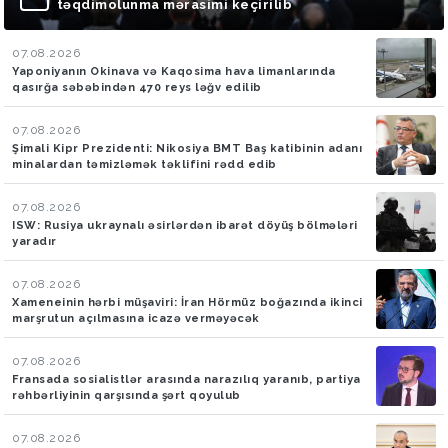
təqdimolunma mərasimi keçirilib
07.08.2026
Yaponiyanın Okinava və Kaqosima hava limanlarında
qasırğa səbəbindən 470 reys ləğv edilib
07.08.2026
Şimali Kipr Prezidenti: Nikosiya BMT Baş katibinin adanı
minalardan təmizləmək təklifini rədd edib
07.08.2026
ISW: Rusiya ukraynalı əsirlərdən ibarət döyüş bölmələri
yaradır
07.08.2026
Xameneinin hərbi müşaviri: İran Hörmüz boğazında ikinci
marşrutun açılmasına icazə verməyəcək
07.08.2026
Fransada sosialistlər arasında narazılıq yaranıb, partiya
rəhbərliyinin qarşısında şərt qoyulub
07.08.2026