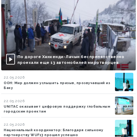
По дороге Ханкенди-Лачын беспрепятственно
проехали еще 13 автомобилей миротворцев
22.05.2026
ООН: Мир должен услышать призыв, прозвучавший из
Баку
22.05.2026
UNITAC оказывает цифровую поддержку глобальным
городским проектам
22.05.2026
Национальный координатор: Благодаря сильному
партнерству WUF13 прошел успешно