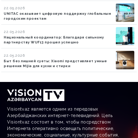
22.05.2026
UNITAC оказывает цифровую поддержку глобальным
городским проектам
22.05.2026
Национальный координатор: Благодаря сильному
партнерству WUF13 прошел успешно
22.05.2026
Быт без лишней суеты: Xiaomi представляет умные
решения Mijia для кухни и стирки
Visiontv.az является одним из передовых
Азербайджанских интернет-телевидений. Цель
Visiontv.az состоит в том, чтобы посредством
Интернета оперативно освещать политические,
экономические, социальные, культурные события,