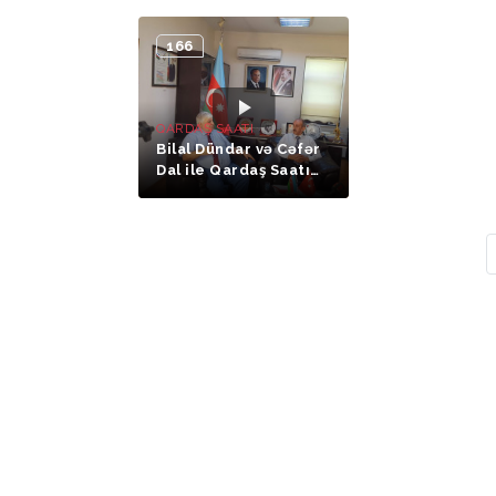
Süleyman Pekin )
Rzayev)
166
QARDAŞ SAATI
Bilal Dündar və Cəfər
Dal ile Qardaş Saatı
(1-ci hissə)