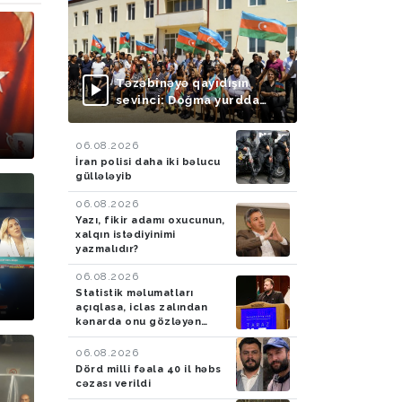
Təzəbinəyə qayıdışın
sevinci: Doğma yurdda
yeni həyat başlayır
06.08.2026
İran polisi daha iki bəlucu
güllələyib
06.08.2026
Yazı, fikir adamı oxucunun,
xalqın istədiyinimi
yazmalıdır?
06.08.2026
Statistik məlumatları
açıqlasa, iclas zalından
kənarda onu gözləyən
şəxslər var
06.08.2026
Dörd milli fəala 40 il həbs
cəzası verildi