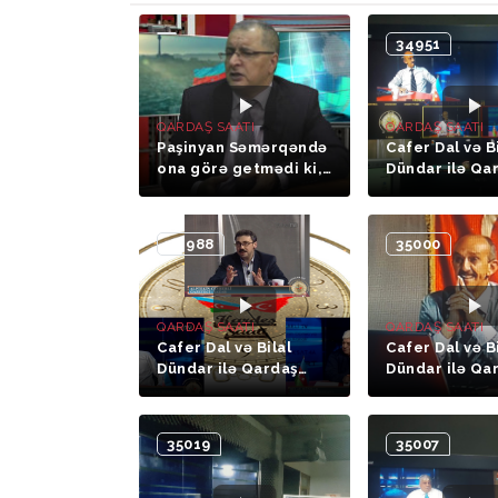
34951
QARDAŞ SAATI
QARDAŞ SAATI
Paşinyan Səmərqəndə
Cafer Dal və B
ona görə getmədi ki,
Dündar ilə Qa
birdən orada onu sülh
Saatı (21- ci h
sazişinə məcbur
edərlər
34988
35000
QARDAŞ SAATI
QARDAŞ SAATI
Cafer Dal və Bilal
Cafer Dal və B
Dündar ilə Qardaş
Dündar ilə Qa
Saatı (19-cu hissə
Saatı (18-ci hi
Alptekin CEVHERLİ)
35019
35007