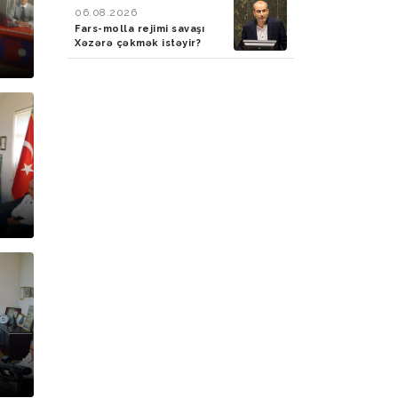
06.08.2026
Fars-molla rejimi savaşı
Xəzərə çəkmək istəyir?
pr.
u)