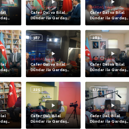
QARDAŞ SAATI
QARDAŞ SAATI
ilal
Cafer Dal və Bilal
Cafer Dal və Bilal
rdaş
Dündar ilə Qardaş
Dündar ilə Qardaş
ssə,
Saatı (3-cü hissə,
Saatı (9-cu hissə.
kir)
Prof. Dr. Elşən Vəli)
Prof. Dr. Cumhur
Cevdət Kəsəmənli)
387
283
QARDAŞ SAATI
QARDAŞ SAATI
ilal
Cafer Dal və Bilal
Cafer Dal və Bilal
rdaş
Dündar ilə Qardaş
Dündar ilə Qardaş
ssə,
Saatı (11-ci hissə,
Saatı (5-ci hissə, O
Göksel Gülbey)
Dr. Kazım Gündoğd
225
172
QARDAŞ SAATI
QARDAŞ SAATI
ilal
Cafer Dal, Bilal
Cafer Dal, Bilal
rdaş
Dündar ilə Qardaş
Dündar ilə Qardaş
. Teymur
Saatı (7-ci hissə, Aqil
Saatı (6-cı hissə,