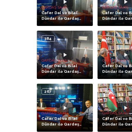
QARDAŞ SAATI
QARDAŞ SAATI
Cafer Dal və Bilal
Cafer Dal və B
Dündar ilə Qardaş
Dündar ilə Qa
Saatı (14-cü hissə.
saatı (12-ci hi
Prof. Dr. Haluk Səlvi)
Timsal Qarabə
384
361
QARDAŞ SAATI
QARDAŞ SAATI
Cəfər Dal və Bilal
Cafer Dal və B
Dündar ilə Qardaş
Dündar ilə Qa
Saatı (8-ci hissə,
Saatı (4-cü hi
Rəcəb Nurəddin
İsmail Baran)
Sağlıq)
267
265
QARDAŞ SAATI
QARDAŞ SAATI
Cafer Dal və Bilal
Cafer Dal və B
Dündar ilə Qardeş
Dündar ilə Qa
Saatı (10-cu hissə,
Saatı (Doç. Dr