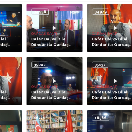
34938
34979
QARDAŞ SAATI
QARDAŞ SAATI
ilal
Cafer Dal və Bilal
Cafer Dal və Bilal
rdaş
Dündar ilə Qardaş
Dündar ilə Qardaş
issə)
Saatı (22-ci hissə.
Saatı (20- ci hissə
Azər HESRET - Əkbər
Elyar TÜRKER)
QOŞALI)
35002
35137
QARDAŞ SAATI
QARDAŞ SAATI
ilal
Cafer Dal və Bilal
Cafer Dal və Bilal
rdaş
Dündar ilə Qardaş
Dündar ilə Qardaş
ssə )
Saatı (17-ci hissə.
Saatı (13-cü hissə.
Oqtay Həcimusalı )
Vəkil Sibel Gökçə)
16770
16586