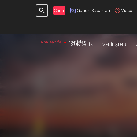
Canlı
Günün Xəbərləri
Video
Ana səhifə
Verlişlər
GÜNDƏLIK
VERILIŞLƏR