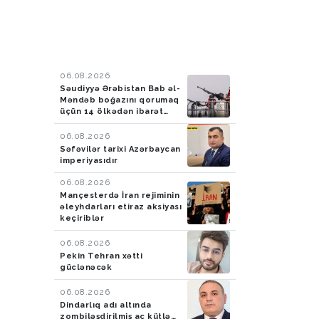
06.08.2026
Səudiyyə Ərəbistan Bab əl-
Məndəb boğazını qorumaq
üçün 14 ölkədən ibarət
müdafiə koalisiyası
yaradıb
06.08.2026
Səfəvilər tarixi Azərbaycan
imperiyasıdır
06.08.2026
Mançesterdə İran rejiminin
əleyhdarları etiraz aksiyası
keçiriblər
06.08.2026
Pekin Tehran xətti
güclənəcək
06.08.2026
Dindarlıq adı altında
zombiləşdirilmiş ac kütlə…