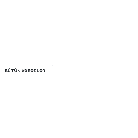
Səmədbəyli)
Tarixçi Abdulla
Köktürk )
BÜTÜN XƏBƏRLƏR