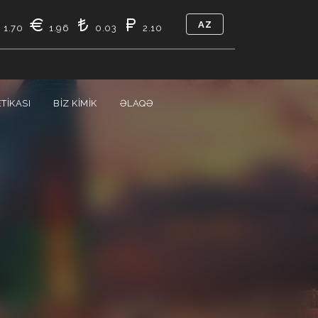
AZ
1.70
1.96
0.03
2.10
TIKASI
BIZ KIMIK
ƏLAQƏ