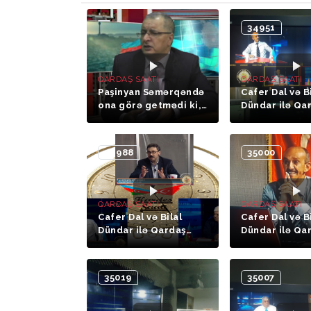
34951
QARDAŞ SAATI
QARDAŞ SAATI
Paşinyan Səmərqəndə
Cafer Dal və B
ona görə getmədi ki,
Dündar ilə Qa
birdən orada onu sülh
Saatı (21- ci h
sazişinə məcbur
edərlər
34988
35000
QARDAŞ SAATI
QARDAŞ SAATI
Cafer Dal və Bilal
Cafer Dal və B
Dündar ilə Qardaş
Dündar ilə Qa
Saatı (19-cu hissə
Saatı (18-ci hi
Alptekin CEVHERLİ)
35019
35007