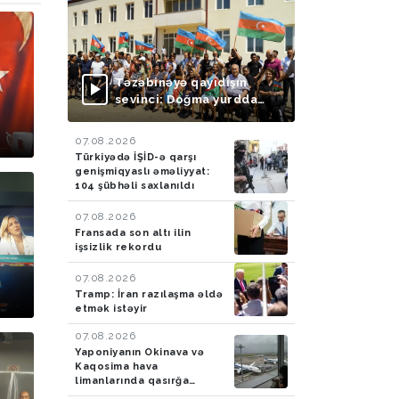
Təzəbinəyə qayıdışın
sevinci: Doğma yurdda
yeni həyat başlayır
07.08.2026
Türkiyədə İŞİD-ə qarşı
genişmiqyaslı əməliyyat:
104 şübhəli saxlanıldı
07.08.2026
Fransada son altı ilin
işsizlik rekordu
07.08.2026
Tramp: İran razılaşma əldə
etmək istəyir
07.08.2026
Yaponiyanın Okinava və
Kaqosima hava
limanlarında qasırğa
səbəbindən 470 reys ləğv