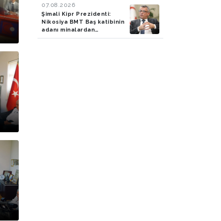
07.08.2026
edilib
Şimali Kipr Prezidenti:
Nikosiya BMT Baş katibinin
adanı minalardan
təmizləmək təklifini rədd
edib
pr.
u)