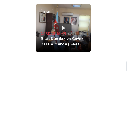
Süleyman Pekin )
Rzayev)
166
QARDAŞ SAATI
Bilal Dündar və Cəfər
Dal ile Qardaş Saatı
(1-ci hissə)