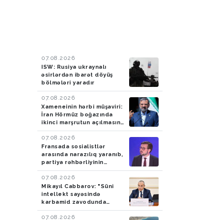
07.08.2026
ISW: Rusiya ukraynalı
əsirlərdən ibarət döyüş
bölmələri yaradır
07.08.2026
Xameneinin hərbi müşaviri:
İran Hörmüz boğazında
ikinci marşrutun açılmasına
icazə verməyəcək
07.08.2026
Fransada sosialistlər
arasında narazılıq yaranıb,
partiya rəhbərliyinin
qarşısında şərt qoyulub
07.08.2026
Mikayıl Cabbarov: "Süni
intellekt sayəsində
karbamid zavodunda
istehsal artıb"
07.08.2026