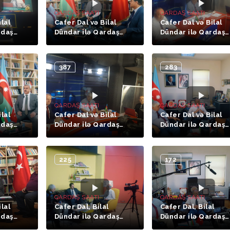
QARDAŞ SAATI
QARDAŞ SAATI
ilal
Cafer Dal və Bilal
Cafer Dal və Bilal
rdaş
Dündar ilə Qardaş
Dündar ilə Qardaş
ssə,
Saatı (3-cü hissə,
Saatı (9-cu hissə.
kir)
Prof. Dr. Elşən Vəli)
Prof. Dr. Cumhur
Cevdət Kəsəmənli)
387
283
QARDAŞ SAATI
QARDAŞ SAATI
ilal
Cafer Dal və Bilal
Cafer Dal və Bilal
rdaş
Dündar ilə Qardaş
Dündar ilə Qardaş
ssə,
Saatı (11-ci hissə,
Saatı (5-ci hissə, O
Göksel Gülbey)
Dr. Kazım Gündoğd
225
172
QARDAŞ SAATI
QARDAŞ SAATI
ilal
Cafer Dal, Bilal
Cafer Dal, Bilal
rdaş
Dündar ilə Qardaş
Dündar ilə Qardaş
. Teymur
Saatı (7-ci hissə, Aqil
Saatı (6-cı hissə,