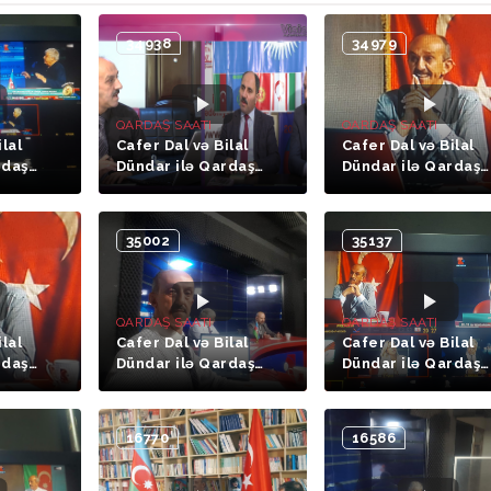
34938
34979
QARDAŞ SAATI
QARDAŞ SAATI
ilal
Cafer Dal və Bilal
Cafer Dal və Bilal
rdaş
Dündar ilə Qardaş
Dündar ilə Qardaş
issə)
Saatı (22-ci hissə.
Saatı (20- ci hissə
Azər HESRET - Əkbər
Elyar TÜRKER)
QOŞALI)
35002
35137
QARDAŞ SAATI
QARDAŞ SAATI
ilal
Cafer Dal və Bilal
Cafer Dal və Bilal
rdaş
Dündar ilə Qardaş
Dündar ilə Qardaş
ssə )
Saatı (17-ci hissə.
Saatı (13-cü hissə.
Oqtay Həcimusalı )
Vəkil Sibel Gökçə)
16770
16586