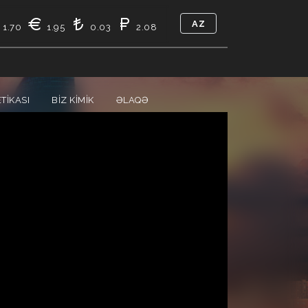
AZ
1.70
1.95
0.03
2.08
TIKASI
BIZ KIMIK
ƏLAQƏ