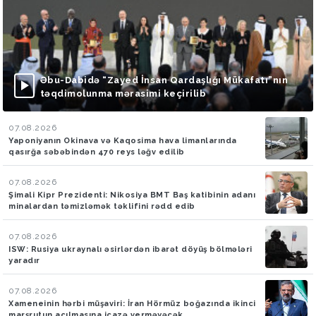
Əbu-Dabidə “Zayed İnsan Qardaşlığı Mükafatı”nın
təqdimolunma mərasimi keçirilib
07.08.2026
Yaponiyanın Okinava və Kaqosima hava limanlarında
qasırğa səbəbindən 470 reys ləğv edilib
07.08.2026
Şimali Kipr Prezidenti: Nikosiya BMT Baş katibinin adanı
minalardan təmizləmək təklifini rədd edib
07.08.2026
ISW: Rusiya ukraynalı əsirlərdən ibarət döyüş bölmələri
yaradır
07.08.2026
Xameneinin hərbi müşaviri: İran Hörmüz boğazında ikinci
marşrutun açılmasına icazə verməyəcək