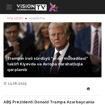
Ana səhifə
Araşdırma
Trampın irəli sürdüyü “ərazi mübadiləsi”
təklifi Kiyevdə və Avropa narahatlıqla
qarşılanıb
13.08.2025
ABŞ Prezidenti Donald Trampa Azərbaycanla