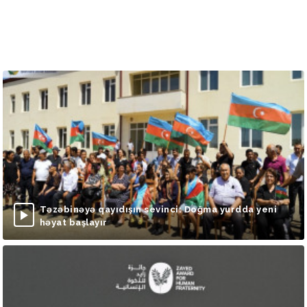
Təzəbinəyə qayıdışın sevinci: Doğma yurdda yeni
həyat başlayır