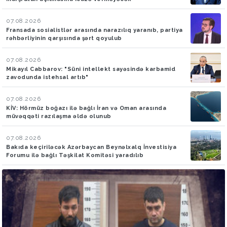
07.08.2026
Fransada sosialistlər arasında narazılıq yaranıb, partiya
rəhbərliyinin qarşısında şərt qoyulub
07.08.2026
Mikayıl Cabbarov: "Süni intellekt sayəsində karbamid
zavodunda istehsal artıb"
07.08.2026
KİV: Hörmüz boğazı ilə bağlı İran və Oman arasında
müvəqqəti razılaşma əldə olunub
07.08.2026
Bakıda keçiriləcək Azərbaycan Beynəlxalq İnvestisiya
Forumu ilə bağlı Təşkilat Komitəsi yaradılıb