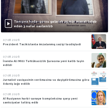
Tanışına hədə-qorxu gələrək 25 min manat tələb
edən 3 nəfər saxlanılıb
07.08.2026
Prezident Tacikistanla imzalanmış sazişi təsdiqlədi
07.08.2026
İranda Ali Milli Təhlükəsizlik Şurasına yeni katib təyin
edildi
07.08.2026
Jurnalist vəsiqəsinin verilməsinə və dəyişdirilməsinə görə
ödəniş ləğv edilib
07.08.2026
Aİ Rusiyanın hərbi-sənaye kompleksinə qarşı yeni
sanksiyalar tətbiq edib