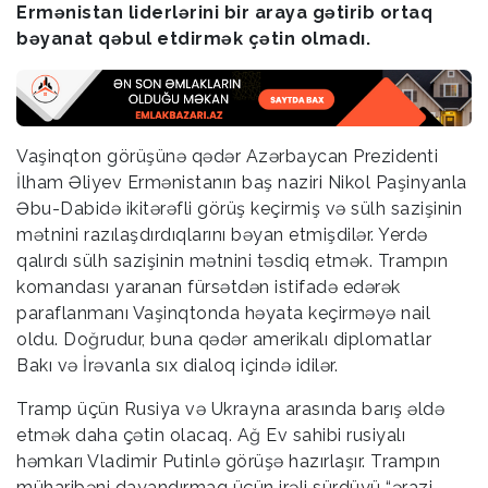
Ermənistan liderlərini bir araya gətirib ortaq
bəyanat qəbul etdirmək çətin olmadı.
Vaşinqton görüşünə qədər Azərbaycan Prezidenti
İlham Əliyev Ermənistanın baş naziri Nikol Paşinyanla
Əbu-Dabidə ikitərəfli görüş keçirmiş və sülh sazişinin
mətnini razılaşdırdıqlarını bəyan etmişdilər. Yerdə
qalırdı sülh sazişinin mətnini təsdiq etmək. Trampın
komandası yaranan fürsətdən istifadə edərək
paraflanmanı Vaşinqtonda həyata keçirməyə nail
oldu. Doğrudur, buna qədər amerikalı diplomatlar
Bakı və İrəvanla sıx dialoq içində idilər.
Tramp üçün Rusiya və Ukrayna arasında barış əldə
etmək daha çətin olacaq. Ağ Ev sahibi rusiyalı
həmkarı Vladimir Putinlə görüşə hazırlaşır. Trampın
müharibəni dayandırmaq üçün irəli sürdüyü “ərazi