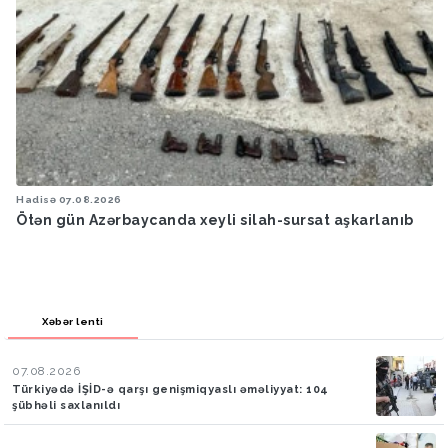
Hadisə
07.08.2026
Ötən gün Azərbaycanda xeyli silah-sursat aşkarlanıb
Xəbər lenti
07.08.2026
Türkiyədə İŞİD-ə qarşı genişmiqyaslı əməliyyat: 104
şübhəli saxlanıldı