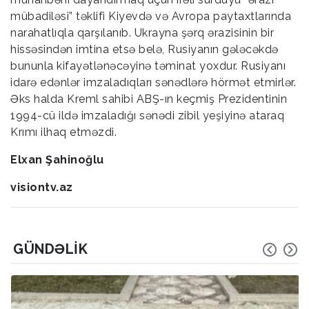
mübadiləsi” təklifi Kiyevdə və Avropa paytaxtlarında
narahatlıqla qarşılanıb. Ukrayna şərq ərazisinin bir
hissəsindən imtina etsə belə, Rusiyanın gələcəkdə
bununla kifayətlənəcəyinə təminat yoxdur. Rusiyanı
idarə edənlər imzaladıqları sənədlərə hörmət etmirlər.
Əks halda Kreml sahibi ABŞ-ın keçmiş Prezidentinin
1994-cü ildə imzaladığı sənədi zibil yeşiyinə ataraq
Krımı ilhaq etməzdi.
Elxan Şahinoğlu
visiontv.az
GÜNDƏLIK