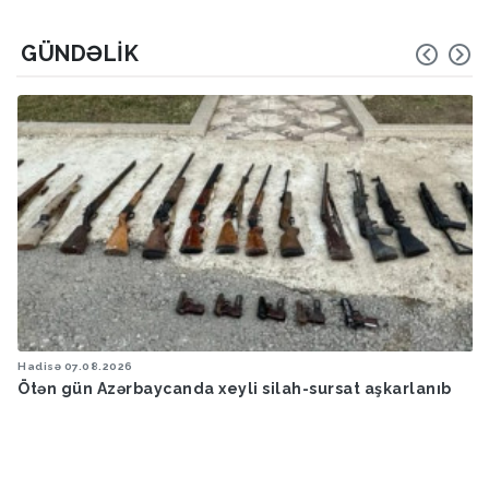
GÜNDƏLIK
Hadisə
07.08.2026
Ötən gün Azərbaycanda xeyli silah-sursat aşkarlanıb