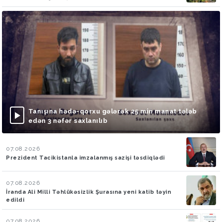
Tanışına hədə-qorxu gələrək 25 min manat tələb
edən 3 nəfər saxlanılıb
07.08.2026
Prezident Tacikistanla imzalanmış sazişi təsdiqlədi
07.08.2026
İranda Ali Milli Təhlükəsizlik Şurasına yeni katib təyin
edildi
07.08.2026