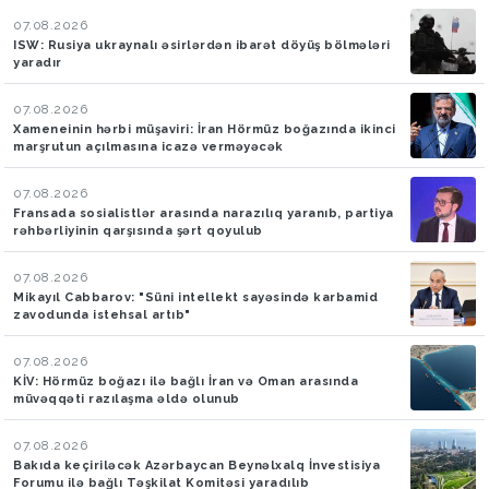
07.08.2026
ISW: Rusiya ukraynalı əsirlərdən ibarət döyüş bölmələri
yaradır
07.08.2026
Xameneinin hərbi müşaviri: İran Hörmüz boğazında ikinci
marşrutun açılmasına icazə verməyəcək
07.08.2026
Fransada sosialistlər arasında narazılıq yaranıb, partiya
rəhbərliyinin qarşısında şərt qoyulub
07.08.2026
Mikayıl Cabbarov: "Süni intellekt sayəsində karbamid
zavodunda istehsal artıb"
07.08.2026
KİV: Hörmüz boğazı ilə bağlı İran və Oman arasında
müvəqqəti razılaşma əldə olunub
07.08.2026
Bakıda keçiriləcək Azərbaycan Beynəlxalq İnvestisiya
Forumu ilə bağlı Təşkilat Komitəsi yaradılıb