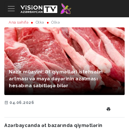
Ana səhifə
Ölkə
Ölkə
Nazir müavini: Ət qiymətləri istehsalın
artması və maya dəyərinin azalması
hesabına sabitləşə bilər
04.06.2026
Azərbaycanda ət bazarında qiymətlərin