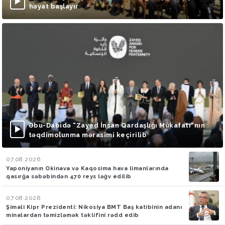
həyat başlayır
Əbu-Dabidə “Zayed İnsan Qardaşlığı Mükafatı”nın
təqdimolunma mərasimi keçirilib
07.08.2026
Yaponiyanın Okinava və Kaqosima hava limanlarında
qasırğa səbəbindən 470 reys ləğv edilib
07.08.2026
Şimali Kipr Prezidenti: Nikosiya BMT Baş katibinin adanı
minalardan təmizləmək təklifini rədd edib