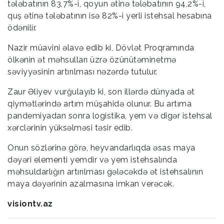
tələbatının 83,7%-i, qoyun ətinə tələbatının 94,2%-i,
quş ətinə tələbatının isə 82%-i yerli istehsal hesabına
ödənilir.
Nazir müavini əlavə edib ki, Dövlət Proqramında
ölkənin ət məhsulları üzrə özünütəminetmə
səviyyəsinin artırılması nəzərdə tutulur.
Zaur Əliyev vurğulayıb ki, son illərdə dünyada ət
qiymətlərində artım müşahidə olunur. Bu artıma
pandemiyadan sonra logistika, yem və digər istehsal
xərclərinin yüksəlməsi təsir edib.
Onun sözlərinə görə, heyvandarlıqda əsas maya
dəyəri elementi yemdir və yem istehsalında
məhsuldarlığın artırılması gələcəkdə ət istehsalının
maya dəyərinin azalmasına imkan verəcək.
visiontv.az