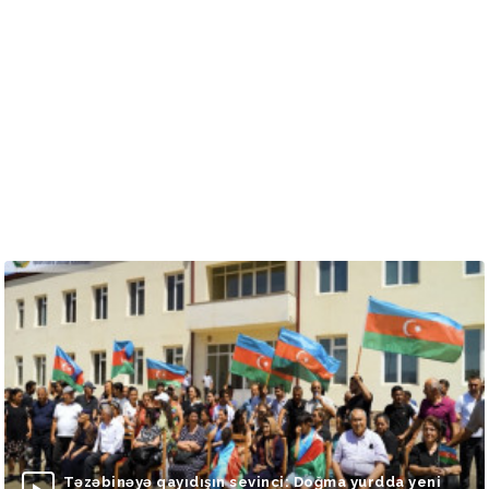
Təzəbinəyə qayıdışın sevinci: Doğma yurdda yeni