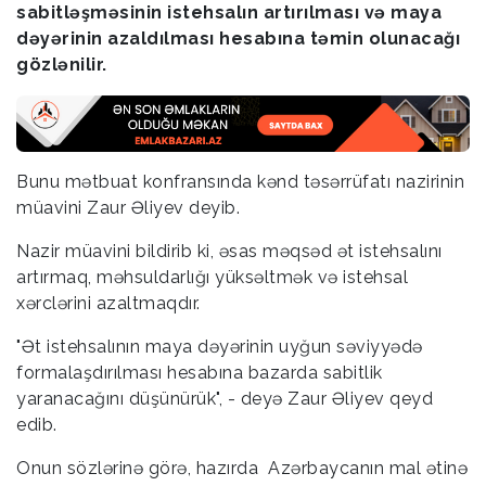
sabitləşməsinin istehsalın artırılması və maya
dəyərinin azaldılması hesabına təmin olunacağı
gözlənilir.
Bunu mətbuat konfransında kənd təsərrüfatı nazirinin
müavini Zaur Əliyev deyib.
Nazir müavini bildirib ki, əsas məqsəd ət istehsalını
artırmaq, məhsuldarlığı yüksəltmək və istehsal
xərclərini azaltmaqdır.
"Ət istehsalının maya dəyərinin uyğun səviyyədə
formalaşdırılması hesabına bazarda sabitlik
yaranacağını düşünürük", - deyə Zaur Əliyev qeyd
edib.
Onun sözlərinə görə, hazırda Azərbaycanın mal ətinə