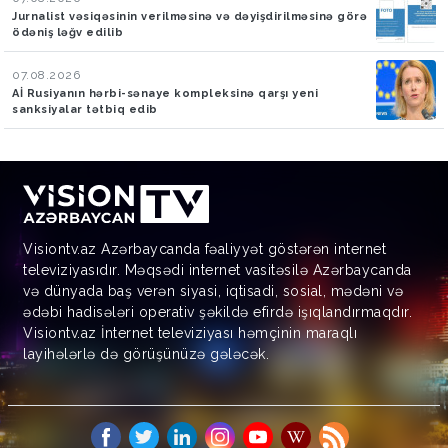
Jurnalist vəsiqəsinin verilməsinə və dəyişdirilməsinə görə
ödəniş ləğv edilib
07.08.2026
Aİ Rusiyanın hərbi-sənaye kompleksinə qarşı yeni
sanksiyalar tətbiq edib
Visiontv.az Azərbaycanda fəaliyyət göstərən internet
televiziyasıdır. Məqsədi internet vasitəsilə Azərbaycanda
və dünyada baş verən siyasi, iqtisadi, sosial, mədəni və
ədəbi hadisələri operativ şəkildə efirdə işıqlandırmaqdır.
Visiontv.az İnternet televiziyası həmçinin maraqlı
layihələrlə də görüşünüzə gələcək.