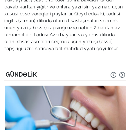
cavab kartları yığılır və onlara yazı işini yazmaq üçün
xüsusi esse vərəqləri paylanılır. Qeyd edək ki, tədrisi
ingilis (alman) dilində olan ixtisaslaşmaları seçmək
üçün yazı işi (esse) tapşırığı üzrə nəticə 2 baldan az
olmamalıdır. Tədrisi Azərbaycan və ya rus dilində
olan ixtisaslaşmaları seçmək üçün yazı işi (esse)
tapşırığı üzrə nəticəyə bal məhdudiyyəti qoyulmur.
GÜNDƏLIK