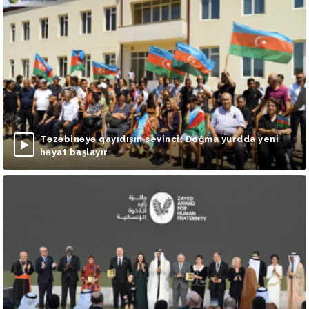
Təzəbinəyə qayıdışın sevinci: Doğma yurdda yeni
həyat başlayır