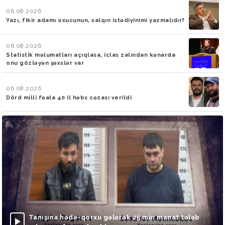
06.08.2026
Yazı, fikir adamı oxucunun, xalqın istədiyinimi yazmalıdır?
06.08.2026
Statistik məlumatları açıqlasa, iclas zalından kənarda
onu gözləyən şəxslər var
06.08.2026
Dörd milli fəala 40 il həbs cəzası verildi
Tanışına hədə-qorxu gələrək 25 min manat tələb