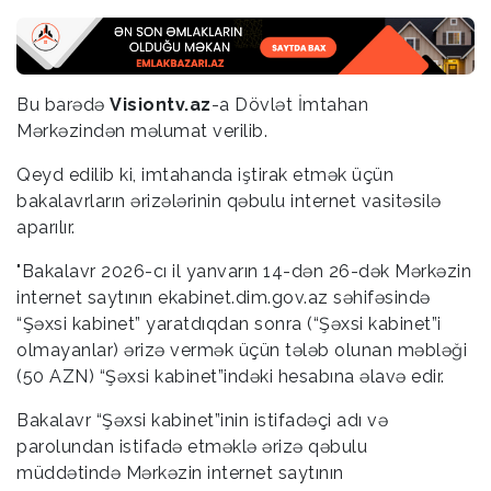
Bu barədə
Visiontv.az
-a Dövlət İmtahan
Mərkəzindən məlumat verilib.
Qeyd edilib ki, imtahanda iştirak etmək üçün
bakalavrların ərizələrinin qəbulu internet vasitəsilə
aparılır.
"Bakalavr 2026-cı il yanvarın 14-dən 26-dək Mərkəzin
internet saytının ekabinet.dim.gov.az səhifəsində
“Şəxsi kabinet” yaratdıqdan sonra (“Şəxsi kabinet”i
olmayanlar) ərizə vermək üçün tələb olunan məbləği
(50 AZN) “Şəxsi kabinet”indəki hesabına əlavə edir.
Bakalavr “Şəxsi kabinet”inin istifadəçi adı və
parolundan istifadə etməklə ərizə qəbulu
müddətində Mərkəzin internet saytının