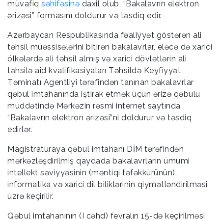
müvafiq
səhifəsinə
daxil olub, “Bakalavrın elektron
ərizəsi” formasını doldurur və təsdiq edir.
Azərbaycan Respublikasında fəaliyyət göstərən ali
təhsil müəssisələrini bitirən bakalavrlar, eləcə də xarici
ölkələrdə ali təhsil almış və xarici dövlətlərin ali
təhsilə aid kvalifikasiyaları Təhsildə Keyfiyyət
Təminatı Agentliyi tərəfindən tanınan bakalavrlar
qəbul imtahanında iştirak etmək üçün ərizə qəbulu
müddətində Mərkəzin rəsmi internet saytında
“Bakalavrın elektron ərizəsi”ni doldurur və təsdiq
edirlər.
Magistraturaya qəbul imtahanı DİM tərəfindən
mərkəzləşdirilmiş qaydada bakalavrların ümumi
intellekt səviyyəsinin (məntiqi təfəkkürünün),
informatika və xarici dil biliklərinin qiymətləndirilməsi
üzrə keçirilir.
Qəbul imtahanının (I cəhd) fevralın 15-də keçirilməsi