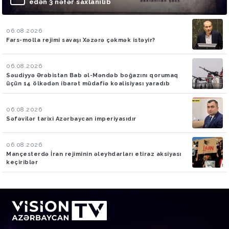
edən 3 nəfər saxlanılıb
06.08.2026
Fars-molla rejimi savaşı Xəzərə çəkmək istəyir?
06.08.2026
Səudiyyə Ərəbistan Bab əl-Məndəb boğazını qorumaq
üçün 14 ölkədən ibarət müdafiə koalisiyası yaradıb
06.08.2026
Səfəvilər tarixi Azərbaycan imperiyasıdır
06.08.2026
Mançesterdə İran rejiminin əleyhdarları etiraz aksiyası
keçiriblər