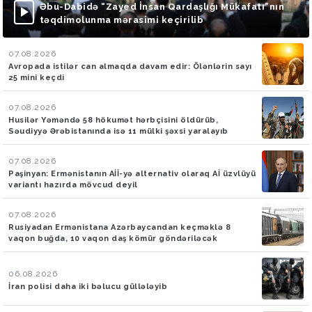
Əbu-Dabidə “Zayed İnsan Qardaşlığı Mükafatı”nın
təqdimolunma mərasimi keçirilib
07.08.2026
Avropada istilər can almaqda davam edir: Ölənlərin sayı
25 mini keçdi
07.08.2026
Husilər Yəməndə 58 hökumət hərbçisini öldürüb,
Səudiyyə Ərəbistanında isə 11 mülki şəxsi yaralayıb
07.08.2026
Paşinyan: Ermənistanın Aİİ-yə alternativ olaraq Aİ üzvlüyü
variantı hazırda mövcud deyil
07.08.2026
Rusiyadan Ermənistana Azərbaycandan keçməklə 8
vaqon buğda, 10 vaqon daş kömür göndəriləcək
06.08.2026
İran polisi daha iki bəlucu güllələyib