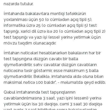
nəzərdə tutulur.
İmtahanda bakalavrlara məntiqi təfəkkürün
yoxlanılması üçün 50 (o cümlədən açıq tipli 5),
informatika üzrə 25 (o cümlədən açıq tipli 5) test
tapşırığı, xarici dil üzrə isə 20 (o cümlədən açıq tipli 2)
test tapşırığı və yazı işi (esse) yerinə yetirmək üçün
mövzu təqdim olunacaqdır.
İmtahan nəticələri hesablanarkən bakalavrın hər bir
test tapşırığına düzgün cavabı bir balla
qiymətləndirilir, səhv cavablar düzgün cavabların
nəticəsinə təsir göstərmir, esse maksimum 5 balla
qiymətləndirilir. Beləliklə, imtahanda əldə oluna bilən
maksimal nəticə 100 baldır", - məlumatda qeyd edilib.
Qəbul imtahanında test tapşırıqlarının
cavablandırılmasına 3 saat, yazı işini (esseni) yerinə
yetirmək üçün isə 30 dəqiqə, cəmi 3 saat 30 dəqiqə
vaxt ayrılır. 3 saat bitdikdən sonra bakalavrlardan