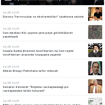
05.08.2026
Durovu "terrorçular və ekstremistlər" siyahısına salınıb
05.08.2026
İran mediası Kür çayının yeni peyk görüntülərini
yayımlayıb
05.08.2026
İraqda Sadiq Şirazinin tərəfdarları ilə İran rejimi
tərəfdarları arasında toqquşma yaşanıb
05.08.2026
Abbas Əraqçi Pakistana səfər edəcək
05.08.2026
Senator Kennedi: "Rejimlə razılaşmamağı pis
razılaşmadan üstün tuturam"
05.08.2026