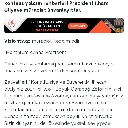
konfessiyaların rəhbərləri Prezident İlham
Əliyevə müraciət ünvanlayıblar.
Visiontv.az
müraciəti təqdim edir:
"Möhtərəm cənab Prezident.
Cənabınızı salamlamaqdan, səmimi arzu və xeyir-
dualarımızı Sizə yetirməkdən şərəf duyuruq.
Zati-aliləri, “Konstitusiya və Suverenlik İli” elan
etdiyiniz 2025-ci ildə - Böyük Qarabağ Zəfərinin 5-ci
ildönümü ərəfəsində Azərbaycan xalqına yaşatdığınız
misilsiz qürur və sevincə görə Azərbaycan din
xadimlərinin və dindarlarının dərin minnətdarlığını
Cənabınıza ifadə etməkdən böyük şərəf duyuruq.
Sizin dünyanın lider ölkəsində yüksək səviyyədə