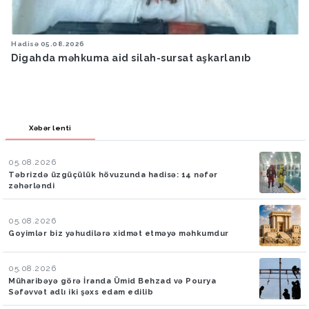
Hava
05.08.2026
lah-sursat aşkarlanıb
Bakıya yağış yağacaq
Xəbər lenti
05.08.2026
Təbrizdə üzgüçülük hövuzunda hadisə: 14 nəfər
zəhərləndi
05.08.2026
Goyimlər biz yəhudilərə xidmət etməyə məhkumdur
05.08.2026
Müharibəyə görə İranda Ümid Behzad və Pourya
Səfəvvət adlı iki şəxs edam edilib