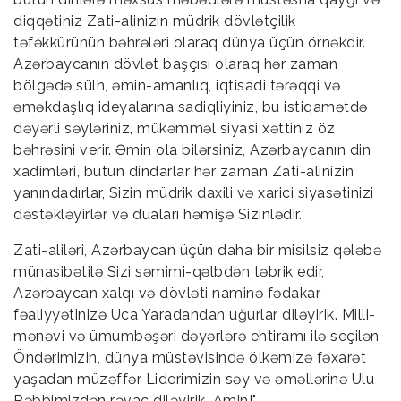
diqqətiniz Zati-alinizin müdrik dövlətçilik
təfəkkürünün bəhrələri olaraq dünya üçün örnəkdir.
Azərbaycanın dövlət başçısı olaraq hər zaman
bölgədə sülh, əmin-amanlıq, iqtisadi tərəqqi və
əməkdaşlıq ideyalarına sadiqliyiniz, bu istiqamətdə
dəyərli səyləriniz, mükəmməl siyasi xəttiniz öz
bəhrəsini verir. Əmin ola bilərsiniz, Azərbaycanın din
xadimləri, bütün dindarlar hər zaman Zati-alinizin
yanındadırlar, Sizin müdrik daxili və xarici siyasətinizi
dəstəkləyirlər və duaları həmişə Sizinlədir.
Zati-aliləri, Azərbaycan üçün daha bir misilsiz qələbə
münasibətilə Sizi səmimi-qəlbdən təbrik edir,
Azərbaycan xalqı və dövləti naminə fədakar
fəaliyyətinizə Uca Yaradandan uğurlar diləyirik. Milli-
mənəvi və ümumbəşəri dəyərlərə ehtiramı ilə seçilən
Öndərimizin, dünya müstəvisində ölkəmizə fəxarət
yaşadan müzəffər Liderimizin səy və əməllərinə Ulu
Rəbbimizdən rəvac diləyirik. Amin!"