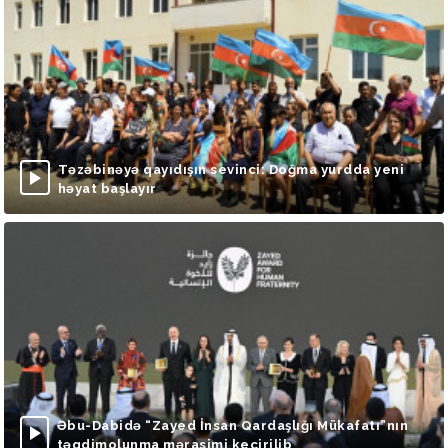
Təzəbinəyə qayıdışın sevinci: Doğma yurdda yeni
həyat başlayır
Əbu-Dabidə “Zayed İnsan Qardaşlığı Mükafatı”nın
təqdimolunma mərasimi keçirilib