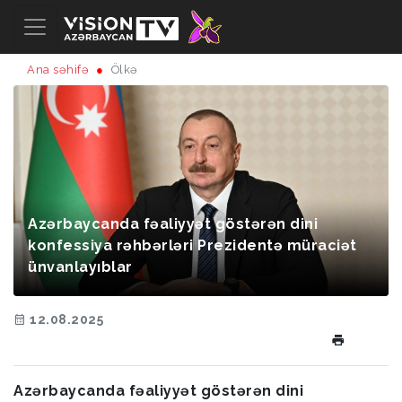
Ana səhifə
Ölkə
Azərbaycanda fəaliyyət göstərən dini
konfessiya rəhbərləri Prezidentə müraciət
ünvanlayıblar
12.08.2025
Azərbaycanda fəaliyyət göstərən dini