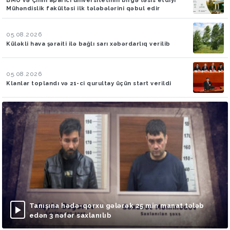
BMU və Çinin aparıcı universitetinin birgə təsis etdiyi
Mühəndislik fakültəsi ilk tələbələrini qəbul edir
05.08.2026
Küləkli hava şəraiti ilə bağlı sarı xəbərdarlıq verilib
05.08.2026
Klanlar toplandı və 21-ci qurultay üçün start verildi
Tanışına hədə-qorxu gələrək 25 min manat tələb
edən 3 nəfər saxlanılıb