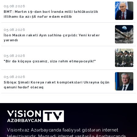
05.08.2026
BMT: Martın 19-dan bəri İranda milli təhlükəsizlik
ittihamı ilə azı 56 nəfər edam edilib
05.08.2026
İlon Maskın raketi Ayın səthinə çırpıldı: Yeni krater
yarandı
05.08.2026
"Bir də küçəyə çıxsanız, sizə rəhm etməyəcəyik!"
05.08.2026
Sibiqa: Şimali Koreya raket kompleksləri Ukrayna üçün
qanuni hədəf olacaq
Visiontv.az Azərbaycanda fəaliyyət göstərən internet
televiziyasıdır. Məqsədi internet vasitəsilə Azərbaycanda