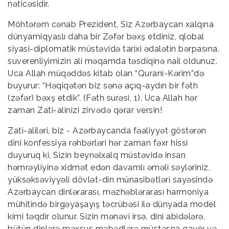
nəticəsidir.
Möhtərəm cənab Prezident, Siz Azərbaycan xalqına
dünyamiqyaslı daha bir Zəfər bəxş etdiniz, qlobal
siyasi-diplomatik müstəvidə tarixi ədalətin bərpasına,
suverenliyimizin ali məqamda təsdiqinə nail oldunuz.
Uca Allah müqəddəs kitab olan “Qurani-Kərim”də
buyurur: “Həqiqətən biz sənə açıq-aydın bir fəth
(zəfər) bəxş etdik”. (Fəth surəsi, 1). Uca Allah hər
zaman Zati-alinizi zirvədə qərar versin!
Zati-aliləri, biz - Azərbaycanda fəaliyyət göstərən
dini konfessiya rəhbərləri hər zaman fəxr hissi
duyuruq ki, Sizin beynəlxalq müstəvidə insan
həmrəyliyinə xidmət edən davamlı əməli səyləriniz,
yüksəksəviyyəli dövlət-din münasibətləri sayəsində
Azərbaycan dinlərarası, məzhəblərarası harmoniya
mühitində birgəyaşayış təcrübəsi ilə dünyada model
kimi təqdir olunur. Sizin mənəvi irsə, dini abidələrə,
bütün dinlərə məxsus məbədlərə müstəsna qayğı və