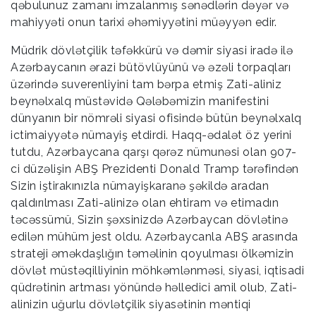
qəbulunuz zamanı imzalanmış sənədlərin dəyər və
mahiyyəti onun tarixi əhəmiyyətini müəyyən edir.
Müdrik dövlətçilik təfəkkürü və dəmir siyasi iradə ilə
Azərbaycanın ərazi bütövlüyünü və əzəli torpaqları
üzərində suverenliyini tam bərpa etmiş Zati-aliniz
beynəlxalq müstəvidə Qələbəmizin manifestini
dünyanın bir nömrəli siyasi ofisində bütün beynəlxalq
ictimaiyyətə nümayiş etdirdi. Haqq-ədalət öz yerini
tutdu, Azərbaycana qarşı qərəz nümunəsi olan 907-
ci düzəlişin ABŞ Prezidenti Donald Tramp tərəfindən
Sizin iştirakınızla nümayişkaranə şəkildə aradan
qaldırılması Zati-alinizə olan ehtiram və etimadın
təcəssümü, Sizin şəxsinizdə Azərbaycan dövlətinə
edilən mühüm jest oldu. Azərbaycanla ABŞ arasında
strateji əməkdaşlığın təməlinin qoyulması ölkəmizin
dövlət müstəqilliyinin möhkəmlənməsi, siyasi, iqtisadi
qüdrətinin artması yönündə həlledici amil olub, Zati-
alinizin uğurlu dövlətçilik siyasətinin məntiqi