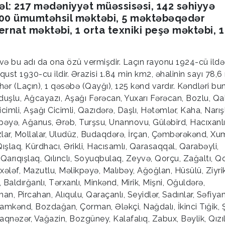
vvəl: 217 mədəniyyət müəssisəsi, 142 səhiyyə
 100 ümumtəhsil məktəbi, 5 məktəbəqədər
ernat məktəbi, 1 orta texniki peşə məktəbi, 1
 və bu adı da ona özü vermişdir. Laçın rayonu 1924-cü ildə
qust 1930-cu ildir. Ərazisi 1.84 min km2, əhalinin sayı 78,6
hər (Laçın), 1 qəsəbə (Qayğı), 125 kənd vardır. Kəndləri bun
duşlu, Ağcayazı, Aşağı Fərəcan, Yuxarı Fərəcan, Bozlu, Qa
cimli, Aşağı Cicimli, Qazıdərə, Daşlı, Hətəmlər, Kaha, Narışl
ipəyə, Ağanus, Ərəb, Turşsu, Unannovu, Güləbird, Hacıxanlı
azlar, Mollalar, Uludüz, Budaqdərə, İrçan, Çəmbərəkənd, Xu
Qışlaq, Kürdhacı, Ərikli, Hacısamlı, Qarasaqqal, Qarabəyli,
Qarıqışlaq, Qılınclı, Soyuqbulaq, Zeyvə, Qorçu, Zağaltı, Q
xələf, Mazutlu, Məlikpəyə, Malıbəy, Ağoğlan, Hüsülü, Ziyrik
Baldırğanlı, Tərxanlı, Minkənd, Mirik, Mişni, Oğuldərə,
n, Pircahan, Alıqulu, Qaraçanlı, Seyidlər, Sadınlar, Səfiyan
 Şamkənd, Bozdağan, Çorman, Ələkçi, Nağdalı, İkinci Tığik, 
nəzər, Vağazin, Bozgüney, Kalafalıq, Zabux, Bəylik, Qızı