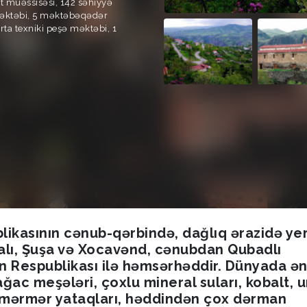
ət müəssisəsi, 142 səhiyyə
məktəbi, 5 məktəbəqədər
rta texniki peşə məktəbi, 1
ikasının cənub-qərbində, dağlıq ərazidə yerl
alı, Şuşa və Xocavənd, cənubdan Qubadlı
an Respublikası ilə həmsərhəddir. Dünyada ə
ğac meşələri, çoxlu mineral suları, kobalt, u
gli mərmər yataqları, həddindən çox dərman