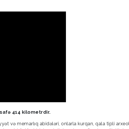
safə 414 kilometrdir.
ət və memarlıq abidələri, onlarla kurqan, qala tipli arxeo