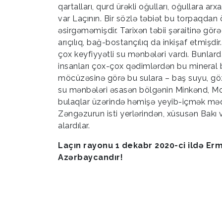
qartalları, qurd ürəkli oğulları, oğullara arx
var Laçının. Bir sözlə təbiət bu torpaqdan ö
əsirgəməmişdir. Tarixən təbii şəraitinə gör
arıçılıq, bağ-bostançılıq da inkişaf etmişdi
çox keyfiyyətli su mənbələri vardı. Bunlard
insanları çox-çox qədimlərdən bu mineral b
möcüzəsinə görə bu sulara – baş suyu, göz 
su mənbələri əsasən bölgənin Minkənd, Mol
bulaqlar üzərində həmişə yeyib-içmək məqsə
Zəngəzurun isti yerlərindən, xüsusən Bakı 
alardılar.
Laçın rayonu 1 dekabr 2020-ci ildə Er
Azərbaycandır!