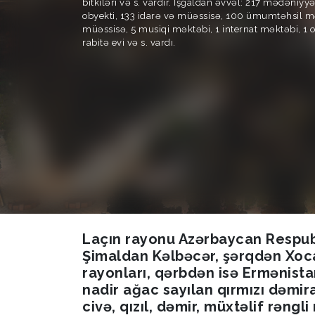
bitkiləri və s. vardır. İşğaldan əvvəl: 217 mədəniyy
obyekti, 133 idarə və müəssisə, 100 ümumtəhsil 
müəssisə, 5 musiqi məktəbi, 1 internat məktəbi, 1 o
rabitə evi və s. vardı.
Laçın rayonu Azərbaycan Respubl
Şimaldan Kəlbəcər, şərqdən Xoc
rayonları, qərbdən isə Ermənist
nadir ağac sayılan qırmızı dəmira
civə, qızıl, dəmir, müxtəlif rən