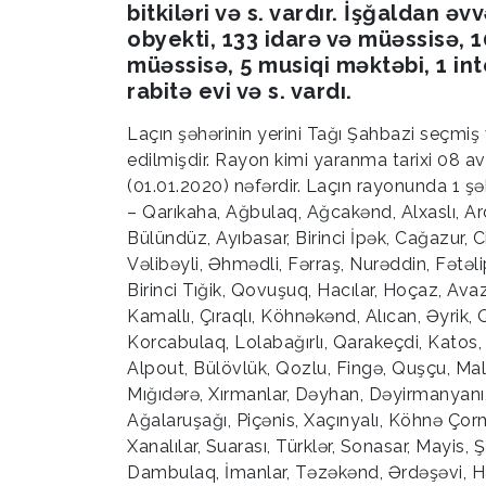
bitkiləri və s. vardır. İşğaldan ə
obyekti, 133 idarə və müəssisə,
müəssisə, 5 musiqi məktəbi, 1 int
rabitə evi və s. vardı.
Laçın şəhərinin yerini Tağı Şahbazi seçmiş
edilmişdir. Rayon kimi yaranma tarixi 08 av
(01.01.2020) nəfərdir. Laçın rayonunda 1 şə
– Qarıkaha, Ağbulaq, Ağcakənd, Alxaslı, Ar
Bülündüz, Ayıbasar, Birinci İpək, Cağazur, Ci
Vəlibəyli, Əhmədli, Fərraş, Nurəddin, Fətəl
Birinci Tığik, Qovuşuq, Hacılar, Hoçaz, Av
Kamallı, Çıraqlı, Köhnəkənd, Alıcan, Əyrik, 
Korcabulaq, Lolabağırlı, Qarakeçdi, Katos, 
Alpout, Bülövlük, Qozlu, Fingə, Quşçu, Mal
Mığıdərə, Xırmanlar, Dəyhan, Dəyirmanyanı, 
Ağalaruşağı, Piçənis, Xaçınyalı, Köhnə Çorma
Xanalılar, Suarası, Türklər, Sonasar, Mayis,
Dambulaq, İmanlar, Təzəkənd, Ərdəşəvi, Haq