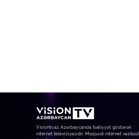
Visiontv.az Azərbaycanda fəaliyyət göstərən
internet televiziyasıdır. Məqsədi internet vasitəsi