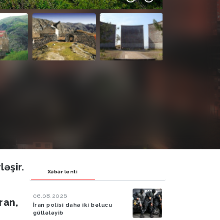
əşir.
Xəbər lenti
n
06.08.2026
ran,
İran polisi daha iki bəlucu
güllələyib