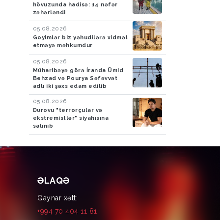
hövuzunda hadisə: 14 nəfər
zəhərləndi
05.08.2026
Goyimlər biz yəhudilərə xidmət
etməyə məhkumdur
05.08.2026
Müharibəyə görə İranda Ümid
Behzad və Pourya Səfəvvət
adlı iki şəxs edam edilib
05.08.2026
Durovu "terrorçular və
ekstremistlər" siyahısına
salınıb
ƏLAQƏ
Qaynar xətt:
+994 70 404 11 81