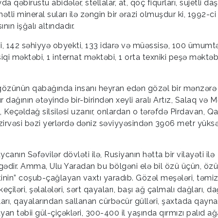
 qəbirüstü abidələr, stellalar, at, qoç fiqurları, süjetli daşl
ətli mineral suları ilə zəngin bir ərazi olmuşdur ki, 1992-ci i
n işğalı altındadır.
, 142 səhiyyə obyekti, 133 idarə və müəssisə, 100 ümumtə
 məktəbi, 1 internat məktəbi, 1 orta texniki peşə məktəbi
n gözünün qabağında insanı heyran edən gözəl bir mənzərə
 dağının ətəyində bir-birindən xeyli aralı Artız, Salaq və M
 Keçəldağ silsiləsi uzanır, onlardan o tərəfdə Pirdavan, Q
 zirvəsi bəzi yerlərdə dəniz səviyyəsindən 3906 metr yüksə
canın Səfəvilər dövləti ilə, Rusiyanın hətta bir vilayəti ilə
gədir. Amma, Ulu Yaradan bu bölgəni elə bil özü üçün, öz
inin” coşub-çağlayan vaxtı yaradıb. Gözəl meşələri, təmi
keçiləri, şəlalələri, sərt qayaları, başı ağ çalmalı dağları, d
arı, qayalarından sallanan cürbəcür gülləri, şaxtada qayn
yan təbii gül-çiçəkləri, 300-400 il yaşında qırmızı palıd ağa