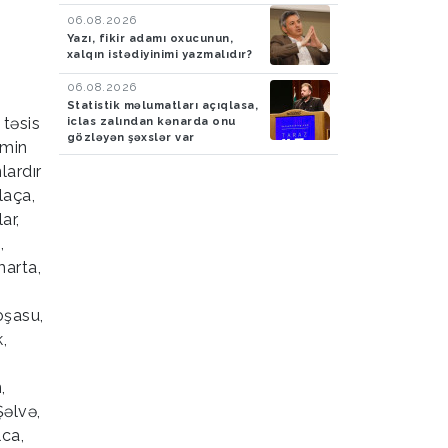
06.08.2026
Yazı, fikir adamı oxucunun,
xalqın istədiyinimi yazmalıdır?
06.08.2026
Statistik məlumatları açıqlasa,
 təsis
iclas zalından kənarda onu
gözləyən şəxslər var
 min
lardır
laça,
ar,
,
marta,
oşasu,
,
,
Şəlvə,
lca,