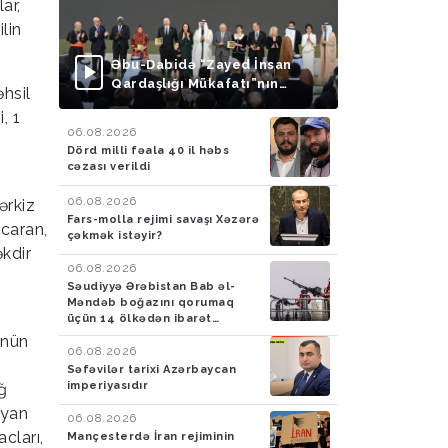
ar,
lin
Əbu-Dabidə “Zayed İnsan
Qardaşlığı Mükafatı”nın
hsil
təqdimolunma mərasimi
, 1
keçirilib
06.08.2026
Dörd milli fəala 40 il həbs
cəzası verildi
06.08.2026
ərkiz
Fars-molla rejimi savaşı Xəzərə
acaran,
çəkmək istəyir?
kdir
06.08.2026
Səudiyyə Ərəbistan Bab əl-
Məndəb boğazını qorumaq
üçün 14 ölkədən ibarət
müdafiə koalisiyası yaradıb
ünün
06.08.2026
z
Səfəvilər tarixi Azərbaycan
imperiyasıdır
ağ
ayan
06.08.2026
cları,
Mançesterdə İran rejiminin