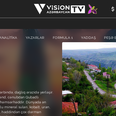
ANALİTİKA
YAZARLAR
FORMULA 1
YADDAŞ
PEŞƏ E
bində, dağlıq ərazidə yerləşir.
vənd, cənubdan Qubadlı
lə həmsərhəddir. Dünyada ən
u mineral suları, kobalt, uran,
arı, həddindən çox dərman