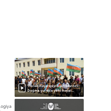
Təzəbinəyə qayıdışın sevinci:
Doğma yurdda yeni həyat
başlayır
logiya