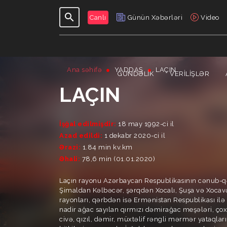
Canlı
Günün Xəbərləri
Video
Ana səhifə
YADDAŞ
LAÇIN
GÜNDƏLIK
VERILIŞLƏR
LAÇIN
İşğal edilmişdir:
18 may 1992-ci il
Azad edildi:
1 dekabr 2020-ci il
Ərazi:
1.84 min kv.km
Əhali:
78,6 min (01.01.2020)
Laçın rayonu Azərbaycan Respublikasının cənub-qər
Şimaldan Kəlbəcər, şərqdən Xocalı, Şuşa və Xoca
rayonları, qərbdən isə Ermənistan Respublikası i
nadir ağac sayılan qırmızı dəmirağac meşələri, çoxl
civə, qızıl, dəmir, müxtəlif rəngli mərmər yataql