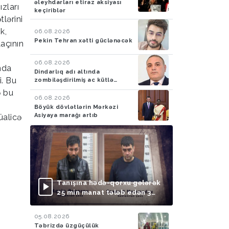
əleyhdarları etiraz aksiyası
ızları
keçiriblər
lərini
k,
06.08.2026
Pekin Tehran xətti güclənəcək
Laçının
06.08.2026
nda
Dindarlıq adı altında
i. Bu
zombiləşdirilmiş ac kütlə…
ə bu
06.08.2026
Böyük dövlətlərin Mərkəzi
Asiyaya marağı artıb
üalicə
Tanışına hədə-qorxu gələrək
25 min manat tələb edən 3
nəfər saxlanılıb
05.08.2026
Təbrizdə üzgüçülük