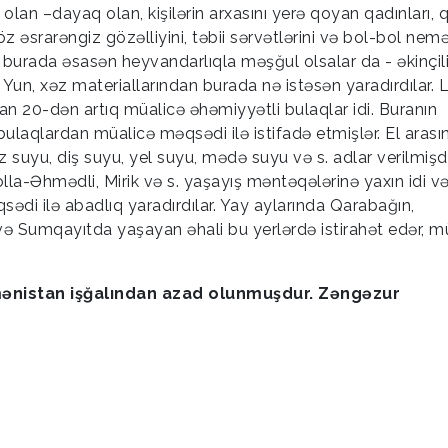
a olan –dayaq olan, kişilərin arxasını yerə qoyan qadınları, q
z əsrarəngiz gözəlliyini, təbii sərvətlərini və bol-bol nemət
ə burada əsasən heyvandarlıqla məşğul olsalar da - əkinçili
r. Yun, xəz materiallarından burada nə istəsən yaradırdılar. 
an 20-dən artıq müalicə əhəmiyyətli bulaqlar idi. Buranın
ulaqlardan müalicə məqsədi ilə istifadə etmişlər. El arası
suyu, diş suyu, yel suyu, mədə suyu və s. adlar verilmişd
la-Əhmədli, Mirik və s. yaşayış məntəqələrinə yaxın idi v
di ilə abadlıq yaradırdılar. Yay aylarında Qarabağın,
və Sumqayıtda yaşayan əhali bu yerlərdə istirahət edər, m
mənistan işğalından azad olunmuşdur. Zəngəzur