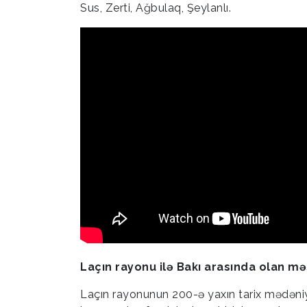
Sus, Zerti, Ağbulaq, Şeylanlı.
Laçın rayonu ilə Bakı arasında olan mə
Laçın rayonunun 200-ə yaxın tarix mədəniyy