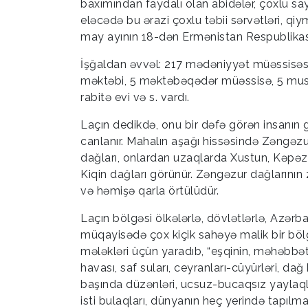
baxımından faydalı olan abidələr, çoxlu sayda
eləcədə bu ərazi çoxlu təbii sərvətləri, qiym
may ayının 18-dən Ermənistan Respublikasını
İşğaldan əvvəl: 217 mədəniyyət müəssisəsi
məktəbi, 5 məktəbəqədər müəssisə, 5 musiqi
rabitə evi və s. vardı.
Laçın dedikdə, onu bir dəfə görən insanı
canlanır. Mahalın aşağı hissəsində Zəngəzur
dağları, onlardan uzaqlarda Xustun, Kəpəz,
Kiqin dağları görünür. Zəngəzur dağlarının
və həmişə qarla örtülüdür.
Laçın bölgəsi ölkələrlə, dövlətlərlə, Azərbay
müqayisədə çox kiçik sahəyə malik bir böl
mələkləri üçün yaradıb, “eşqinin, məhəbbət
havası, saf suları, ceyranları-cüyürləri, dağ 
başında düzənləri, ucsuz-bucaqsız yaylaql
isti bulaqları, dünyanın heç yerində tapılma