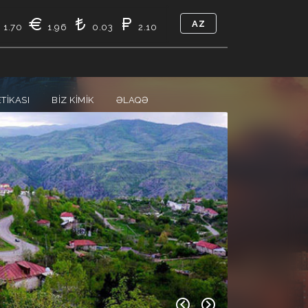
AZ
1.70
1.96
0.03
2.10
TIKASI
BIZ KIMIK
ƏLAQƏ