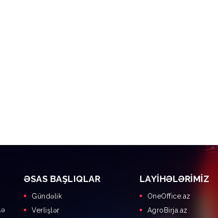
ƏSAS BAŞLIQLAR
LAYIHƏLƏRIMIZ
Gündəlik
OneOffice.az
lə
Verlişlər
AgroBirja.az