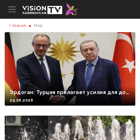
Главная
Mир
Эрдоган: Турция прилагает усилия для дол
госрочного мира между Россией и Украин
29.06.2026
ой