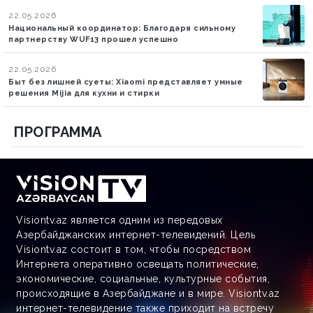
22.05.2026
Национальный координатор: Благодаря сильному
партнерству WUF13 прошел успешно
22.05.2026
Быт без лишней суеты: Xiaomi представляет умные
решения Mijia для кухни и стирки
ПРОГРАММА
Visiontv.az является одним из передовых
Азербайджанских интернет-телевидений. Цель
Visiontv.az состоит в том, чтобы посредством
Интернета оперативно освещать политические,
экономические, социальные, культурные события,
происходящие в Азербайджане и в мире. Visiontv.az
интернет-телевидение также приходит на встречу