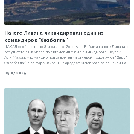
На юге Ливана ликвидирован один из
командиров "Хезболлы"
ЦАХАЛ сообщает, что 8 июля в районе Аль-Баблия на юге Ливана в
результате авиаудара по автомобилю был ликвидирован Хусейн
Али Мазхар - командир подразделения огневой поддержки "Бадр"
("Хезболла") в секторе Захрани, передает Visiontv.az со ссылкой на
newsru.co.il.
09.07.2025