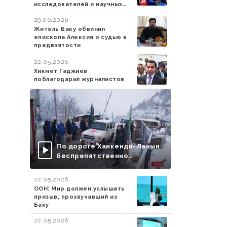
исследователей и научных
сотрудников из более чем 20
29.06.2026
стран
Житель Баку обвинил
епископа Алексия и судью в
предвзятости
22.05.2026
Хикмет Гаджиев
поблагодарил журналистов
По дороге Ханкенди-Лачын
беспрепятственно
проехали еще 13
автомобилей миротворцев
22.05.2026
ООН: Мир должен услышать
призыв, прозвучавший из
Баку
22.05.2026