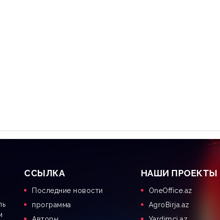
CСЫЛКА
НАШИ ПРОЕКТЫ
Последние новости
OneOffice.az
ль
программа
AgroBirja.az
м
Aвторы
Yardimci.az