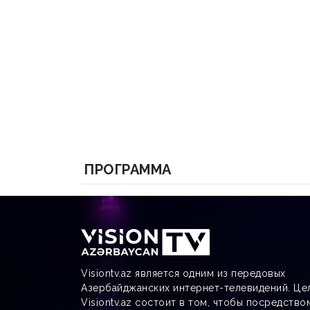
ПРОГРАММА
Visiontv.az является одним из передовых
Азербайджанских интернет-телевидений. Це
Visiontv.az состоит в том, чтобы посредство