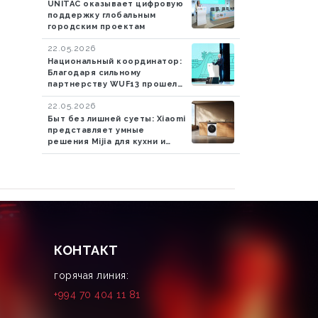
UNITAC оказывает цифровую
поддержку глобальным
городским проектам
22.05.2026
Национальный координатор:
Благодаря сильному
партнерству WUF13 прошел
успешно
22.05.2026
Быт без лишней суеты: Xiaomi
представляет умные
решения Mijia для кухни и
стирки
КОНТАКТ
горячая линия:
+994 70 404 11 81