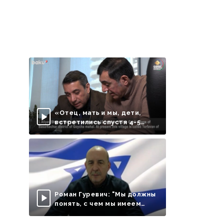
«Отец, мать и мы, дети,
встретились спустя 4-5
месяцев»
Роман Гуревич: "Мы должны
понять, с чем мы имеем
дело..." - ВИДЕО