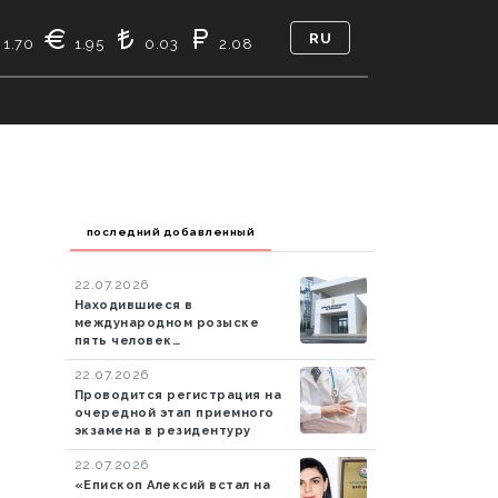
RU
1.70
1.95
0.03
2.08
PEŞƏ ETIKASI
КТО МЫ
КОНТАКТ
последний добавленный
22.07.2026
Находившиеся в
международном розыске
пять человек
экстрадированы в
22.07.2026
Азербайджан
Проводится регистрация на
очередной этап приемного
экзамена в резидентуру
22.07.2026
«Епископ Алексий встал на