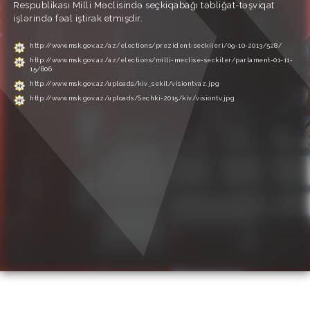
Respublikası Milli Məclisində seçkiqabağı təbliğat-təşviqat
işlərində fəal iştirak etmişdir.
http://www.msk.gov.az/az/elections/prezident-seckileri/09-10-2013/528/
http://www.msk.gov.az/az/elections/milli-meclise-seckiler/parlament-01-11-
15/806
http://www.msk.gov.az/uploads/kiv_sekil/visiontvaz.jpg
http://www.msk.gov.az/uploads/Sechki-2015/kiv/visiontv.jpg