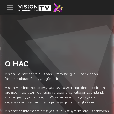
О НАС
Vision TV internet televiziyası 1 may 2013-cü il tarixindən
fasiləsiz olaraq fəaliyyət göstərir.
Visiontv.az internet televiziyası 09.10.2013 tarixində keçirilən
prezident seçkilərində radio və televiziya kateqoriyasında ilk
sırada qeydiyyatdan keçib. MSK-dan rəsmi qeydiyyatdan
keçərək namizədlərin təbliğat təşviqat işində iştirak edib.
Visiontv.az internet televiziyası 01.11.2015 tarixində Azərbaycan