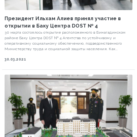
Президент Ильхам Алиев принял участие в
открытии в Баку Центра DOST № 4
30 марта состоялось открытие расположенного в Бинагадинском
районе Баку Центра DOST № 4 Агентства по устойчивому и
оперативному социальному обеспечению, подведомственного
Министерству труда и социальной защиты населения. Как
сообщает Visiontv.az, президент Азербайджанской Республики
30.03.2021
Ильхам Алиев принял участие в церемонии открытия. Глава
государства ознакомился с условиями, созданными в центре.