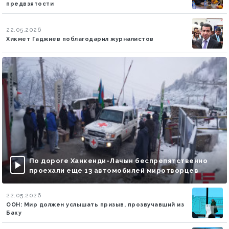
предвзятости
22.05.2026
Хикмет Гаджиев поблагодарил журналистов
По дороге Ханкенди-Лачын беспрепятственно
проехали еще 13 автомобилей миротворцев
22.05.2026
ООН: Мир должен услышать призыв, прозвучавший из
Баку