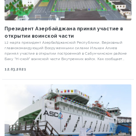
Президент Азербайджана принял участие в
открытии воинской части
12 марта президент Азербайджанской Республики, Верховный
главнокомандующий Вооруженными силами Ильхам Алиев
принял участие в открытии построенной в Сабунчинском районе
Баку "Н-ской" воинской части Внутренних войск. Как сообщает
Visiontv.az , министр внутренних дел, генерал-полковник Вилаят
12.03.2021
Эйвазов отдал рапорт президенту Азербайджана, Верховному
главнокомандующему Ильхаму Алиеву.