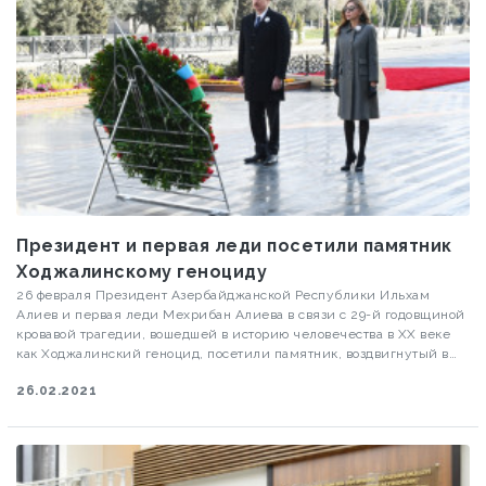
Президент и первая леди посетили памятник
Ходжалинскому геноциду
26 февраля Президент Азербайджанской Республики Ильхам
Алиев и первая леди Мехрибан Алиева в связи с 29-й годовщиной
кровавой трагедии, вошедшей в историю человечества в ХХ веке
как Ходжалинский геноцид, посетили памятник, воздвигнутый в
Хатаинском районе Баку в память о жертвах трагических событий.
26.02.2021