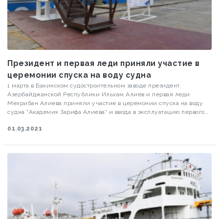
Президент и первая леди приняли участие в
церемонии спуска на воду судна
1 марта в Бакинском судостроительном заводе президент
Азербайджанской Республики Ильхам Алиев и первая леди
Мехрибан Алиева приняли участие в церемонии спуска на воду
судна "Академик Зарифа Алиева" и ввода в эксплуатацию первого
парома "Азербайджан" типа Ro-Pax. Как передает Visiontv.az, об
01.03.2021
этом сообщила пресс-служба президента Азербайджана.