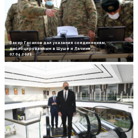
Закир Гасанов дал указания соединениям,
дислоцированным в Шуше и Лачине
07.04.2021