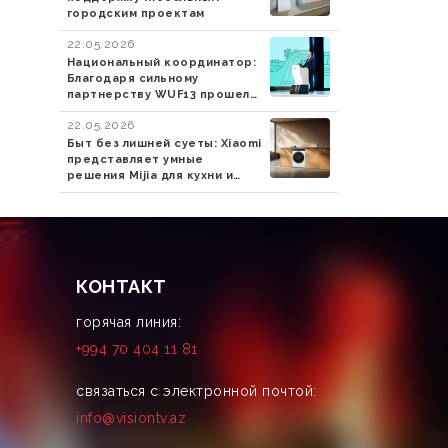
городским проектам
22.05.2026
Национальный координатор:
Благодаря сильному
партнерству WUF13 прошел
успешно
22.05.2026
Быт без лишней суеты: Xiaomi
представляет умные
решения Mijia для кухни и
стирки
КОНТАКТ
горячая линия:
+994 70 404 11 81
связаться с электронной почтой:
info@visiontv.az