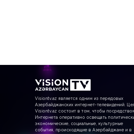
Visiontv.az является одним из передовых
Азербайджанских интернет-телевидений. Це
Visiontv.az состоит в том, чтобы посредство
Интернета оперативно освещать политическ
экономические, социальные, культурные
события, происходящие в Азербайджане и в