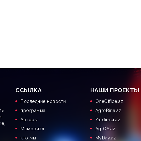
CСЫЛКА
НАШИ ПРОЕКТЫ
Последние новости
OneOffice.az
ль
программа
AgroBirja.az
м
Aвторы
Yardimci.az
ие,
Мемориал
AgrOS.az
кто мы
MyDay.az