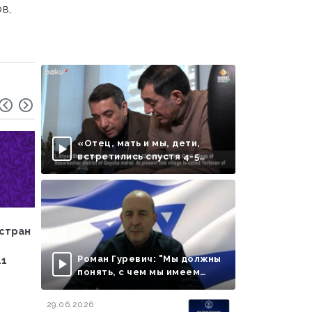
в,
«Отец, мать и мы, дети,
встретились спустя 4-5
месяцев»
Погода
03.07.2025
Погода
02.07.2025
 стран
Завтра на территории
Завтра на территор
Азербайджана
Азербайджана
Роман Гуревич: "Мы должны
11
ожидается +32°
ожидается +33
понять, с чем мы имеем
дело..." - ВИДЕО
29.06.2026