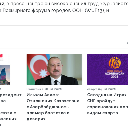
az
, в пресс-центре он высоко оценил труд журналисто
и Всемирного форума городов ООН (WUF13), и
5
Политика
18.10.2025
спорт
04.10.2025
президент
Ильхам Алиев:
Сегодня на Играх
ева
Отношения Казахстана
СНГ пройдут
с Азербайджаном -
соревнования по 
связи с
пример братства и
видам спорта
овления
доверия
и