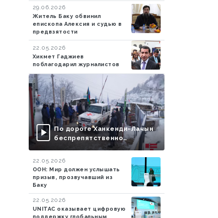
сотрудников из более чем 20
29.06.2026
стран
Житель Баку обвинил
епископа Алексия и судью в
предвзятости
22.05.2026
Хикмет Гаджиев
поблагодарил журналистов
По дороге Ханкенди-Лачын
беспрепятственно
проехали еще 13
автомобилей миротворцев
22.05.2026
ООН: Мир должен услышать
призыв, прозвучавший из
Баку
22.05.2026
UNITAC оказывает цифровую
поддержку глобальным