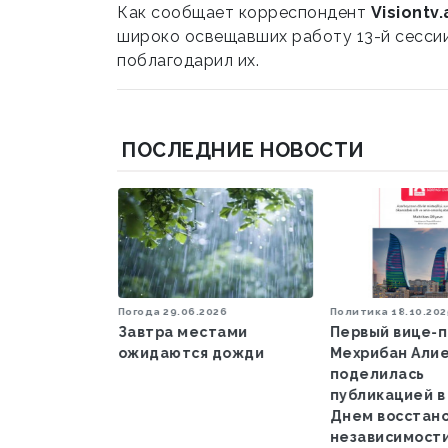
Как сообщает корреспондент
Visiontv.
широко освещавших работу 13-й сесси
поблагодарил их.
ПОСЛЕДНИЕ НОВОСТИ
.2026
Погода
29.06.2026
Политика
18.10.202
ероприятия
Завтра местами
Первый вице-
кского мира
ожидаются дожди
Мехрибан Али
я в Шуше,
поделилась
 Агдаме
публикацией в 
Днем восстан
независимост