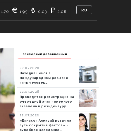
RU
1.70
1.95
0.03
2.08
PEŞƏ ETIKASI
КТО МЫ
КОНТАКТ
последний добавленный
22.07.2026
Находившиеся в
международном розыске
пять человек
экстрадированы в
22.07.2026
Азербайджан
Проводится регистрация на
очередной этап приемного
экзамена в резидентуру
22.07.2026
«Епископ Алексий встал на
путь сокрытия фактов» -
судебное заседание