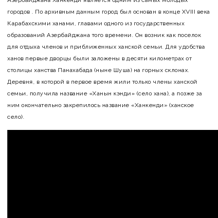
Азербайджана Ханкенди является одним из самых молодых
городов . По архивным данным город был основан в конце XVIII века
Карабахскими ханами, главами одного из государственных
образований Азербайджана того времени. Он возник как поселок
для отдыха членов и приближенных ханской семьи. Для удобства
ханов первые дворцы были заложены в десяти километрах от
столицы ханства Панахабада (ныне Шуша) на горных склонах.
Деревня, в которой в первое время жили только члены ханской
семьи, получила название «Ханын кэнди» (село хана), а позже за
ним окончательно закрепилось название «Ханкенди» (ханское
село).