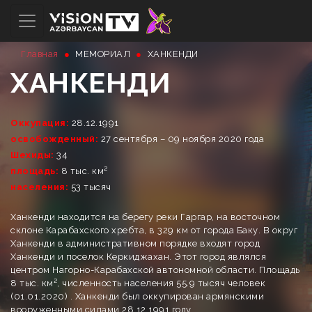
Главная
МЕМОРИАЛ
ХАНКЕНДИ
ХАНКЕНДИ
Oккупация:
28.12.1991
освобожденный:
27 сентября – 09 ноября 2020 года
Шехиды:
34
площадь:
8 тыс. км²
населения:
53 тысяч
Ханкенди находится на берегу реки Гаргар, на восточном
склоне Карабахского хребта, в 329 км от города Баку. В округ
Ханкенди в административном порядке входят город
Ханкенди и поселок Керкиджахан. Этот город являлся
центром Нагорно-Карабахской автономной области. Площадь
8 тыс. км², численность населения 55.9 тысяч человек
(01.01.2020) . Ханкенди был оккупирован армянскими
вооруженными силами 28.12.1991 году.