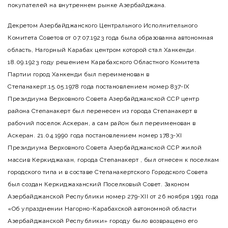
покупателей на внутреннем рынке Азербайджана.
Декретом Азербайджанского Центрального Исполнительного
Комитета Советов от 07.07.1923 года была образованна автономная
область, Нагорный Карабах центром которой стал Ханкенди.
18.09.1923 году решением Карабахского Областного Комитета
Партии город Ханкенди был переименован в
Степанакерт.15.05.1978 года постановлением номер 837-IX
Президиума Верховного Совета Азербайджанской ССР центр
района Степанакерт был перенесен из города Степанакерт в
рабочий поселок Аскеран, а сам район был переименован в
Аскеран. 21.04.1990 года постановлением номер 1783-XI
Президиума Верховного Совета Азербайджанской ССР жилой
массив Керкиджахан, города Степанакерт , был отнесен к поселкам
городского типа и в составе Степанакертского Городского Совета
был создан Керкиджаханский Поселковый Совет. Законом
Азербайджанской Республики номер 279-XII от 26 ноября 1991 года
«Об упразднении Нагорно-Карабахской автономной области
Азербайджанской Республики» городу было возвращено его