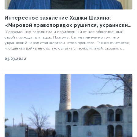
Интересное заявление Хаджи Шахина:
«Мировой правопорядок рушится, украинский
народ выбран жертвой»
"Современная парадигма и производный от нее общественный
строй приходит в упадок. Поэтому, бытует мнение о том, что
украинский народ стал жертвой этого процесса. Так же считается,
что данная война не столько связана с геополитикой, сколько с
цивилизационным выбором России и ее отказом от либерального
03.03.2022
строя".