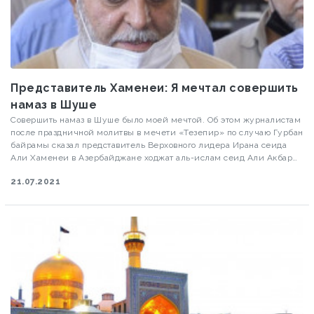
Представитель Хаменеи: Я мечтал совершить
намаз в Шуше
Совершить намаз в Шуше было моей мечтой. Об этом журналистам
после праздничной молитвы в мечети «Тезепир» по случаю Гурбан
байрамы сказал представитель Верховного лидера Ирана сеида
Али Хаменеи в Азербайджане ходжат аль-ислам сеид Али Акбар
Оджаг Неждад ага.
21.07.2021