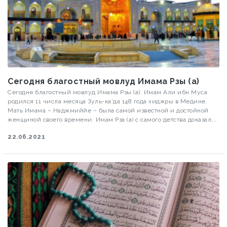
Сегодня благостный мовлуд Имама Рзы (а)
Сегодня благостный мовлуд Имама Рзы (а). Имам Али ибн Муса
родился 11 числа месяца Зуль-ка’да 148 года хиджры в Медине.
Мать Имама – Наджмиййе – была самой известной и достойной
женщиной своего времени. Имам Рза (а) с самого детства доказал,
что он является достойным продолжателем рода последнего
22.06.2021
пророка Мухаммеда (с).