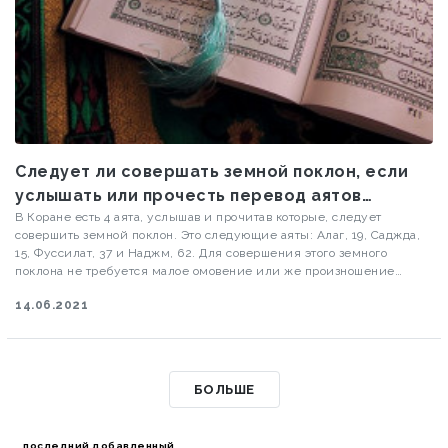
Следует ли совершать земной поклон, если
услышать или прочесть перевод аятов
обязательного земного поклона?
В Коране есть 4 аята, услышав и прочитав которые, следует
совершить земной поклон. Это следующие аяты: Алаг, 19, Саджда,
15, Фуссилат, 37 и Наджм, 62. Для совершения этого земного
поклона не требуется малое омовение или же произношение
особых зикров. Если человек не по своей воле услышит эти 4 аята,
14.06.2021
ему не обязательно совершать земной поклон, но будет лучше,
если он сделает это.
БОЛЬШЕ
последний добавленный