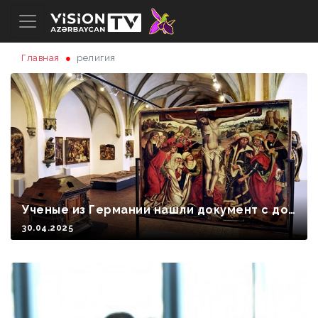
Главная
религия
Ученые из Германии нашли документ с док
азательством второго чуда Иисуса Христа
30.04.2025